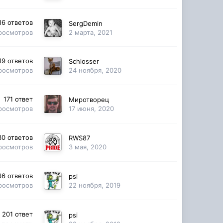
16
ответов
SergDemin
росмотров
2 марта, 2021
49
ответов
Schlosser
росмотров
24 ноября, 2020
171
ответ
Миротворец
росмотров
17 июня, 2020
30
ответов
RWS87
росмотров
3 мая, 2020
66
ответов
psi
росмотров
22 ноября, 2019
201
ответ
psi