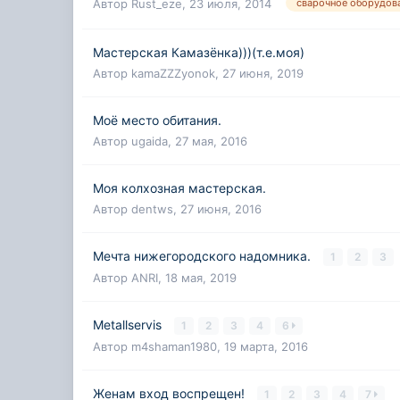
Автор
Rust_eze
,
23 июля, 2014
сварочное оборудов
Мастерская Камазёнка)))(т.е.моя)
Автор
kamaZZZyonok
,
27 июня, 2019
Моё место обитания.
Автор
ugaida
,
27 мая, 2016
Моя колхозная мастерская.
Автор
dentws
,
27 июня, 2016
Мечта нижегородского надомника.
1
2
3
Автор
ANRI
,
18 мая, 2019
Мetallservis
1
2
3
4
6
Автор
m4shaman1980
,
19 марта, 2016
Женам вход воспрещен!
1
2
3
4
7