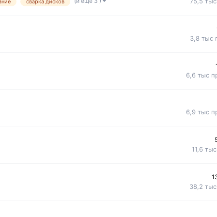
75,5 тыс
(и ещё 3 )
ание
сварка дисков
3,8 тыс
6,6 тыс
п
6,9 тыс
п
11,6 тыс
1
38,2 тыс