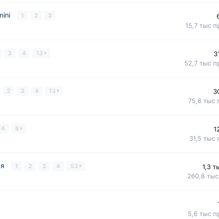
mini
1
2
3
15,7 тыс
п
3
4
13
3
52,7 тыс
п
2
3
4
13
3
75,6 тыс
4
6
1
31,5 тыс
ая
1
2
3
4
53
1,3 т
260,8 тыс
5,6 тыс
п