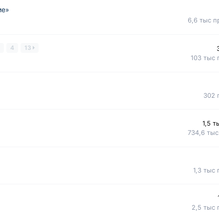
ие»
6,6 тыс
п
3
4
13
103 тыс
302
1,5 т
734,6 тыс
1,3 тыс
2,5 тыс