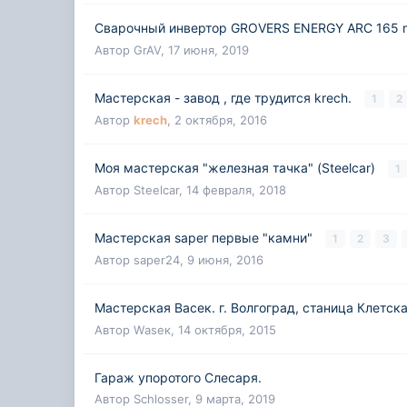
Сварочный инвертор GROVERS ENERGY ARC 165 
Автор
GrAV
,
17 июня, 2019
Мастерская - завод , где трудится krech.
1
2
Автор
krech
,
2 октября, 2016
Моя мастерская "железная тачка" (Steelcar)
1
Автор
Steelcar
,
14 февраля, 2018
Мастерская saper первые "камни"
1
2
3
Автор
saper24
,
9 июня, 2016
Мастерская Васек. г. Волгоград, станица Клетск
Автор
Wаsек
,
14 октября, 2015
Гараж упоротого Слесаря.
Автор
Schlosser
,
9 марта, 2019