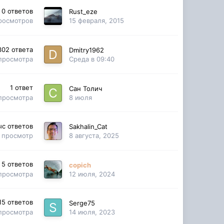
0
ответов
Rust_eze
росмотров
15 февраля, 2015
302
ответа
Dmitry1962
просмотра
Среда в 09:40
1
ответ
Сан Толич
просмотра
8 июля
ыс
ответов
Sakhalin_Cat
просмотр
8 августа, 2025
5
ответов
copich
просмотра
12 июля, 2024
15
ответов
Serge75
просмотра
14 июля, 2023