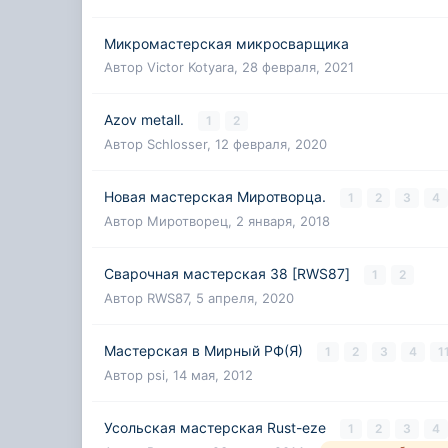
Микромастерская микросварщика
Автор
Victor Kotyara
,
28 февраля, 2021
Azov metall.
1
2
Автор
Schlosser
,
12 февраля, 2020
Новая мастерская Миротворца.
1
2
3
4
Автор
Миротворец
,
2 января, 2018
Сварочная мастерская 38 [RWS87]
1
2
Автор
RWS87
,
5 апреля, 2020
Мастерская в Мирный РФ(Я)
1
2
3
4
1
Автор
psi
,
14 мая, 2012
Усольская мастерская Rust-eze
1
2
3
4