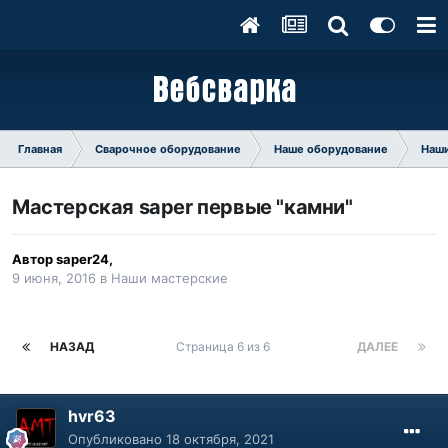
Главная
Сварочное оборудование
Наше оборудование
Наши
Мастерская saper первые "камни"
Автор
saper24
,
9 июня, 2016
в
Наши мастерские
НАЗАД
Страница 6 из 6
ДАЛЕЕ
hvr63
Опубликовано
18 октября, 2021