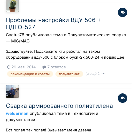
Проблемы настройки ВДУ-506 +
ПДГО-527
Cactus78
опубликовал тема в
Полуавтоматическая сварка
— MIG/MAG
Здравствуйте. Подскажите кто работал на таком
оборудовании вду-506 с блоком бусп-2к,506-24 и подающее
пдго-527-4к. На работе дали такой пост,естественно всё в
29 мая, 2014
7 ответов
плачевном состоянии,проволока заряжена 1,6 Настраиваю,
(и ещё 2 )
рекомендации и советы
полуавтомат
подбираю напряжение и скорость подачи,вроде начинает
нормально работать,но когда начин...
Сварка армированного полиэтилена
welderman
опубликовал тема в
Технологии и
документации
Вот попал так попал! Вызывает меня давеча