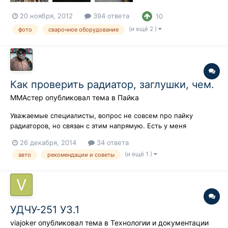
20 ноября, 2012
394 ответа
10
(и ещё 2 )
фото
сварочное оборудование
Как проверить радиатор, заглушки, чем.
ММАстер
опубликовал тема в
Пайка
Уважаемые специалисты, вопрос не совсем про пайку
радиаторов, но связан с этим напрямую. Есть у меня
радиатор от УАЗа, по внешним признакам его уже паяли или
26 декабря, 2014
34 ответа
чистили(верхний бачек пропаян по периметру), так вот, как
(и ещё 1 )
авто
рекомендации и советы
его проверить на отсутствие течи. Чем глушить отверстия,
проверять воздухом(опуская...
УДЧУ-251 У3.1
viajoker
опубликовал тема в
Технологии и документации