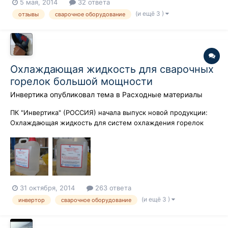
5 мая, 2014
32 ответа
даже так еще спросил-Матерые "форсажисты" есть здесь?
(и ещё 3 )
отзывы
сварочное оборудование
Охлаждающая жидкость для сварочных
горелок большой мощности
Инвертика
опубликовал тема в
Расходные материалы
ПК "Инвертика" (РОССИЯ) начала выпуск новой продукции:
Охлаждающая жидкость для систем охлаждения горелок
сварочных аппаратов большой мощности. Описание: В
составе охлаждающей жидкости нет прекурсоров и веществ
подотчетных «Росалкогольрегулированию». Не содержит
ионов галогенов, металлов, сое...
31 октября, 2014
263 ответа
(и ещё 3 )
инвертор
сварочное оборудование