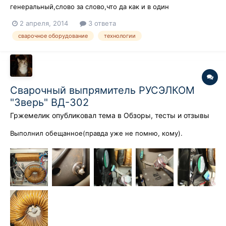
генеральный,слово за слово,что да как и в один
непрекрасный момент говорит:" А узнай как мне,товарищ,
2 апреля, 2014
3 ответа
возможность сварки на имеющемся у нас в загашнике
сварочное оборудование
технологии
оборудовании труб из армированного полиэтилена.."
Преамбула: начинала контора со сварки полиэтиленовых тр...
Сварочный выпрямитель РУСЭЛКОМ
"Зверь" ВД-302
Гржемелик
опубликовал тема в
Обзоры, тесты и отзывы
Выполнил обещанное(правда уже не помню, кому).