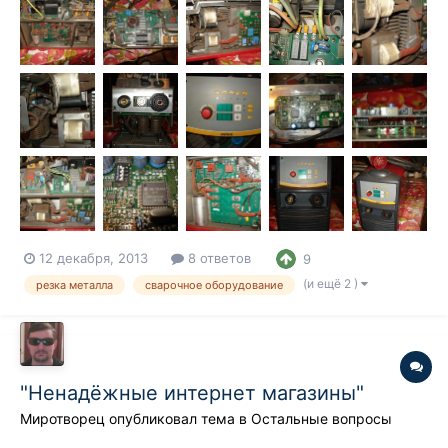
убирать аппарать подальше от места резки но пыли и грязи в
достатке.
12 декабря, 2013
8 ответов
9
(и ещё 2 )
резка металла
сварочное оборудование
"Ненадёжные интернет магазины"
Миротворец
опубликовал тема в
Остальные вопросы