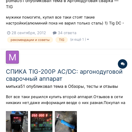
poma051
опубликовал тема в
Аргонодуговая сварка —
TIG
мужики помогите, купил все таки стоят такие
настройки(алюминий пока не варил только сталь) 1) Tig DC -
HF 2 такта a) 0.5 b ) - c) 50 d) 0.4 e) 0.5 2) TIG DC - Lift a) - b )
28 сентября, 2012
34 ответа
- c) 50 d) 0.4 e) 0.5 3) Tig DC -HF 4 такта a) 0 b ) 20 c) 50 d)
(и ещё 1 )
рекомендации и советы
TIG
0.4 e) 0.5 4) Tig DC -lift a) 0.5 b )20 c) 50...
СПИКА TIG-200P AC/DC: аргонодуговой
сварочный аппарат
митька51
опубликовал тема в
Обзоры, тесты и отзывы
Вот все таки решился купить второй аппарат.Отзывов в сети
никаких нет,даже информация везде о них разная.Покупал на
свой страх и риск.Привез,включил,засветилось куча
цифр,растерялся выключил и пошел читать
мануал.Инструкция на ломаном русском,понял как задавать и
изменять настройки.Регулируется абсо...