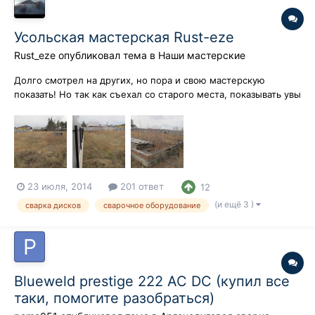
Усольская мастерская Rust-eze
Rust_eze
опубликовал тема в
Наши мастерские
Долго смотрел на других, но пора и свою мастерскую
показать! Но так как съехал со старого места, показывать увы
нечего. На данный момент затеял строительство
собственной мастерской! Через знакомых, в прошлом году
по осени, купили участок в 20 соток. Сейчас ведется стройка.
Расчищена терри...
23 июля, 2014
201 ответ
12
(и ещё 3 )
сварка дисков
сварочное оборудование
Blueweld prestige 222 AC DC (купил все
таки, помогите разобраться)