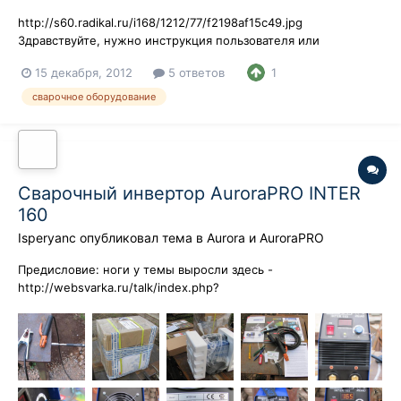
http://s60.radikal.ru/i168/1212/77/f2198af15c49.jpg
Здравствуйте, нужно инструкция пользователя или
расшифровать все регуляторы для работы аргоном.
15 декабря, 2012
5 ответов
1
сварочное оборудование
Сварочный инвертор AuroraPRO INTER
160
Isperyanc
опубликовал тема в
Aurora и AuroraPRO
Предисловие: ноги у темы выросли здесь -
http://websvarka.ru/talk/index.php?
showtopic=4059&do=findComment&comment=88003 Всем
привет! Вот, получил сегодня инвертор: ручка регулировки
тока далековато отнесена от корпуса и довольно длинная, за
неё можно чем нибудь зацепить по неосторожности Пр...