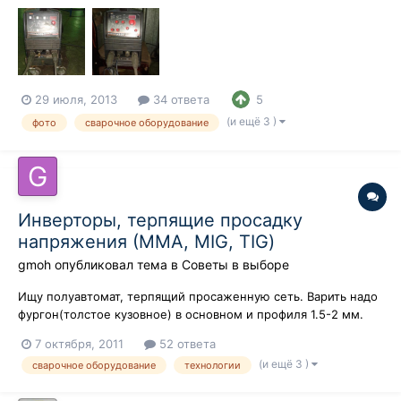
29 июля, 2013
34 ответа
5
(и ещё 3 )
фото
сварочное оборудование
Инверторы, терпящие просадку
напряжения (ММА, MIG, TIG)
gmoh
опубликовал тема в
Советы в выборе
Ищу полуавтомат, терпящий просаженную сеть. Варить надо
фургон(толстое кузовное) в основном и профиля 1.5-2 мм.
Варил инвертором,пока не переехал. На новом месте
7 октября, 2011
52 ответа
напряжение бывает до 190 сыплется (когда народ что-нить
(и ещё 3 )
сварочное оборудование
технологии
включает), инвертор ниже 215 идет в отказ. Купил с горя
ацетилен, варить конечно к...