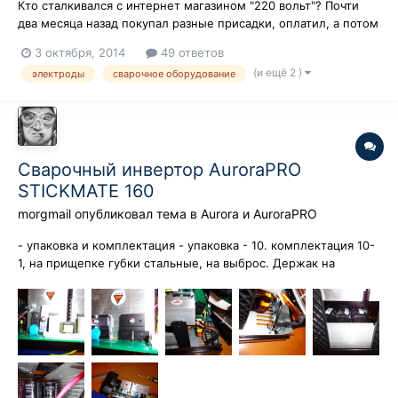
Кто сталкивался с интернет магазином "220 вольт"? Почти
два месяца назад покупал разные присадки, оплатил, а потом
оказалось что 316-й нет вообще. В итоге не присадки ни
3 октября, 2014
49 ответов
возврата денег, а на звонки отвечают, что мы вам
(и ещё 2 )
электроды
сварочное оборудование
перезвоним. Два раза писал не мыло, четыре раза звонил и
как с гуся вода. У кого...
Сварочный инвертор AuroraPRO
STICKMATE 160
morgmail
опубликовал тема в
Aurora и AuroraPRO
- упаковка и комплектация - упаковка - 10. комплектация 10-
1, на прищепке губки стальные, на выброс. Держак на
любителя. Я сегодня поварил немного и пересмотрел оценку
комплектации, держак тоже на выброс, электрод не держит,
кабеля засунул ненадолго в морозильник, немного задубели.
Поставлю 4 только...