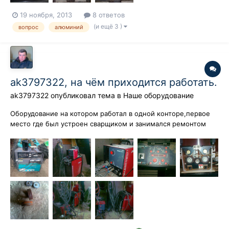
19 ноября, 2013
8 ответов
(и ещё 3 )
вопрос
алюминий
ak3797322, на чём приходится работать.
ak3797322
опубликовал тема в
Наше оборудование
Оборудование на котором работал в одной конторе,первое
место где был устроен сварщиком и занимался ремонтом
техники, прорабатав там год уволился.Сварочный агрегат
denyo dwl-400esw, полуавтомат от ewm phoenix 421, и в
последстви купленые линкольны 350.