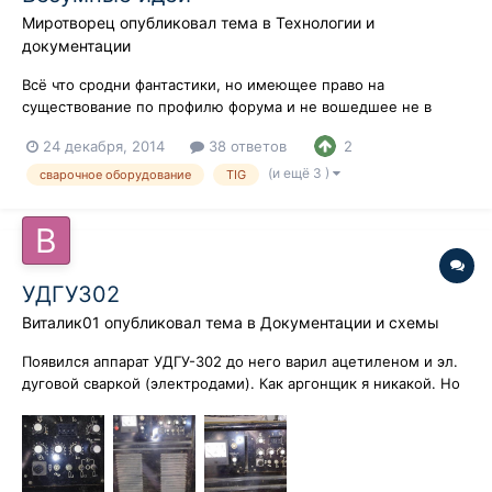
Миротворец
опубликовал тема в
Технологии и
документации
Всё что сродни фантастики, но имеющее право на
существование по профилю форума и не вошедшее не в
один раздел.
24 декабря, 2014
38 ответов
2
(и ещё 3 )
сварочное оборудование
TIG
УДГУ302
Виталик01
опубликовал тема в
Документации и схемы
Появился аппарат УДГУ-302 до него варил ацетиленом и эл.
дуговой сваркой (электродами). Как аргонщик я никакой. Но
чувствую во мне потенциал огромный нужно добавить
знания. Инструкции старого образца к этому аппарату не
достаточно. Тот у кого сразу при чтении этого сообщения
возникли мысли типа "не...