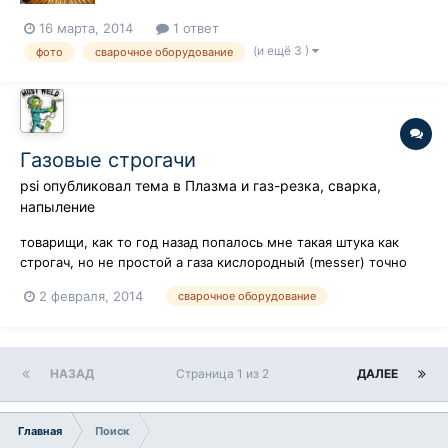
16 марта, 2014
1 ответ
(и ещё 3 )
фото
сварочное оборудование
Газовые строгачи
psi
опубликовал тема в
Плазма и газ-резка, сварка,
напыление
товарищи, как то год назад попалось мне такая штука как
строгач, но не простой а газа кислородный (messer) точно
помню.. только вот принцип не понятен... может кто видел
2 февраля, 2014
сварочное оборудование
или работал, буду признателен за инфу
НАЗАД
Страница 1 из 2
ДАЛЕЕ
Главная
Поиск