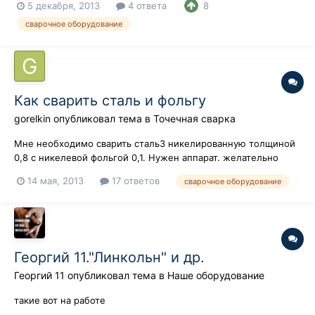
5 декабря, 2013
4 ответа
8
сварочное оборудование
Как сварить сталь и фольгу
gorelkin
опубликовал тема в
Точечная сварка
Мне необходимо сварить сталь3 никелированную толщиной
0,8 с никелевой фольгой 0,1. Нужен аппарат. желательно
побюджетнее. сеть желательна 220В, а диаметр пятна
14 мая, 2013
17 ответов
сварочное оборудование
электрода 1-2. посоветуйте пожалуйста, а то все манагеры в
магазинах путаются в показаниях. или если знаете - скиньте
контакты сварщиков в М...
Георгий 11."Линкольн" и др.
Георгий 11
опубликовал тема в
Наше оборудование
такие вот на работе