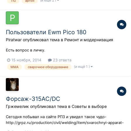
(и ещё 2 )
TIG
аргон
Пользователи Ewm Pico 180
Piratwar
опубликовал тема в
Ремонт и модернизация
Есть вопрос в личку.
15 ноября, 2014
23 ответа
(и ещё 1 )
MMA
сварочное оборудование
Форсаж-315AC/DC
Гржемелик
опубликовал тема в
Советы в выборе
Сегодня побывал на сайте РПЗ и увидел такое чудо-
http://grpz.ru/production/civil/welding/item/svarochnyi-apparat-
Forsag-315AC-DC/ .Интересно,может у кого уже есть? Я бы