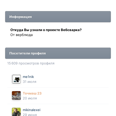
Информация
Oткyдa Вы узнaли o проекте Вебсварка?
От верблюда
Посетители профиля
15 609 просмотров профиля
me1nik
31 июля
Точмаш 23
20 июля
mikinalexei
29 июня