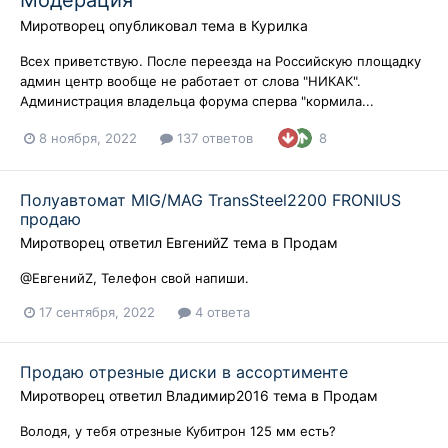
Модерация
Миротворец
опубликовал тема в
Курилка
Всех приветствую. После переезда на Российскую площадку
админ центр вообще не работает от слова "НИКАК".
Администрация владельца форума сперва "кормила...
8 ноября, 2022
137 ответов
8
Полуавтомат MIG/MAG TransSteel2200 FRONIUS
продаю
Миротворец
ответил
ЕвгенийZ
тема в
Продам
@ЕвгенийZ, Телефон свой напиши.
17 сентября, 2022
4 ответа
Продаю отрезные диски в ассортименте
Миротворец
ответил
Владимир2016
тема в
Продам
Володя, у тебя отрезные Кубитрон 125 мм есть?