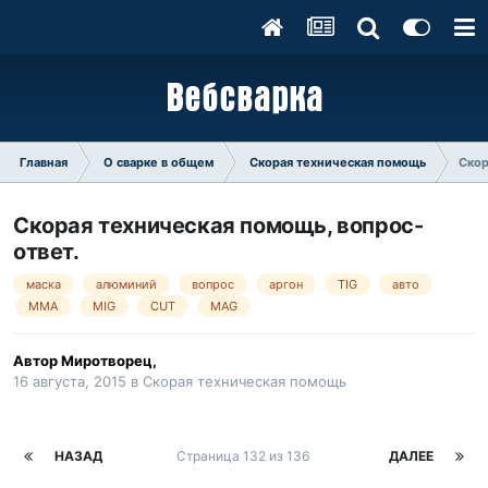
Главная
О сварке в общем
Скорая техническая помощь
Скор
Скорая техническая помощь, вопрос-
ответ.
маска
алюминий
вопрос
аргон
TIG
авто
MMA
MIG
CUT
MAG
Автор
Миротворец
,
16 августа, 2015
в
Скорая техническая помощь
НАЗАД
Страница 132 из 136
ДАЛЕЕ