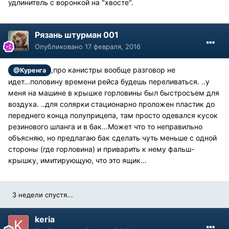
удлинитель с воронкой на "хвосте".
Рязань штурман 001
Опубликовано
17 февраля, 2016
,про канистры вообще разговор не
@Куренга
идет...половину времени рейса будешь переливаться. ..у
меня на машине в крышке горловины был быстросъем для
воздуха. ..для солярки стационарно проложен пластик до
переднего конца полуприцепа, там просто одевался кусок
резинового шланга и в бак...Может что то неправильно
объясняю, но предлагаю бак сделать чуть меньше с одной
стороны (где горловина) и приварить к нему фальш-
крышку, имитирующую, что это ящик...
3 недели спустя...
keria