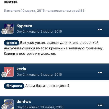
отлично.
Изменено
10 марта, 2016
пользователем pavel83
Куренга
Опубликовано
9 марта, 2016
,Бак уже уехал, сделал удлинитель с воронкой
@keria
накручивающийся вместо крышки на заливную горловину.
Клиент в восторге и я доволен.
keria
Опубликовано
9 марта, 2016
,А сам бак из чего сделан?
@Куренга
dentws
Опубликовано
10 марта, 2016