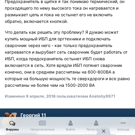
Предохранитель в щитке я так понимаю термический, он
проходящего по нему высокого тока он нагревается и
размыкает цепь и пока не остынет его не включить
обратно, включается кнопкой.
Что делать как решить эту проблему? Я думаю может
купить мощный ИБП для оргтехники и подключать
сварочник через него - как только предохранитель
нагревается и вырубает сеть сварочник будет работать от
ИБП, когда предохранитель остынет ИБП снова
включается в сеть. Хотя врядли ИБП потянет сварочник
конечно, они в среднем рассчитаны на 600-800ВА а
которые на большую мощность те сверхдороги и все равно
рассчитаны не более чем на 1500-2000 ВА
Изменено
9 апреля, 2016
пользователем Anatoliy9971
Георгий 11
Опубликовано
9 апреля, 2016
Форумы
Непрочитанные
Войти
Регистрация
Больше