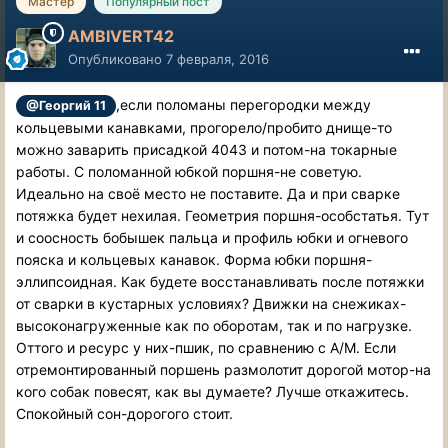
Мастер
Популярный пост
AMBIVERT42
Опубликовано
7 февраля, 2016
,если поломаны перегородки между
@Георгий 11
кольцевыми канавками, прогорело/пробито днище-то
можно заварить присадкой 4043 и потом-на токарные
работы. С поломанной юбкой поршня-не советую.
Идеально на своё место не поставите. Да и при сварке
потяжка будет нехилая. Геометрия поршня-особстатья. Тут
и соосность бобышек пальца и профиль юбки и огневого
пояска и кольцевых канавок. Форма юбки поршня-
эллипсоидная. Как будете восстанавливать после потяжки
от сварки в кустарных условиях? Движки на снежиках-
высоконагруженные как по оборотам, так и по нагрузке.
Оттого и ресурс у них-пшик, по сравнению с А/М. Если
отремонтированный поршень размолотит дорогой мотор-на
кого собак повесят, как вы думаете? Лучше откажитесь.
Спокойный сон-дорогого стоит.