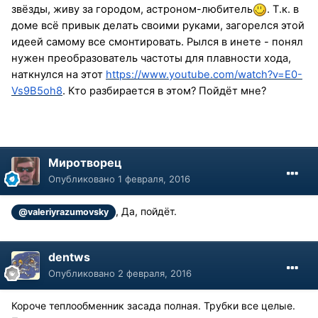
звёзды, живу за городом, астроном-любитель
. Т.к. в
доме всё привык делать своими руками, загорелся этой
идеей самому все смонтировать. Рылся в инете - понял
нужен преобразователь частоты для плавности хода,
наткнулся на этот
https://www.youtube.com/watch?v=E0-
Vs9B5oh8
. Кто разбирается в этом? Пойдёт мне?
Миротворец
Опубликовано
1 февраля, 2016
, Да, пойдёт.
@valeriyrazumovsky
dentws
Опубликовано
2 февраля, 2016
Короче теплообменник засада полная. Трубки все целые.