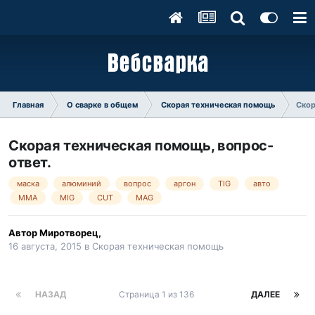
Главная
О сварке в общем
Скорая техническая помощь
Скор
Скорая техническая помощь, вопрос-
ответ.
маска
алюминий
вопрос
аргон
TIG
авто
MMA
MIG
CUT
MAG
Автор
Миротворец
,
16 августа, 2015
в
Скорая техническая помощь
НАЗАД
Страница 1 из 136
ДАЛЕЕ