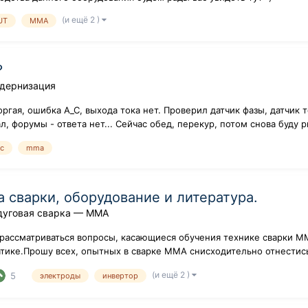
(и ещё 2 )
UT
MMA
?
одернизация
оргая, ошибка А_С, выхода тока нет. Проверил датчик фазы, датчик
 форумы - ответа нет... Сейчас обед, перекур, потом снова буду р
с
mma
 сварки, оборудование и литература.
дуговая сварка — ММA
 рассматриваться вопросы, касающиеся обучения технике сварки М
атике.Прошу всех, опытных в сварке ММА снисходительно отнестис
(и ещё 2 )
5
электроды
инвертор