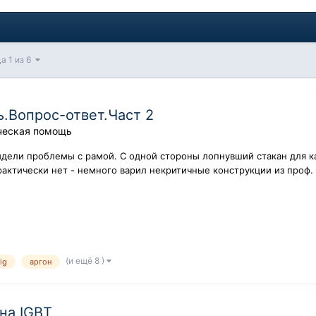
а 1 из 6
.Вопрос-ответ.Част 2
ческая помощь
идели проблемы с рамой. С одной стороны лопнувший стакан для к
рактически нет - немного варил некритичные конструкции из проф. 
(и ещё 8 )
tig
аргон
на IGBT