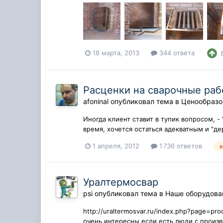
18 марта, 2013
344 ответа
Расценки на сварочные ра
afoninal
опубликовал тема в
Ценообразов
Иногда клиент ставит в тупик вопросом, - 
время, хочется остаться адекватным и "де
1 апреля, 2012
1 736 ответов
в
Уралтермосвар
psi
опубликовал тема в
Наше оборудова
http://uraltermosvar.ru/index.php?page=pr
очень интересны если есть люди с произв