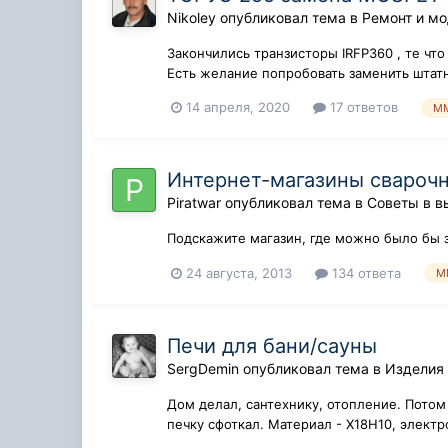
Nikoley
опубликовал тема в
Ремонт и м
Закончились транзисторы IRFP360 , те чт
Есть желание попробовать заменить штатн
14 апреля, 2020
17 ответов
M
Интернет-магазины сварочн
Piratwar
опубликовал тема в
Советы в в
Подскажите магазин, где можно было бы з
24 августа, 2013
134 ответа
M
Печи для бани/сауны
SergDemin
опубликовал тема в
Изделия
Дом делал, сантехнику, отопление. Потом 
печку сфоткал. Материал - Х18Н10, электр