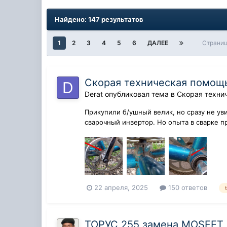
Найдено: 147 результатов
1
2
3
4
5
6
ДАЛЕЕ
Страниц
Скорая техническая помощь
Derat
опубликовал тема в
Скорая техни
Прикупили б/ушный велик, но сразу не ув
сварочный инвертор. Но опыта в сварке п
22 апреля, 2025
150 ответов
ТОРУС 255 замена MOSFET 