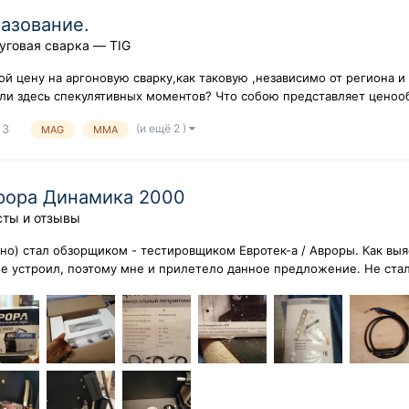
разование.
уговая сварка — TIG
й цену на аргоновую сварку,как таковую ,независимо от региона 
 ли здесь спекулятивных моментов? Что собою представляет ценоо
(и ещё 2 )
3
MAG
MMA
рора Динамика 2000
сты и отзывы
стно) стал обзорщиком - тестировщиком Евротек-а / Авроры. Как вы
е устроил, поэтому мне и прилетело данное предложение. Не стал в