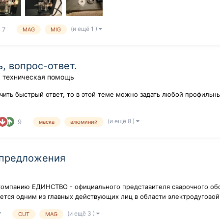
(и ещё 1 )
7
MAG
MIG
, вопрос-ответ.
 техническая помощь
учить быстрый ответ, то в этой теме можно задать любой профильн
(и ещё 8 )
9
маска
алюминий
 предложения
компанию ЕДИНСТВО - официального представителя сварочного обо
ляется одним из главных действующих лиц в области электродуговой
(и ещё 3 )
7
CUT
MAG