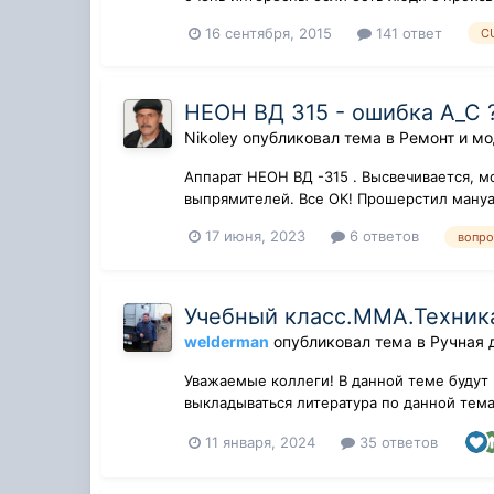
16 сентября, 2015
141 ответ
C
НЕОН ВД 315 - ошибка А_С 
Nikoley
опубликовал тема в
Ремонт и м
Аппарат НЕОН ВД -315 . Высвечивается, м
выпрямителей. Все ОК! Прошерстил мануал,
17 июня, 2023
6 ответов
вопро
Учебный класс.ММА.Техника
welderman
опубликовал тема в
Ручная 
Уважаемые коллеги! В данной теме будут
выкладываться литература по данной тем
вопроса...
11 января, 2024
35 ответов