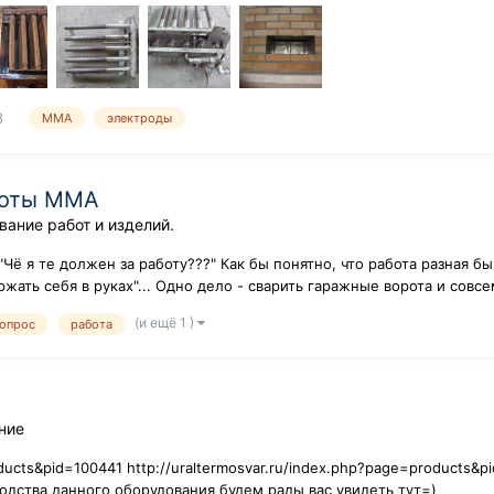
8
MMA
электроды
боты MMA
ание работ и изделий.
"Чё я те должен за работу???" Как бы понятно, что работа разная б
ржать себя в руках"... Одно дело - сварить гаражные ворота и совс
(и ещё 1 )
опрос
работа
ние
oducts&pid=100441 http://uraltermosvar.ru/index.php?page=products&
одства данного оборудования будем рады вас увидеть тут=)