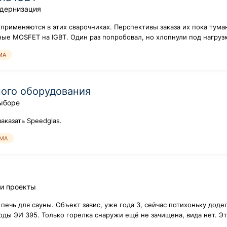
одернизация
о применяются в этих сварочниках. Перспективы заказа их пока ту
ые MOSFET на IGBT. Один раз попробовал, но хлопнули под нагрузк
MA
ого оборудования
ыборе
аказать Speedglas.
MA
 и проекты
печь для сауны. Объект завис, уже года 3, сейчас потихоньку доде
оды ЭИ 395. Только горелка снаружи ещё не зачищена, вида нет. Это