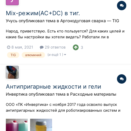
Mix-режим(AC+DC) в тиг.
Учусь
опубликовал тема в
Аргонодуговая сварка — TIG
Народ, приветствую. Есть кто пользуется? Для каких целей и
какие бы настройки вы хотели видеть? Работали ли в
комбинации с пульсом и нужно ли такое?
8 мая, 2021
29 ответов
3
(и ещё 1 )
TIG
алюминий
Антипригарные жидкости и гели
Инвертика
опубликовал тема в
Расходные материалы
ООО «ПК «Инвертика» с ноября 2017 года освоило выпуск
антипригарных жидкостей для роботизированных систем и
противопригарные жидкости для защиты металлических
поверхностей от прилипания брызг при сварке (ручной
дуговой, полуавтоматическими, аргонодуговой). Артикул