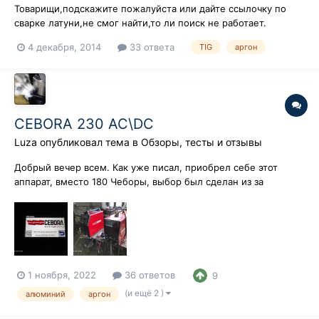
Товарищи,подскажите пожалуйста или дайте ссылочку по
сварке латуни,не смог найти,то ли поиск не работает.
4 декабря, 2014
33 ответа
TIG
аргон
CEBORA 230 AC\DC
Luza
опубликовал тема в
Обзоры, тесты и отзывы
Добрый вечер всем. Как уже писал, приобрел себе этот
аппарат, вместо 180 Чеборы, выбор был сделан из за
возможности комбинировать и менять форму волн и
полуволн. В принципе от младшей модели она отличается
только возможностью выбора форм волны и полуволн. Мне
не понравилась в ней невозможность поме...
1 ноября, 2022
36 ответов
9
(и ещё 2 )
алюминий
аргон