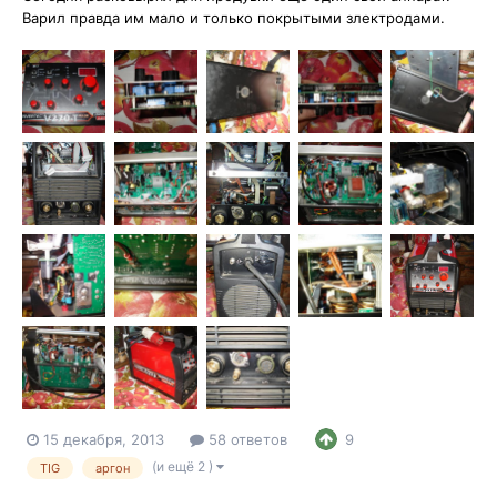
Варил правда им мало и только покрытыми злектродами.
15 декабря, 2013
58 ответов
9
(и ещё 2 )
TIG
аргон