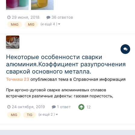
0017 - применяется в станциях об...
29 июня, 2018
36 ответов
(и ещё 4 )
MAG
MIG
Некоторые особенности сварки
алюминия.Коэффициент разупрочнения
сваркой основного металла.
Точмаш 23
опубликовал тема в
Справочная информация
При аргоно-дуговой сварке алюминиевых сплавов
встречаются различные дефекты: газовая пористость,
окисные пленки, вольфрамовые включения, трещины,
24 октября, 2019
1 ответ
12
несплавление и смещение кромок и пр. Основные из них —
газовая пористость (—48%) и окисные пленки (~34%).
(и ещё 2 )
MIG
TIG
Опасный дефект — кристаллизационные (горячие) тр...