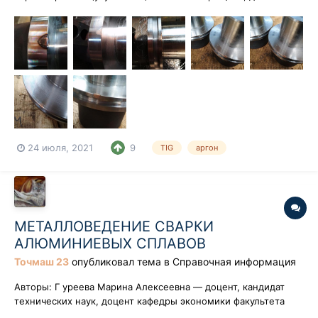
глубокая, обнаружена при чистовой. Повторить всю
феншуйную канитель смысла нет - потом не уложимся в
размер( часть чистовой уже выполнена). Сварка без
подогрева мнжкт. Глубина трещины 6-7мм. Разделку при...
24 июля, 2021
9
TIG
аргон
МЕТАЛЛОВЕДЕНИЕ СВАРКИ
АЛЮМИНИЕВЫХ СПЛАВОВ
Точмаш 23
опубликовал тема в
Справочная информация
Авторы: Г уреева Марина Алексеевна — доцент, кандидат
технических наук, доцент кафедры экономики факультета
экономики, управления и финансов Российского Овчинников