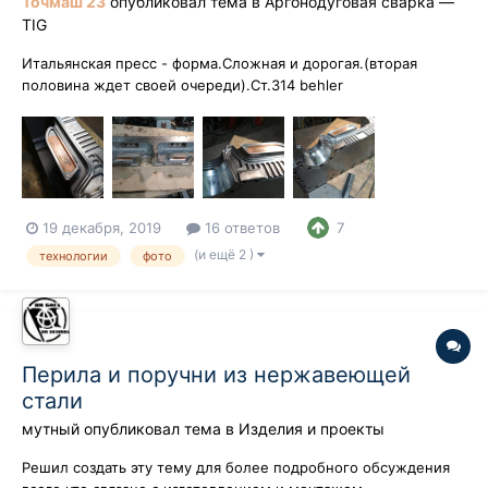
Точмаш 23
опубликовал тема в
Аргонодуговая сварка —
TIG
Итальянская пресс - форма.Сложная и дорогая.(вторая
половина ждет своей очереди).Ст.314 behler
(1.2085).Наплавка В3К. Доводка - борфрезы,алмазные
напильники,диски,бруски и т.д.) Довольно напряженная
работа,.надо сказать.
19 декабря, 2019
16 ответов
7
(и ещё 2 )
технологии
фото
Перила и поручни из нержавеющей
стали
мутный
опубликовал тема в
Изделия и проекты
Решил создать эту тему для более подробного обсуждения