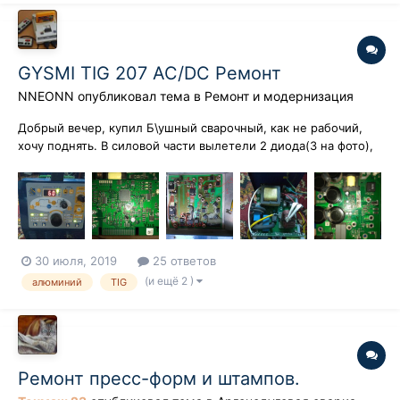
GYSMI TIG 207 AC/DC Ремонт
NNEONN
опубликовал тема в
Ремонт и модернизация
Добрый вечер, купил Б\ушный сварочный, как не рабочий,
хочу поднять. В силовой части вылетели 2 диода(3 на фото),
и один транзистор(1 на фото), транзистор выпаял( там 6
параллельно вроде стоит), диоды заменил временно( для
проверки) на другие. плату видимо ремонтировали до меня
меняли транзисторы (2...
30 июля, 2019
25 ответов
(и ещё 2 )
алюминий
TIG
Ремонт пресс-форм и штампов.