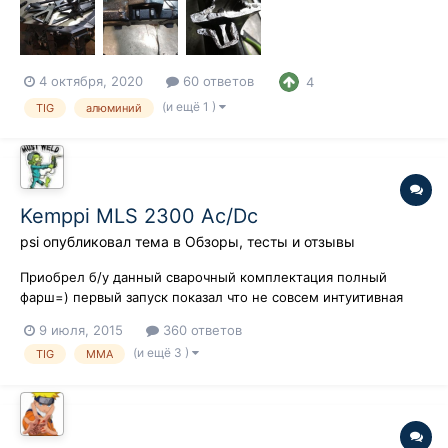
4 октября, 2020
60 ответов
4
(и ещё 1 )
TIG
алюминий
Kemppi MLS 2300 Ac/Dc
psi
опубликовал тема в
Обзоры, тесты и отзывы
Приобрел б/у данный сварочный комплектация полный
фарш=) первый запуск показал что не совсем интуитивная
панель.... по сварке алюминия могу сказать точно что
9 июля, 2015
360 ответов
примерно как Miller или как Linkoln, не EWM. зона очистки
(и ещё 3 )
TIG
MMA
прям гиганская=) .... дальнейший отзыв напишу чуть позже,
надо кнопки потыкать=)