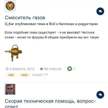
Смеситель газов
G_Kar
опубликовал тема в
Всё о баллонах и редукторах
Если подобная тема существует - я не виноват! Честное
слово - искал по форуму В общем приобрели мы вот такую
ерунду... Кто таким работал или работает? И вообще
работает ли он? Пытались разобраться - так ни чего и не
получилось, идет один газ, какой-то стабильной смеси нет.
Даже официалы, которые пр...
2 февраля, 2013
98 ответов
1
(и ещё 1 )
MIG
MAG
Скорая техническая помощь, вопрос-
ответ.