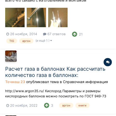
всего что связано с изготовлением и монтажом
перил,поручней и ограждений из нержавейки.Сегодня я
расскажу о самом главном, на мой взгляд,процессе-
креплении стоек к полу.После различных вариаций я выбрал
данную схему из-за простоты,надежности и о...
26 ноября, 2014
67 ответов
21
(и ещё 1 )
TIG
аргон
Расчет газа в баллонах Как рассчитать
количество газа в баллонах:
Точмаш 23
опубликовал тема в
Справочная информация
http://www.argon35.ru/ Кислород Параметры и размеры
кислородных баллонов можно посмотреть по ГОСТ 949-73
«Баллоны стальные малого и среднего для газов на Рр ≤
20 ноября, 2022
3
аргон
книги
19,7МПа». Наиболее популярными являются баллоны
объемами 5, 10 и 40 литров. По ГОСТ 5583-78 «Кислород