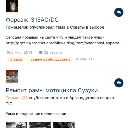
газообразный технический и медицински...
Форсаж-315AC/DC
Гржемелик
опубликовал тема в
Советы в выборе
Сегодня побывал на сайте РПЗ и увидел такое чудо-
http://grpz.ru/production/civil/welding/item/svarochnyi-apparat-
Forsag-315AC-DC/ .Интересно,может у кого уже есть? Я бы
5 мая, 2014
32 ответа
даже так еще спросил-Матерые "форсажисты" есть здесь?
(и ещё 3 )
отзывы
сварочное оборудование
Ремонт рамы мотоцикла Сузуки.
Точмаш 23
опубликовал тема в
Аргонодуговая сварка —
TIG
Рама и подрамник после аварии.