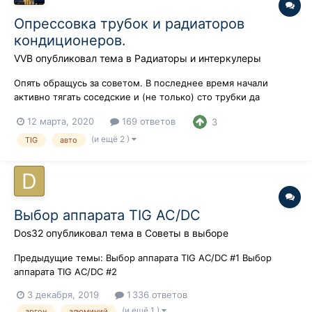
Опрессовка трубок и радиаторов
кондиционеров.
VVB
опубликовал тема в
Радиаторы и интеркулеры
Опять обращусь за советом. В последнее время начали
активно тягать соседские и (не только) сто трубки да
радиаторы. Трубки успешно проверяю собственноручным
12 марта, 2020
169 ответов
3
девайсом, спасибо websvarka
http://i.piccy.info/i9/90893ec307cb01c9ba3dcd5aceab8b3f/1584
(и ещё 2 )
TIG
авто
031202/93985/1367127/IMG_20200203_095805_800.jpghttp:...
Выбор аппарата TIG AC/DC
Dos32
опубликовал тема в
Советы в выборе
Предыдущие темы: Выбор аппарата TIG АС/DС #1 Выбор
аппарата TIG AC/DC #2
________________________________________________________________-
3 декабря, 2019
1 336 ответов
Привет всем, новенький я тут. Вопросик такой, работал
(и ещё 1 )
аргон
алюминий