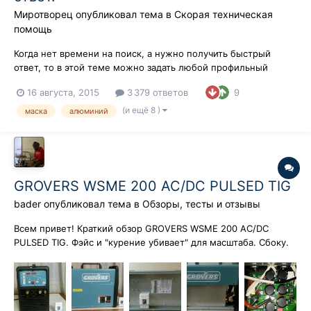
Миротворец
опубликовал тема в
Скорая техническая
помощь
Когда нет времени на поиск, а нужно получить быстрый
ответ, то в этой теме можно задать любой профильный
вопрос и вам по возможности кто нибудь постарается
16 августа, 2015
3 379 ответов
9
ответит.
(и ещё 8 )
маска
алюминий
GROVERS WSME 200 AC/DC PULSED TIG
bader
опубликовал тема в
Обзоры, тесты и отзывы
Всем привет! Краткий обзор GROVERS WSME 200 AC/DC
PULSED TIG. Фэйс и "курение убивает" для масштаба. Сбоку.
Снизу. Тут ничего интересного. Поближе. Зажим массы. TIG
горелка воздушного охлаждения. Сопла 4,5,6, цанги,
колпачки. "Хвост" Разъем. Все.