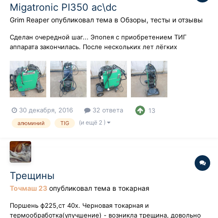
Migatronic PI350 ac\dc
Grim Reaper
опубликовал тема в
Обзоры, тесты и отзывы
Сделан очередной шаг... Эпопея с приобретением ТИГ
аппарата закончилась. После нескольких лет лёгких
раздумий: "а не пора ли...?" был сделан вывод, что пора и
пошли месяцы раздумий тяжёлых: что, почём и где?
Изначально хотелось хороший 3-х фазный аппарат минимум
на 300А ас\дс с мощным функционалом,...
30 декабря, 2016
32 ответа
13
(и ещё 2 )
алюминий
TIG
Трещины
Точмаш 23
опубликовал тема в
токарная
Поршень ф225,ст 40х. Черновая токарная и
термообработка(улучшение) - возникла трещина, довольно