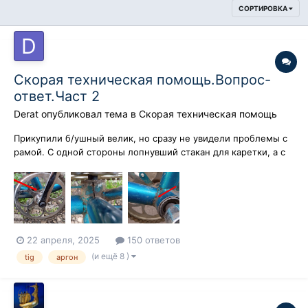
СОРТИРОВКА
Скорая техническая помощь.Вопрос-
ответ.Част 2
Derat
опубликовал тема в
Скорая техническая помощь
Прикупили б/ушный велик, но сразу не увидели проблемы с
рамой. С одной стороны лопнувший стакан для каретки, а с
другой подгнивший стык. Имеется сварочный инвертор. Но
опыта в сварке практически нет - немного варил
некритичные конструкции из проф. труб чем попало (первые
п...
22 апреля, 2025
150 ответов
(и ещё 8 )
tig
аргон