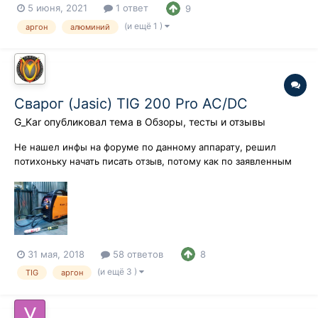
5 июня, 2021
1 ответ
9
Виктор Васильевич — доктор технических наук, профессор
Московского политехнического университета; Рязанцев
(и ещё 1 )
аргон
алюминий
Владимир...
Сварог (Jasic) TIG 200 Pro AC/DC
G_Kar
опубликовал тема в
Обзоры, тесты и отзывы
Не нашел инфы на форуме по данному аппарату, решил
потихоньку начать писать отзыв, потому как по заявленным
параметрам аппарат очень интересный. Вот и он. Обошелся
он мне в 56 тысяч рублей в наличии в Томске у
официального диллера Сварог. В комплекте добротная 4м
горелка 26-я, т.е. 180А на ПВ 35%....
31 мая, 2018
58 ответов
8
(и ещё 3 )
TIG
аргон