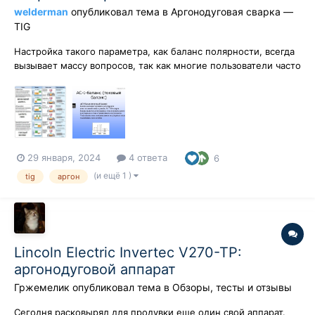
welderman
опубликовал тема в
Аргонодуговая сварка —
TIG
Настройка такого параметра, как баланс полярности, всегда
вызывает массу вопросов, так как многие пользователи часто
говорят об одном и том же, но смотрят на это дело с
позиций мануалов своих аппаратов.Кои не всегда
безгрешны.Поэтому разбираем в этой теме вопросы данной
регулировки как можно ближе к...
29 января, 2024
4 ответа
6
(и ещё 1 )
tig
аргон
Lincoln Electric Invertec V270-TP:
аргонодуговой аппарат
Гржемелик
опубликовал тема в
Обзоры, тесты и отзывы
Сегодня расковырял для продувки еще один свой аппарат.