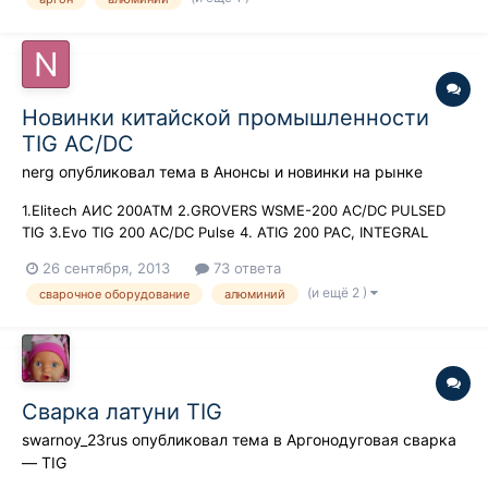
только полуавтоматом и электродом, но в ближайшее
потребуется работа с нержавейкой, aisi 304 и aisi 321,...
Новинки китайской промышленности
TIG AC/DC
nerg
опубликовал тема в
Анонсы и новинки на рынке
1.Elitech АИС 200АТМ 2.GROVERS WSME-200 AC/DC PULSED
TIG 3.Evo TIG 200 AC/DC Pulse 4. ATIG 200 PAC, INTEGRAL
26 сентября, 2013
73 ответа
(и ещё 2 )
сварочное оборудование
алюминий
Сварка латуни TIG
swarnoy_23rus
опубликовал тема в
Аргонодуговая сварка
— TIG