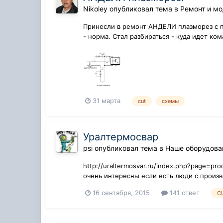
Nikoley
опубликовал тема в
Ремонт и м
Принесли в ремонт АНДЕЛИ плазморез с п
- норма. Стал разбираться - куда идет ко
31 марта
cut
схемы
Уралтермосвар
psi
опубликовал тема в
Наше оборудова
http://uraltermosvar.ru/index.php?page=pr
очень интересны если есть люди с произв
16 сентября, 2015
141 ответ
C