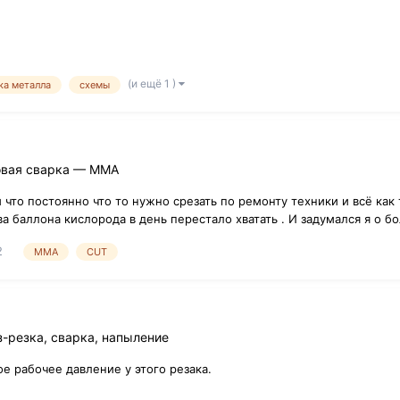
(и ещё 1 )
ка металла
схемы
овая сварка — ММA
м что постоянно что то нужно срезать по ремонту техники и всё как
ва баллона кислорода в день перестало хватать . И задумался я о 
2
MMA
CUT
з-резка, сварка, напыление
е рабочее давление у этого резака.