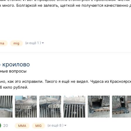
х много. Болгаркой не залезть, щеткой не получается качественно 
(и ещё 1 )
ma
mig
о кроилово
ные вопросы
о, как это исправили. Такого я ещё не видел. Чудеса из Красноярс
6 кило рублей.
(и ещё 8 )
20
MMA
MIG