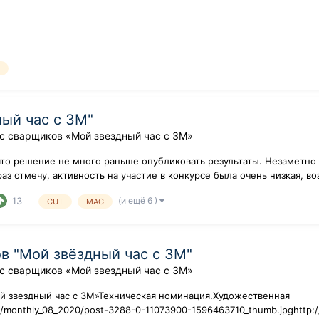
T
ный час с 3М"
с сварщиков «Мой звездный час с 3М»
ято решение не много раньше опубликовать результаты. Незаметно
 раз отмечу, активность на участие в конкурсе была очень низкая, 
(и ещё 6 )
13
CUT
MAG
в "Мой звёздный час с 3М"
с сварщиков «Мой звездный час с 3М»
й звездный час с 3М»Техническая номинация.Художественная
s/monthly_08_2020/post-3288-0-11073900-1596463710_thumb.jpghttp:/