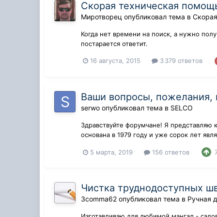
Скорая техническая помощь
Миротворец
опубликовал тема в
Скорая
Когда нет времени на поиск, а нужно пол
постарается ответит.
16 августа, 2015
3 379 ответов
Ваши вопросы, пожелания,
serwo
опубликовал тема в
SELCO
Здравствуйте форумчане! Я представляю 
основана в 1979 году и уже сорок лет яв
пл...
5 марта, 2019
156 ответов
Чистка труднодоступных шв
3comma62
опубликовал тема в
Ручная 
Изготавливаю для любимой мангал - садов