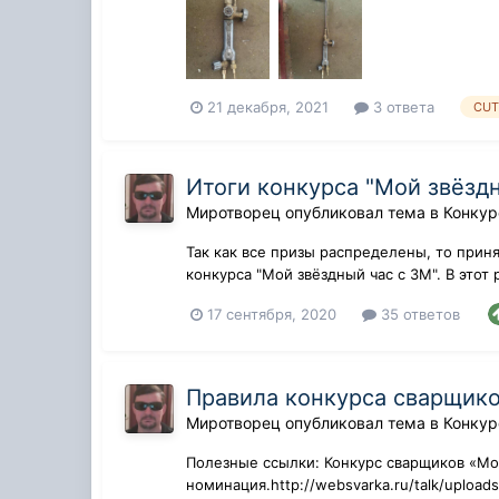
21 декабря, 2021
3 ответа
CU
Итоги конкурса "Мой звёзд
Миротворец
опубликовал тема в
Конкур
Так как все призы распределены, то прин
конкурса "Мой звёздный час с 3М". В этот
давайте...
17 сентября, 2020
35 ответов
Правила конкурса сварщико
Миротворец
опубликовал тема в
Конкур
Полезные ссылки: Конкурс сварщиков «Мо
номинация.http://websvarka.ru/talk/upload