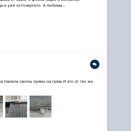
да и уже осточертело. А любима...
ка Налили смолы прямо на грязь И это от тех же