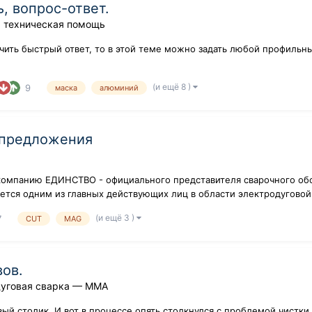
, вопрос-ответ.
 техническая помощь
учить быстрый ответ, то в этой теме можно задать любой профильн
(и ещё 8 )
9
маска
алюминий
 предложения
компанию ЕДИНСТВО - официального представителя сварочного обо
ляется одним из главных действующих лиц в области электродуговой
(и ещё 3 )
7
CUT
MAG
ов.
дуговая сварка — ММA
ый столик. И вот в процессе опять столкнулся с проблемой чистки