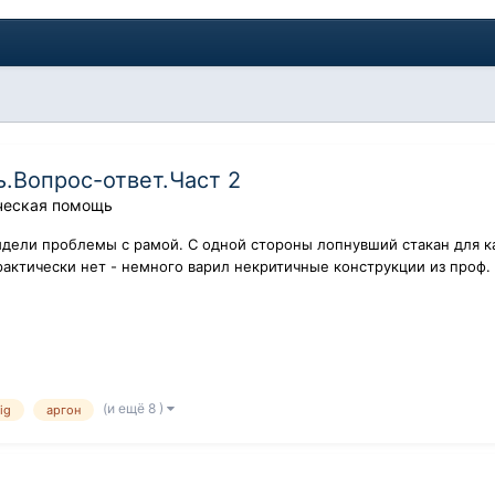
.Вопрос-ответ.Част 2
ческая помощь
идели проблемы с рамой. С одной стороны лопнувший стакан для к
рактически нет - немного варил некритичные конструкции из проф. 
(и ещё 8 )
tig
аргон