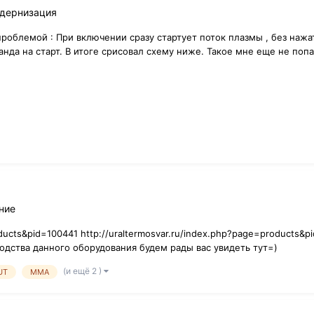
одернизация
роблемой : При включении сразу стартует поток плазмы , без нажа
манда на старт. В итоге срисовал схему ниже. Такое мне еще не попа
ние
oducts&pid=100441 http://uraltermosvar.ru/index.php?page=products&
одства данного оборудования будем рады вас увидеть тут=)
(и ещё 2 )
UT
MMA