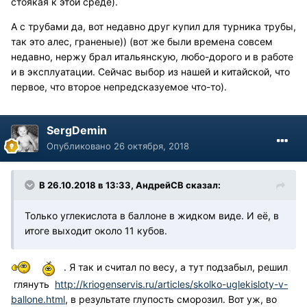
стоякая к этой среде).
А с трубами да, вот недавно друг купил для турника трубы,
так это алес, граненые)) (вот же были времена совсем
недавно, нержу брал итальянскую, любо-дорого и в работе
и в эксплуатации. Сейчас выбор из нашей и китайской, что
первое, что второе непредсказуемое что-то).
SergDemin
Опубликовано
26 октября, 2018
В 26.10.2018 в 13:33, АндрейСВ сказал:
Только углекислота в баллоне в жидком виде. И её, в
итоге выходит около 11 кубов.
. Я так и считал по весу, а тут подзабыл, решил
глянуть
http://kriogenservis.ru/articles/skolko-uglekisloty-v-
ballone.html
, в результате глупость сморозил. Вот уж, во