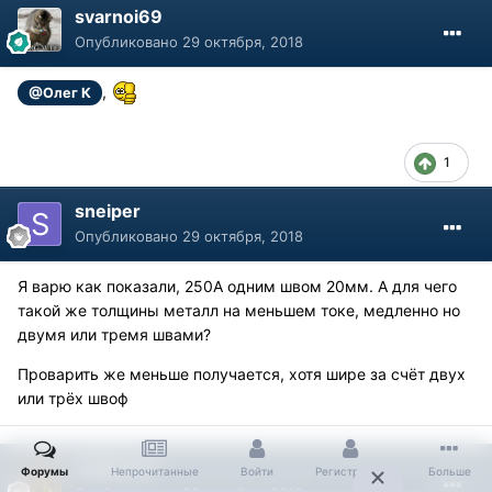
svarnoi69
Опубликовано
29 октября, 2018
,
@Олег К
1
sneiper
Опубликовано
29 октября, 2018
Я варю как показали, 250А одним швом 20мм. А для чего
такой же толщины металл на меньшем токе, медленно но
двумя или тремя швами?
Проварить же меньше получается, хотя шире за счёт двух
или трёх швоф
midtower
Форумы
Непрочитанные
Войти
Регистрация
Больше