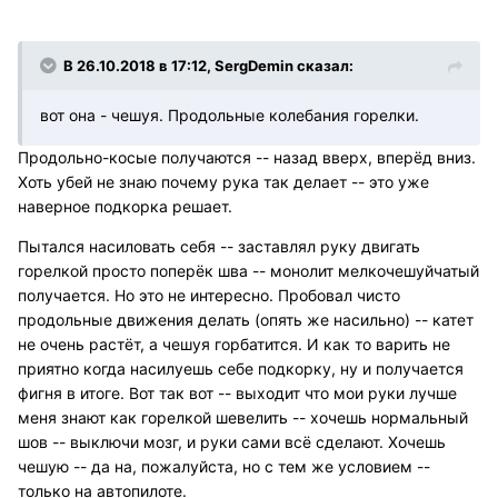
В 26.10.2018 в 17:12, SergDemin сказал:
вот она - чешуя. Продольные колебания горелки.
Продольно-косые получаются -- назад вверх, вперёд вниз.
Хоть убей не знаю почему рука так делает -- это уже
наверное подкорка решает.
Пытался насиловать себя -- заставлял руку двигать
горелкой просто поперёк шва -- монолит мелкочешуйчатый
получается. Но это не интересно. Пробовал чисто
продольные движения делать (опять же насильно) -- катет
не очень растёт, а чешуя горбатится. И как то варить не
приятно когда насилуешь себе подкорку, ну и получается
фигня в итоге. Вот так вот -- выходит что мои руки лучше
меня знают как горелкой шевелить -- хочешь нормальный
шов -- выключи мозг, и руки сами всё сделают. Хочешь
чешую -- да на, пожалуйста, но с тем же условием --
только на автопилоте.