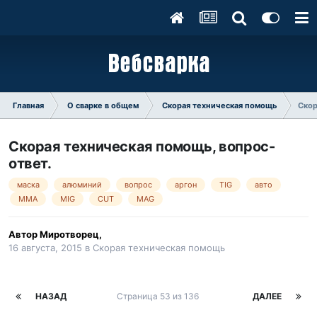
Главная
О сварке в общем
Скорая техническая помощь
Скор
Скорая техническая помощь, вопрос-
ответ.
маска
алюминий
вопрос
аргон
TIG
авто
MMA
MIG
CUT
MAG
Автор
Миротворец
,
16 августа, 2015
в
Скорая техническая помощь
НАЗАД
Страница 53 из 136
ДАЛЕЕ