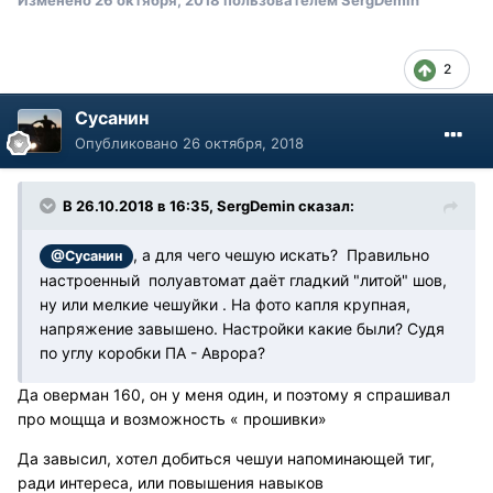
Изменено
26 октября, 2018
пользователем SergDemin
2
Сусанин
Опубликовано
26 октября, 2018
В 26.10.2018 в 16:35, SergDemin сказал:
, а для чего чешую искать? Правильно
@Сусанин
настроенный полуавтомат даёт гладкий "литой" шов,
ну или мелкие чешуйки . На фото капля крупная,
напряжение завышено. Настройки какие были? Судя
по углу коробки ПА - Аврора?
Да оверман 160, он у меня один, и поэтому я спрашивал
про мощща и возможность « прошивки»
Да завысил, хотел добиться чешуи напоминающей тиг,
ради интереса, или повышения навыков