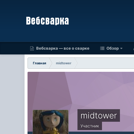
Вебсварка — все о сварке
Обзор
Главная
midtower
midtower
Участник