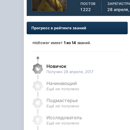
ПОСТОВ
ЗАРЕГИСТР
1 222
28 апреля,
Прогресс в рейтинге званий
midtower имеет
1 из 14
званий.
Новичок
Получен
28 апреля, 2017
Начинающий
Ещё не получено
Подмастерье
Ещё не получено
Исследователь
Ещё не получено