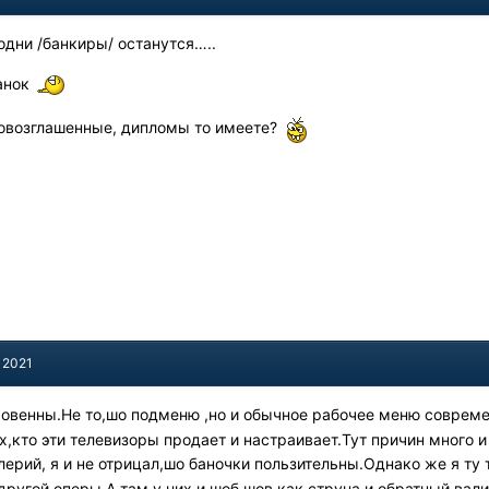
 одни /банкиры/ останутся…..
анок
ровозглашенные, дипломы то имеете?
 2021
ровенны.Не то,шо подменю ,но и обычное рабочее меню совреме
х,кто эти телевизоры продает и настраивает.Тут причин много 
лерий, я и не отрицал,шо баночки пользительны.Однако же я ту
 другой оперы.А там у них и шоб шов как струна и обратный ва