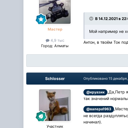
В 14.12.2021 в 22
Мастер
Мой например не х
4,9 тыс
Антон, в твоём Ток п
Город:
Алматы
Schlosser
Опубликовано
15 декабря,
,Да,Петр 
@круазик
так значений нормаль
,Масте
@валера1963
не всегда раздуплятьс
начинал).
Участник