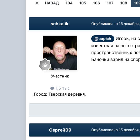
НАЗАД
104
105
106
107
108
10
schkaliki
Опубликовано
15 декабря,
,Игорь, на 
@copich
известная на всю стра
пространственных поло
Баночки варил на спор
Участник
1,5 тыс
Город:
Тверская деревня.
Сергей09
Опубликовано
15 декабря,