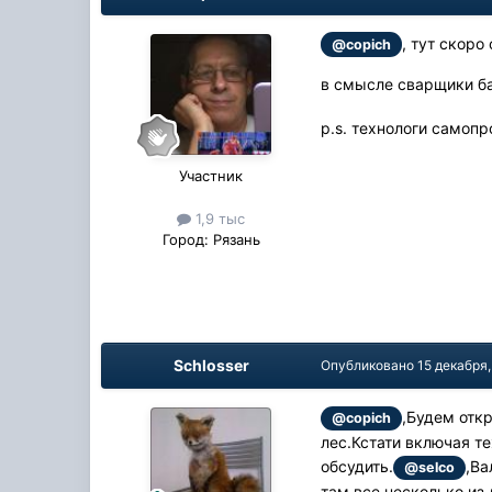
, тут скоро
@copich
в смысле сварщики б
p.s. технологи самоп
Участник
1,9 тыс
Город:
Рязань
Schlosser
Опубликовано
15 декабря,
,Будем отк
@copich
лес.Кстати включая те
обсудить.
,Ва
@selco
там все несколько из