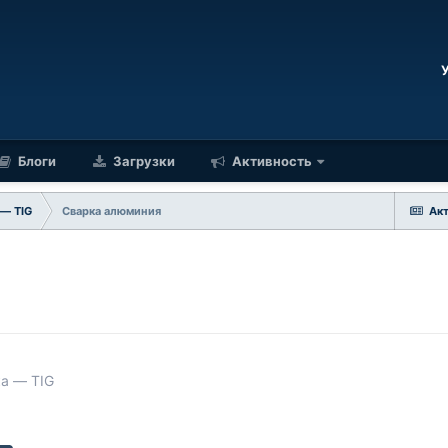
Блоги
Загрузки
Активность
 — TIG
Сварка алюминия
Ак
ка — TIG