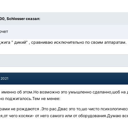
:00, Schlosser сказал:
очет
оджига " дикий" , сравниваю исключительно по своим аппаратам.
 2021
я именно об этом.Но возможно это умышленно сделанно,шоб на
но поджигалось.Тем не менее:
рами не рождаются .Это рас.Двас это то,шо чисто психологичес
я,от чего косяки- от него самого или от оборудования.Думаю в