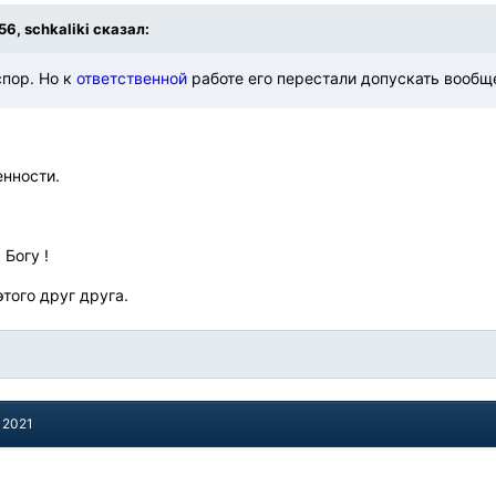
:56, schkaliki сказал:
спор. Но к
ответственной
работе его перестали допускать вообщ
енности.
.
 Богу !
этого друг друга.
 2021