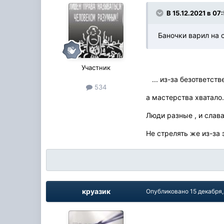
В 15.12.2021 в 07
Баночки варил на 
Участник
... из-за безответств
534
а мастерства хватало
Люди разные , и слава
Не стрелять же из-за 
круазик
Опубликовано
15 декабря,