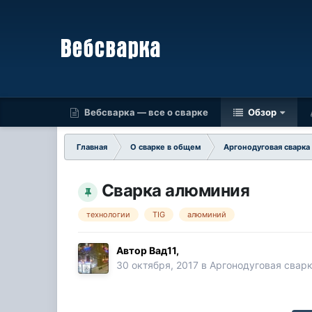
Вебсварка — все о сварке
Обзор
Главная
О сварке в общем
Аргонодуговая сварка
Сварка алюминия
технологии
TIG
алюминий
Автор
Вад11
,
30 октября, 2017
в
Аргонодуговая свар