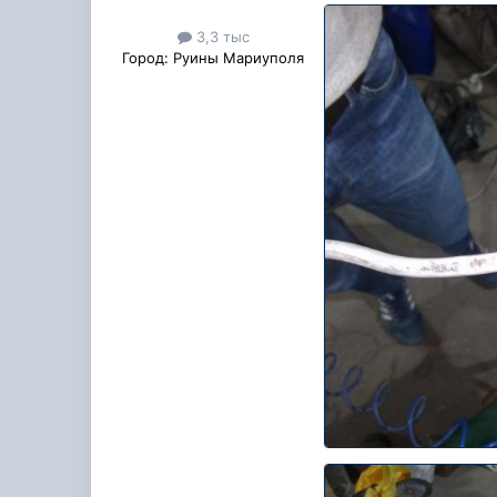
3,3 тыс
Город:
Руины Мариуполя