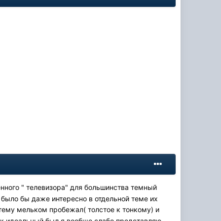
нного " телевизора" для большинства темный
и было бы даже интересно в отдельной теме их
 тему мельком пробежал( толстое к тонкому) и
лик идеальный был,я вообще слабо представляю