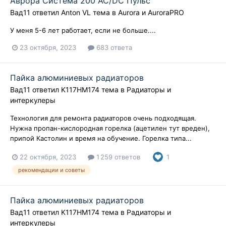
Аврора Система 200 AC/DC Пульс
Вад11
ответил
Anton VL
тема в
Aurora и AuroraPRO
У меня 5-6 лет работает, если не больше....
23 октября, 2023
683 ответа
Пайка алюминиевых радиаторов
Вад11
ответил
K117HM174
тема в
Радиаторы и
интеркулеры
Технология для ремонта радиаторов очень подходящая.
Нужна пропан-кислородная горелка (ацетилен тут вреден),
припой Кастолин и время на обучение. Горелка типа...
22 октября, 2023
1 259 ответов
1
рекомендации и советы
Пайка алюминиевых радиаторов
Вад11
ответил
K117HM174
тема в
Радиаторы и
интеркулеры