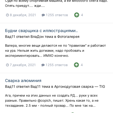
Судя по всему спортивная машина, а ей мноооого снега надо.
Опять приедут.... жди....
8 декабря, 2021
1 255 ответов
4
Будни сварщика с иллюстрациями..
Вад11
ответил
ВлаДон
тема в
Фотогалерея
Валера, многие вещи делаются не по "правилам" и работают
на ура. Нельзя жить догмами, надо пробовать и
экспериментировать... ИМХО конечно.
7 декабря, 2021
1 255 ответов
4
Сварка алюминия
Вад11
ответил
Вад11
тема в
Аргонодуговая сварка — TIG
Ага, причем на этих данных не создать РД... руки у всех
разные. Правильно @copich, пишет. Хрень какая то, а не
техзадание. 2.5 мм - полный провар... По мне так на...