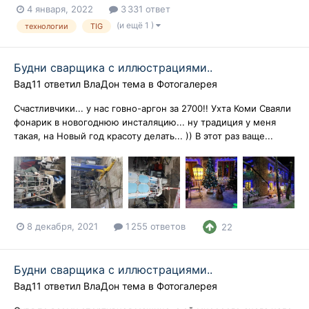
4 января, 2022
3 331 ответ
(и ещё 1 )
технологии
TIG
Будни сварщика с иллюстрациями..
Вад11
ответил
ВлаДон
тема в
Фотогалерея
Счастливчики... у нас говно-аргон за 2700!! Ухта Коми Сваяли
фонарик в новогоднюю инсталяцию... ну традиция у меня
такая, на Новый год красоту делать... )) В этот раз ваще...
8 декабря, 2021
1 255 ответов
22
Будни сварщика с иллюстрациями..
Вад11
ответил
ВлаДон
тема в
Фотогалерея