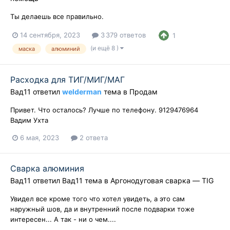
Ты делаешь все правильно.
14 сентября, 2023
3 379 ответов
1
(и ещё 8 )
маска
алюминий
Расходка для ТИГ/МИГ/МАГ
Вад11
ответил
welderman
тема в
Продам
Привет. Что осталось? Лучше по телефону. 9129476964
Вадим Ухта
6 мая, 2023
2 ответа
Сварка алюминия
Вад11
ответил
Вад11
тема в
Аргонодуговая сварка — TIG
Увидел все кроме того что хотел увидеть, а это сам
наружный шов, да и внутренний после подварки тоже
интересен... А так - ни о чем....