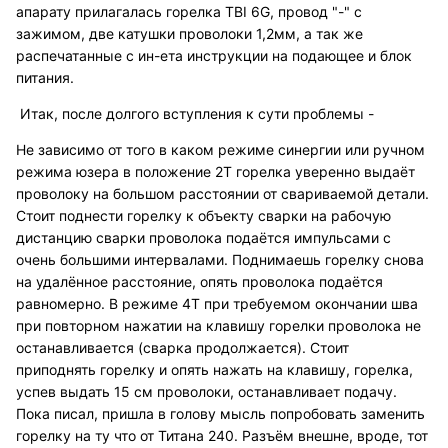
апарату прилагалась горелка TBI 6G, провод "-" с
зажимом, две катушки проволоки 1,2мм, а так же
распечатанные с ин-ета инструкции на подающее и блок
питания.
Итак, после долгого вступления к сути проблемы -
Не зависимо от того в каком режиме синергии или ручном
режима юзера в положение 2Т горелка уверенно выдаёт
проволоку на большом расстоянии от свариваемой детали.
Стоит поднести горелку к объекту сварки на рабочую
дистанцию сварки проволока подаётся импульсами с
очень большими интервалами. Поднимаешь горелку снова
на удалённое расстояние, опять проволока подаётся
равномерно. В режиме 4Т при требуемом окончании шва
при повторном нажатии на клавишу горелки проволока не
останавливается (сварка продолжается). Стоит
приподнять горелку и опять нажать на клавишу, горелка,
успев выдать 15 см проволоки, останавливает подачу.
Пока писал, пришла в голову мысль попробовать заменить
горелку на ту что от Титана 240. Разъём внешне, вроде, тот