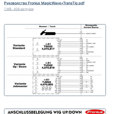
Руководство Fronius MagicWave+TransTig.pdf
7 MB
·
408 загрузок