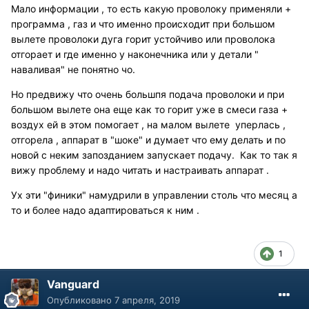
Мало информации , то есть какую проволоку применяли +
программа , газ и что именно происходит при большом
вылете проволоки дуга горит устойчиво или проволока
отгорает и где именно у наконечника или у детали "
наваливая" не понятно чо.
Но предвижу что очень большпя подача проволоки и при
большом вылете она еще как то горит уже в смеси газа +
воздух ей в этом помогает , на малом вылете уперлась ,
отгорела , аппарат в "шоке" и думает что ему делать и по
новой с неким запозданием запускает подачу. Как то так я
вижу проблему и надо читать и настраивать аппарат .
Ух эти "финики" намудрили в управлении столь что месяц а
то и более надо адаптироваться к ним .
1
Vanguard
Опубликовано
7 апреля, 2019