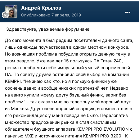
Андрей Крылов
Опубликовано
7 апреля, 2019
Здравствуйте, уважаемые форумчане.
До сего момента я был редким посетителем данного сайта,
лишь однажды поучаствовал в одном местном конкурсе.
Но возникшая проблема побудила открыть данную тему в
этом разделе. Уже как лет 15 пользуясь ПА Титан 240,
решил преобрести себе импульсный умный современный
ПА. По совету друзей остановил свой выбор на компании
KEMPPI. "Не знаю как кто, но я пользую финики уже
ооочень давно и вообще никаких претензий нет. Недавно
на авито купили моему другу бэушный финик, варит без
проблем" - так сказал мне по телефону мой хороший друг
из Москвы. Друг очень хороший сварщик, и сомневаться в
его рекомендациях у меня повода не было. Перелопатив
множество предложений рынка я стал счастливым
обладателем бэушного аппарата KEMPPI PRO EVOLUTION с
панелью MXE и источником питания KEMPPI PRO 3200. К