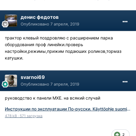
денис федотов
Опубликовано
7 апреля, 2019
трактор клевый поздровляю с расширением парка
оборудования проф линейки.проверь
настройки,режимы,прижим подаюших роликов,тормаз
катушки.
svarnoi69
Опубликовано
7 апреля, 2019
руководство к панели MXE. на всякий случай
Инструкции по эксплуатации По-русски. Käyttöohje suomi KEMPPI PRO EVOLUTION MXE.pdf
478 kB
·
571 загрузка
2