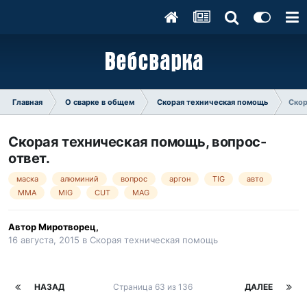
Главная
О сварке в общем
Скорая техническая помощь
Скор
Скорая техническая помощь, вопрос-
ответ.
маска
алюминий
вопрос
аргон
TIG
авто
MMA
MIG
CUT
MAG
Автор
Миротворец
,
16 августа, 2015
в
Скорая техническая помощь
НАЗАД
Страница 63 из 136
ДАЛЕЕ