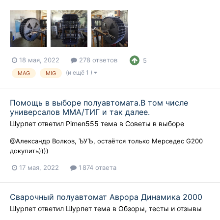
18 мая, 2022
278 ответов
5
(и ещё 1 )
MAG
MIG
Помощь в выборе полуавтомата.В том числе
универсалов ММА/ТИГ и так далее.
Шурпет
ответил
Pimen555
тема в
Советы в выборе
@Александр Волков, ЪУЪ, остаётся только Мерседес G200
докупить))))
17 мая, 2022
1 874 ответа
Сварочный полуавтомат Аврора Динамика 2000
Шурпет
ответил
Шурпет
тема в
Обзоры, тесты и отзывы