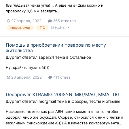
(Выглядывая из-за угла)... А ещё на s=2мм можно и
проволоку 0,6 мм зарядить...
27 апреля, 2022
365 ответов
(и ещё 2 )
полуавтомат
TIG
Помощь в приобретении товаров по месту
жительства
Шурпет
ответил
saper24
тема в
Остальное
Ну, край-то нужный))))
26 апреля, 2022
411 ответ
Decapower XTRAMIG 200SYN. MIG/MAG, MMA, TIG
Шурпет
ответил
morgmail
тема в
Обзоры, тесты и отзывы
Насколько помню как раз АВН такие моменты не то, чтобы
одобрял либо же осуждал. Скорее, относился к ним с лёгким
вежливым снисхождением)))) А в качестве контраргумента...