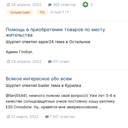
26 апреля, 2022
365 ответов
3
(и ещё 2 )
полуавтомат
TIG
Помощь в приобретении товаров по месту
жительства
Шурпет
ответил
saper24
тема в
Остальное
Админ Глобул.
24 апреля, 2022
411 ответ
Всякое интересное обо всем
Шурпет
ответил
bader
тема в
Курилка
@Serj55441, немного поясню свой вопрос))) Уже лет 5-6 в
качестве солнцезащитных очков постоянно ношу реплику
ESS Crossbow. Ну, нравятся мне америкосовские...
31 марта, 2022
1 347 ответов