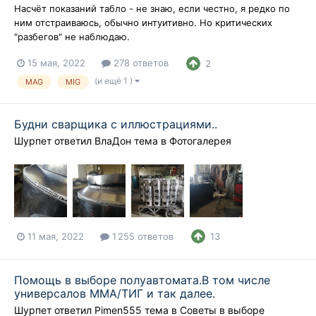
Насчёт показаний табло - не знаю, если честно, я редко по
ним отстраиваюсь, обычно интуитивно. Но критических
"разбегов" не наблюдаю.
15 мая, 2022
278 ответов
2
(и ещё 1 )
MAG
MIG
Будни сварщика с иллюстрациями..
Шурпет
ответил
ВлаДон
тема в
Фотогалерея
11 мая, 2022
1 255 ответов
13
Помощь в выборе полуавтомата.В том числе
универсалов ММА/ТИГ и так далее.
Шурпет
ответил
Pimen555
тема в
Советы в выборе