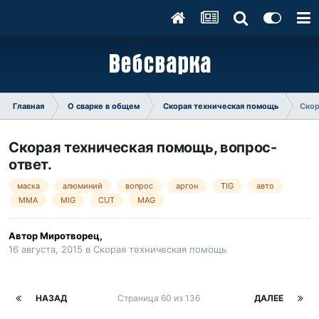
Главная
О сварке в общем
Скорая техническая помощь
Скор
Скорая техническая помощь, вопрос-
ответ.
маска
алюминий
вопрос
аргон
TIG
авто
MMA
MIG
CUT
MAG
Автор
Миротворец
,
16 августа, 2015
в
Скорая техническая помощь
НАЗАД
Страница 60 из 136
ДАЛЕЕ