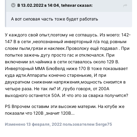
В 13.02.2022 в 14:04, tehsvar сказал:
А вот силовая часть тоже будет работать
У каждого свой опыт,поэтому не соглашусь. Из моего: 142-
147 В в сети ,неопознанный инверторный п/а под ровным
слоем пыли,грязи и наклеек.Проволоку ещё подавал . При
попытке зажечь дугу просто гас и отключался. При
включении эл.чайника в сети оставалось около 129 В.
Инверторный ММА БлюВелд ниже 170 В тоже показывает
куда идти.Аппараты конечно старенькие, И при
двукратном снижении напряжения,мощность снизится в
четыре раза. Не так ли? И ,грубо говоря, от 200А
выходного останется 50А. И что это за сварка получится?
PS Впрочем оставим эти высокие материи. На ютубе же
показали что 120В ,значит 120В...
Изменено
13 февраля, 2022
пользователем Serge75