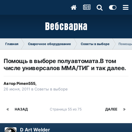
Главная
Сварочное оборудование
Советы в выборе
Помощь 
Помощь в выборе полуавтомата.В том
числе универсалов ММА/ТИГ и так далее.
Автор
Pimen555
,
26 июня, 2011
в
Советы в выборе
НАЗАД
Страница 55 из 75
ДАЛЕЕ
D Art Welder