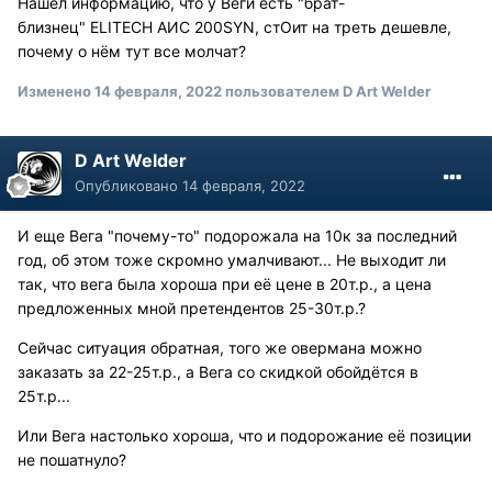
Нашёл информацию, что у Веги есть "брат-
близнец" ELITECH АИС 200SYN, стОит на треть дешевле,
почему о нём тут все молчат?
Изменено
14 февраля, 2022
пользователем D Art Welder
D Art Welder
Опубликовано
14 февраля, 2022
И еще Вега "почему-то" подорожала на 10к за последний
год, об этом тоже скромно умалчивают... Не выходит ли
так, что вега была хороша при её цене в 20т.р., а цена
предложенных мной претендентов 25-30т.р.?
Сейчас ситуация обратная, того же овермана можно
заказать за 22-25т.р., а Вега со скидкой обойдётся в
25т.р...
Или Вега настолько хороша, что и подорожание её позиции
не пошатнуло?