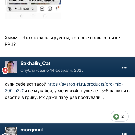
Хммм... Что это за альтруисты, которые продают ниже
РРЦ?
Sakhalin_Cat
Опубликовано
14 февраля, 2022
купи себе вот такой
https://svarog-rf.ru/products/pro-mig-
200-n220
и не мучайся, у меня их4шт уже лет 5-6 пашут и в
хвост и в гриву. Их даже пару раз продували...
2
morgmail