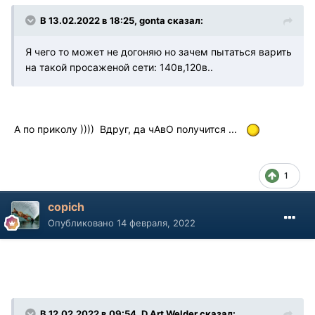
В 13.02.2022 в 18:25, gonta сказал:
Я чего то может не догоняю но зачем пытаться варить
на такой просаженой сети: 140в,120в..
А по приколу )))) Вдруг, да чАвО получится ...
1
copich
Опубликовано
14 февраля, 2022
В 12.02.2022 в 09:54, D Art Welder сказал: