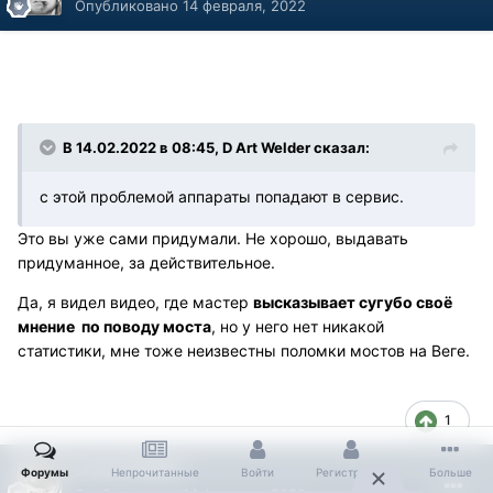
Опубликовано
14 февраля, 2022
В 14.02.2022 в 08:45, D Art Welder сказал:
с этой проблемой аппараты попадают в сервис.
Это вы уже сами придумали. Не хорошо, выдавать
придуманное, за действительное.
Да, я видел видео, где мастер
высказывает сугубо своё
мнение по поводу моста
, но у него нет никакой
статистики, мне тоже неизвестны поломки мостов на Веге.
1
D Art Welder
Форумы
Непрочитанные
Войти
Регистрация
Больше