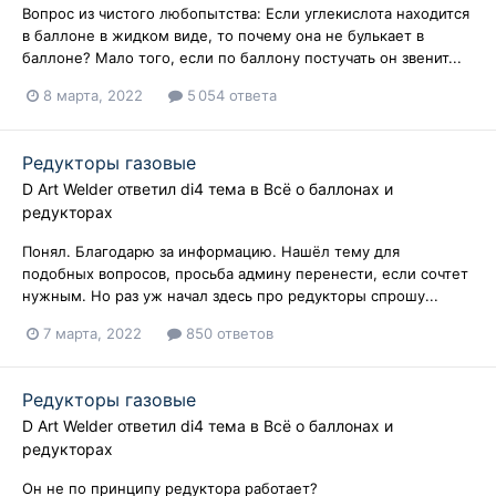
Вопрос из чистого любопытства: Если углекислота находится
в баллоне в жидком виде, то почему она не булькает в
баллоне? Мало того, если по баллону постучать он звенит...
8 марта, 2022
5 054 ответа
Редукторы газовые
D Art Welder
ответил
di4
тема в
Всё о баллонах и
редукторах
Понял. Благодарю за информацию. Нашёл тему для
подобных вопросов, просьба админу перенести, если сочтет
нужным. Но раз уж начал здесь про редукторы спрошу...
7 марта, 2022
850 ответов
Редукторы газовые
D Art Welder
ответил
di4
тема в
Всё о баллонах и
редукторах
Он не по принципу редуктора работает?