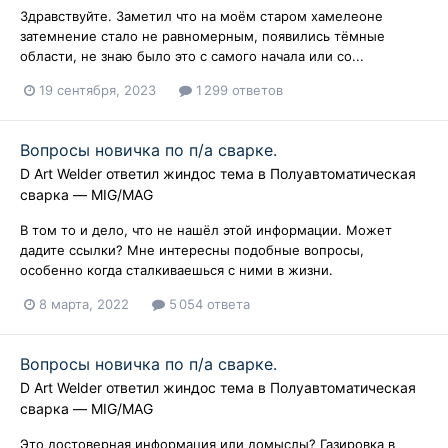
Здравствуйте. Заметил что на моём старом хамелеоне
затемнение стало не равномерным, появились тёмные
области, не знаю было это с самого начала или со...
19 сентября, 2023
1 299 ответов
Вопросы новичка по п/а сварке.
D Art Welder
ответил
жиндос
тема в
Полуавтоматическая
сварка — MIG/MAG
В том то и дело, что не нашёл этой информации. Может
дадите ссылки? Мне интересны подобные вопросы,
особенно когда сталкиваешься с ними в жизни.
8 марта, 2022
5 054 ответа
Вопросы новичка по п/а сварке.
D Art Welder
ответил
жиндос
тема в
Полуавтоматическая
сварка — MIG/MAG
Это достоверная информация или домыслы? Газировка в