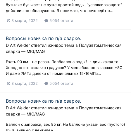
бутылке булькает не хуже простой воды, "успокаивающего"
действия не обнаружено. Я понимаю, что речь идёт о...
8 марта, 2022
5 054 ответа
Вопросы новичка по п/а сварке.
D Art Welder
ответил
жиндос
тема в
Полуавтоматическая
сварка — MIG/MAG
Ехать 90 км - не резон. Полбаллона воды?! - дичь какая то!
Холодно это сколько градусов? У меня баллон в гараже +8С
И даже 7МПа далеки от номинальных 15-16МПа...
8 марта, 2022
5 054 ответа
Вопросы новичка по п/а сварке.
D Art Welder
ответил
жиндос
тема в
Полуавтоматическая
сварка — MIG/MAG
Баллон с заправки, вес 85 кг. На баллоне указан вес (пустого)
63,6, видимо с вентилем.