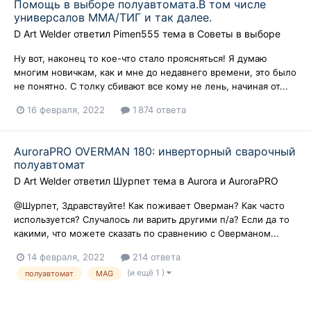
Помощь в выборе полуавтомата.В том числе
универсалов ММА/ТИГ и так далее.
D Art Welder
ответил
Pimen555
тема в
Советы в выборе
Ну вот, наконец то кое-что стало проясняться! Я думаю
многим новичкам, как и мне до недавнего времени, это было
не понятно. С толку сбивают все кому не лень, начиная от...
16 февраля, 2022
1 874 ответа
AuroraPRO OVERMAN 180: инверторный сварочный
полуавтомат
D Art Welder
ответил
Шурпет
тема в
Aurora и AuroraPRO
@Шурпет, Здравствуйте! Как поживает Оверман? Как часто
используется? Случалось ли варить другими п/а? Если да то
какими, что можете сказать по сравнению с Оверманом...
14 февраля, 2022
214 ответа
(и ещё 1 )
полуавтомат
MAG