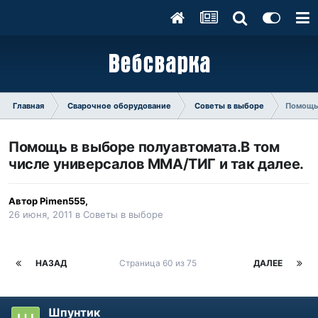
Главная
Сварочное оборудование
Советы в выборе
Помощь 
Помощь в выборе полуавтомата.В том
числе универсалов ММА/ТИГ и так далее.
Автор
Pimen555
,
26 июня, 2011
в
Советы в выборе
НАЗАД
Страница 60 из 75
ДАЛЕЕ
Шпунтик