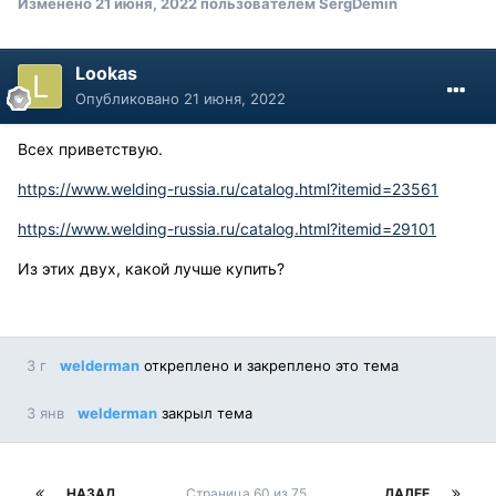
Изменено
21 июня, 2022
пользователем SergDemin
Lookas
Опубликовано
21 июня, 2022
Всех приветствую.
https://www.welding-russia.ru/catalog.html?itemid=23561
https://www.welding-russia.ru/catalog.html?itemid=29101
Из этих двух, какой лучше купить?
3 г
welderman
откреплено и закреплено это тема
3 янв
welderman
закрыл тема
НАЗАД
Страница 60 из 75
ДАЛЕЕ