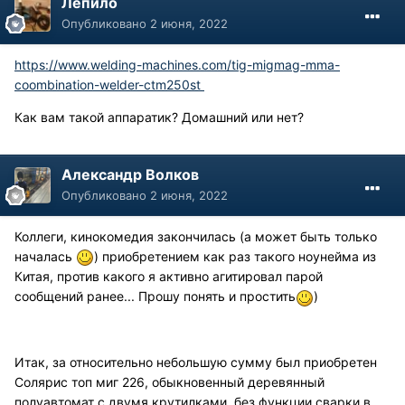
Лепило
Опубликовано
2 июня, 2022
https://www.welding-machines.com/tig-migmag-mma-
coombination-welder-ctm250st
Как вам такой аппаратик? Домашний или нет?
Александр Волков
Опубликовано
2 июня, 2022
Коллеги, кинокомедия закончилась (а может быть только
началась
) приобретением как раз такого ноунейма из
Китая, против какого я активно агитировал парой
сообщений ранее... Прошу понять и простить
)
Итак, за относительно небольшую сумму был приобретен
Солярис топ миг 226, обыкновенный деревянный
полуавтомат с двумя крутилками, без функции сварки в