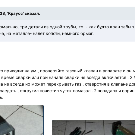
:38, 'Краусс' сказал:
рмально, три детали из одной трубы, то - как будто кран забыл
не, на металле- налет копоти, немного брызг.
о приходит на ум , проверяйте газовый клапан в аппарате и он
время сварки или при начале сварки не всегда включается . 2 
на не всегда но может перекрывать газ , отверстия в клапане д
а заедать , открутил почистил чуток помазал . 2 попадала и сори
ь.