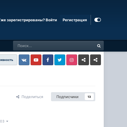
Уже зарегистрированы? Войти
Регистрация
тивность
Vkontakte
YouTube
Facebook
Twitter
Instagram
Livejournal
Odnoklassniki
Поделиться
Подписчики
13
 203