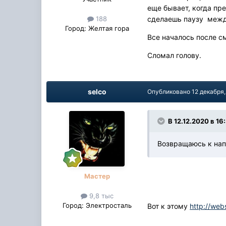
еще бывает, когда пр
сделаешь паузу между
188
Город:
Желтая гора
Все началось после см
Сломал голову.
selco
Опубликовано
12 декабря
В 12.12.2020 в 16
Возвращаюсь к нап
Мастер
9,8 тыс
Город:
Электросталь
Вот к этому
http://web