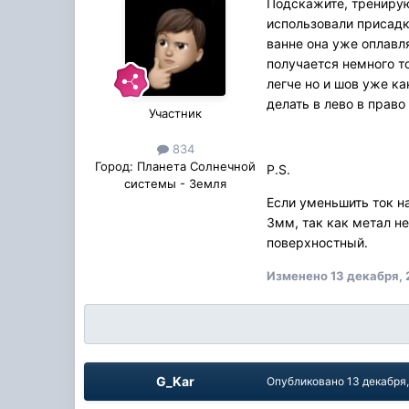
Подскажите, тренирую
использовали присадк
ванне она уже оплавля
получается немного то
легче но и шов уже к
делать в лево в право
Участник
834
Город:
Планета Солнечной
P.S.
системы - Земля
Если уменьшить ток н
3мм, так как метал не
поверхностный.
Изменено
13 декабря,
G_Kar
Опубликовано
13 декабря