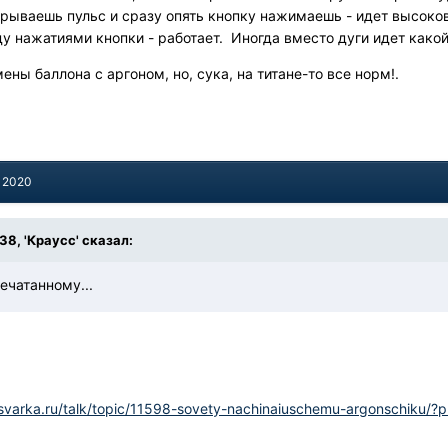
ерываешь пульс и сразу опять кнопку нажимаешь - идет высоков
 нажатиями кнопки - работает. Иногда вместо дуги идет какой
ены баллона с аргоном, но, сука, на титане-то все норм!.
, 2020
:38, 'Краусс' сказал:
ечатанному...
svarka.ru/talk/topic/11598-sovety-nachinaiuschemu-argonschiku/