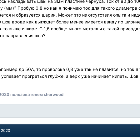
сь накладывать швы на 3мм пластине чернуха. Ток от 80 до 10
у (мм)? Пробую 0,8 но как я понимаю ток для такого диаметра
ется и образуется шарик. Может это из отсутствия опыта и надо
 шов вроде как выглядет более менее имеется ввиду по ширине 
ак то выше и шире. С 1,6 вообще много металл и с такой приса
 от направления шва?
апример до 50А, то проволока 0,8 уже так не плавится, но ток 
 успевает прогреться глубже, а верх уже начинает кипеть. Шов
 2020
пользователем sherwood
, 2020