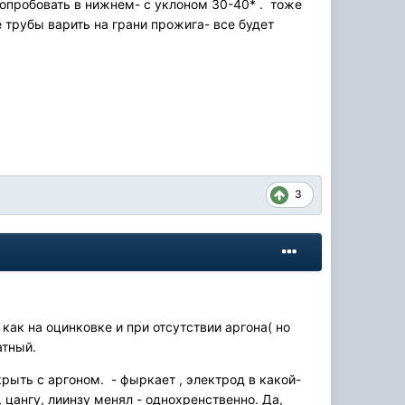
попробовать в нижнем- с уклоном 30-40* . тоже
 трубы варить на грани прожига- все будет
3
как на оцинковке и при отсутствии аргона( но
атный.
крыть с аргоном. - фыркает , электрод в какой-
, цангу, лиинзу менял - однохренственно. Да,