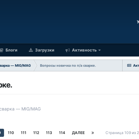
Блоги
Загрузки
Активность
сварка — MIG/MAG
Вопросы новичка по п/а сварке.
Ак
рке.
 сварка — MIG/MAG
9
110
111
112
113
114
ДАЛЕЕ
Страница 109 из