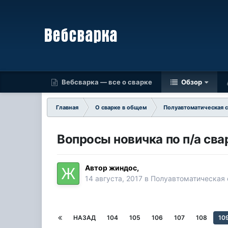
Вебсварка — все о сварке
Обзор
Главная
О сварке в общем
Полуавтоматическая 
Вопросы новичка по п/а сва
Автор
жиндос
,
14 августа, 2017
в
Полуавтоматическая
НАЗАД
104
105
106
107
108
10