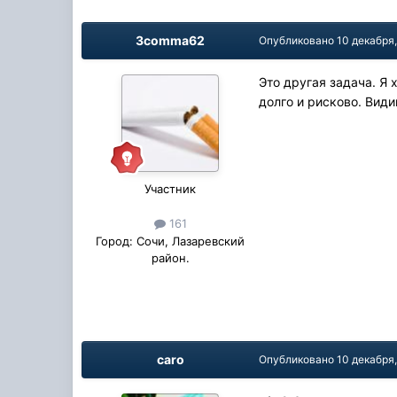
3comma62
Опубликовано
10 декабря
Это другая задача. Я 
долго и рисково. Види
Участник
161
Город:
Сочи, Лазаревский
район.
caro
Опубликовано
10 декабря