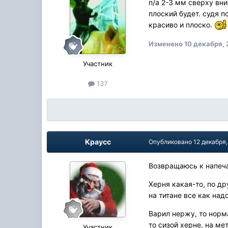
п/а 2-3 мм сверху вн
плоский будет. судя 
красиво и плоско.
Изменено
10 декабря,
Участник
137
Краусс
Опубликовано
12 декабря
Возвращаюсь к напеча
Херня какая-то, по др
на титане все как над
Варил нержу, то норма
то сизой херне, на ме
Участник