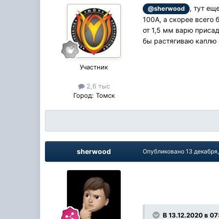
, тут ещ
@sherwood
100А, а скорее всего
от 1,5 мм варю приса
бы растягиваю каплю 
Участник
2,6 тыс
Город:
Томск
sherwood
Опубликовано
13 декабря
В 13.12.2020 в 07