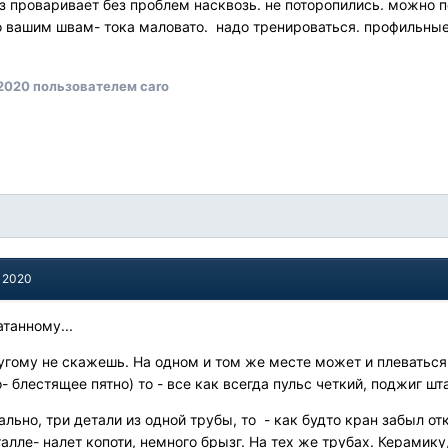
из проваривает без проблем насквозь. не поторопились. можно 
по вашим швам- тока маловато. надо тренироваться. профильные
 2020
пользователем caro
, 2020
танному...
угому не скажешь. На одном и том же месте может и плеваться 
о- блестящее пятно) то - все как всегда пульс четкий, поджиг шт
льно, три детали из одной трубы, то - как будто кран забыл от
талле- налет копоти, немного брызг. На тех же трубах. Керамику