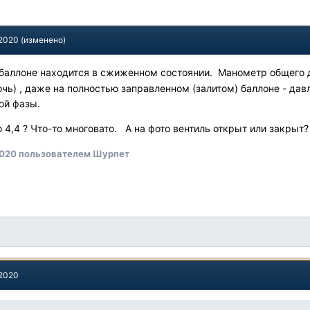
 2020
(изменено)
 баллоне находится в сжиженном состоянии. Манометр общего 
чь) , даже на полностью заправленном (залитом) баллоне - давл
ой фазы.
о 4,4 ? Что-то многовато. А на фото вентиль открыт или закрыт?
2020
пользователем Шурпет
 2020