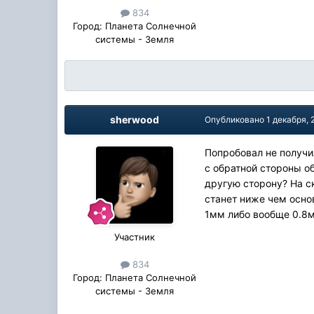
834
Город:
Планета Солнечной
системы - Земля
sherwood
Опубликовано
1 декабря,
Попробовал не получи
с обратной стороны о
другую сторону? На с
станет ниже чем осно
1мм либо вообще 0.8
Участник
834
Город:
Планета Солнечной
системы - Земля