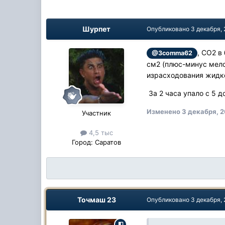
Шурпет
Опубликовано
3 декабря,
, СО2 в
@3comma62
см2 (плюс-минус мело
израсходования жидк
За 2 часа упало с 5 д
Изменено
3 декабря, 
Участник
4,5 тыс
Город:
Саратов
Точмаш 23
Опубликовано
3 декабря,