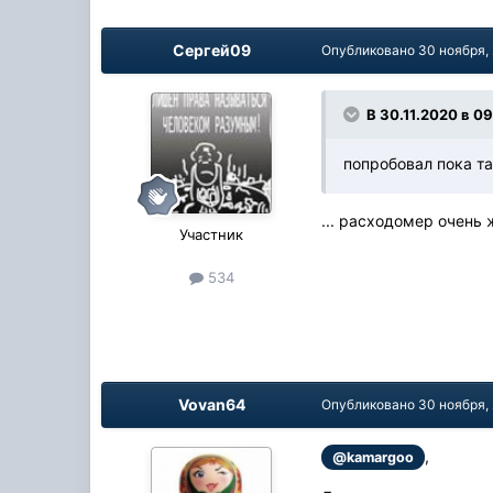
Сергей09
Опубликовано
30 ноября,
В 30.11.2020 в 0
попробовал пока та
... расходомер очень
Участник
534
Vovan64
Опубликовано
30 ноября,
,
@kamargoo