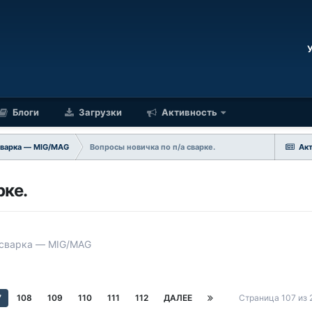
Блоги
Загрузки
Активность
сварка — MIG/MAG
Вопросы новичка по п/а сварке.
Ак
рке.
 сварка — MIG/MAG
7
108
109
110
111
112
ДАЛЕЕ
Страница 107 из