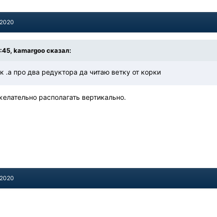
 2020
9:45, kamargoo сказал:
к .а про два редуктора да читаю ветку от корки
 желательно располагать вертикально.
 2020