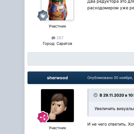
Два редуктора это для
расходомером уже ре
Участник
267
Город:
Саратов
sherwood
Опубликовано
30 ноября,
В 29.11.2020 в 10
Увеличить визуальн
И не чего ответить. Х
Участник