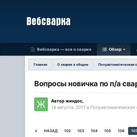
Вебсварка — все о сварке
Обзор
Главная
О сварке в общем
Полуавтоматическая 
Вопросы новичка по п/а сва
Автор
жиндос
,
14 августа, 2017
в
Полуавтоматическая
НАЗАД
102
103
104
105
106
10