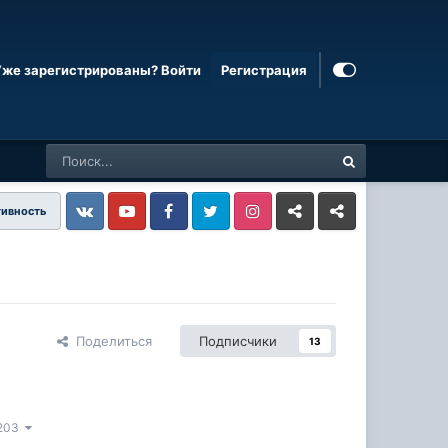
Уже зарегистрированы? Войти
Регистрация
тивность
Vkontakte
YouTube
Facebook
Twitter
Instagram
Livejournal
Odnoklassniki
Поделиться
Подписчики
13
 203