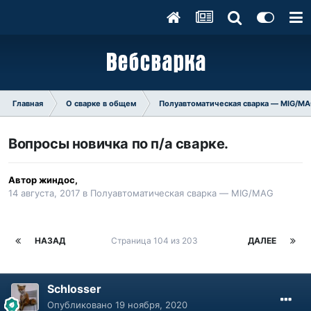
Главная
О сварке в общем
Полуавтоматическая сварка — MIG/M
Вопросы новичка по п/а сварке.
Автор
жиндос
,
14 августа, 2017
в
Полуавтоматическая сварка — MIG/MAG
НАЗАД
Страница 104 из 203
ДАЛЕЕ
Schlosser
Опубликовано
19 ноября, 2020