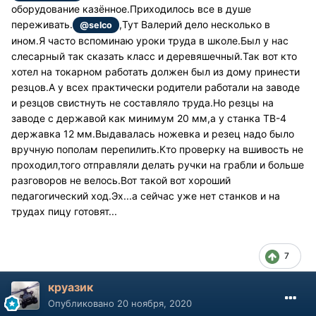
оборудование казённое.Приходилось все в душе
переживать.
,Тут Валерий дело несколько в
@selco
ином.Я часто вспоминаю уроки труда в школе.Был у нас
слесарный так сказать класс и деревяшечный.Так вот кто
хотел на токарном работать должен был из дому принести
резцов.А у всех практически родители работали на заводе
и резцов свистнуть не составляло труда.Но резцы на
заводе с державой как минимум 20 мм,а у станка ТВ-4
державка 12 мм.Выдавалась ножевка и резец надо было
вручную пополам перепилить.Кто проверку на вшивость не
проходил,того отправляли делать ручки на грабли и больше
разговоров не велось.Вот такой вот хороший
педагогический ход.Эх...а сейчас уже нет станков и на
трудах пицу готовят...
7
круазик
Опубликовано
20 ноября, 2020