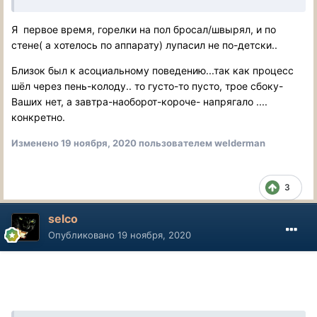
Я первое время, горелки на пол бросал/швырял, и по
стене( а хотелось по аппарату) лупасил не по-детски..
Близок был к асоциальному поведению...так как процесс
шёл через пень-колоду.. то густо-то пусто, трое сбоку-
Ваших нет, а завтра-наоборот-короче- напрягало ....
конкретно.
Изменено
19 ноября, 2020
пользователем welderman
3
selco
Опубликовано
19 ноября, 2020