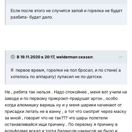
Если после этого не случится запой и горелка не будет
разбита- будет дело.
В 19.11.2020 в 20:17, welderman сказал:
Я первое время, горелки на пол бросал, и по стене( а
хотелось по аппарату) лупасил не по-детски.
Не , ребята так нельзя . Надо спокойнее , меня вот учили на
заводе и по первому прикроют-придушат аргон , особо
когда алюмишку варишь ну и у меня шарики начинают от
присадки летать не в ванну , а тот что смотрит через маску
за мной , говорит что не так??? что шары полетели
останавливайся ищи причину . По первому я причину в
вольфраме искал и тогда балансов-шмансов не было и