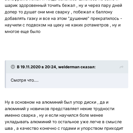
шарик здоровенный точить бежал , ну и через пару дней
допер то душат они мне сварку , побежал к баллону
добавлять газку и все на этом "душение" прекратилось -
научили с подвохом на щеку не каких ротаметров , ну и
многое еще было
В 19.11.2020 в 20:24, welderman сказал:
Смотря что....
Ну в основном на алюминий был упор диски , да и
алюминий у новичков представляет некие трудности
именно сварка , ну и если научился боле менее
укладывать алюминий то остальное уже легче в смысле
шва , а качество конечно с годами и упорством приходит