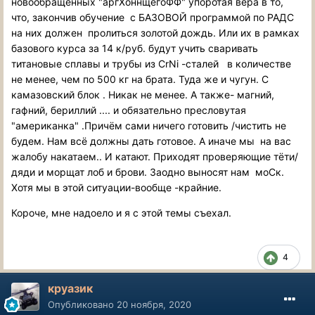
новообращённых "аргХоннщегоФФ" упоротая вера в то,
что, закончив обучение с БАЗОВОЙ программой по РАДС
на них должен пролиться золотой дождь. Или их в рамках
базового курса за 14 к/руб. будут учить сваривать
титановые сплавы и трубы из CrNi -сталей в количестве
не менее, чем по 500 кг на брата. Туда же и чугун. С
камазовский блок . Никак не менее. А также- магний,
гафний, бериллий .... и обязательно пресловутая
"американка" .Причём сами ничего готовить /чистить не
будем. Нам всё должны дать готовое. А иначе мы на вас
жалобу накатаем.. И катают. Приходят проверяющие тёти/
дяди и морщат лоб и брови. Заодно выносят нам моСк.
Хотя мы в этой ситуации-вообще -крайние.
Короче, мне надоело и я с этой темы съехал.
4
круазик
Опубликовано
20 ноября, 2020