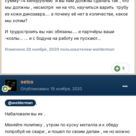
сумму-14 килорублей) и вы нам должны сделать так , что
мы должны , несмотря ни на что, научиться варить трубу
из кожи динозавра.... а почему её нет в количестве, какое
мы хотим?
И трудостроить вы нас обязаны.... и партнёры ваши
-козлы... ... и с бодуна на работу не пускают...
Изменено
20 ноября, 2020
пользователем welderman
5
selco
Опубликовано
19 ноября, 2020
,
@welderman
Набаловали вы их .
Меняйте политику , утром по куску металла и к обеду
попробуй не свари , и пошел по своим делам , не но можно