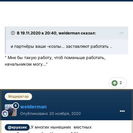
В 19.11.2020 в 20:40, welderman сказал:
и партнёры ваши -козлы... заставляют работать ..
" Мне бы такую работу, чтоб поменьше работать,
начальником могу..."
2
Модератор
welderman
Опубликовано
20 ноября, 2020
,У многих нынешних местных
@круазик