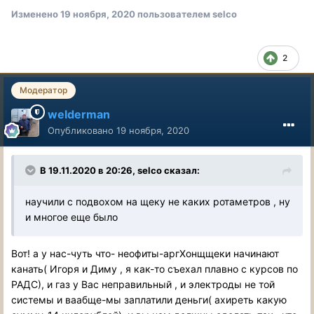
Изменено
19 ноября, 2020
пользователем selco
2
Модератор
welderman
Опубликовано
19 ноября, 2020
В 19.11.2020 в 20:26, selco сказал:
научили с подвохом на щеку не каких ротаметров , ну
и многое еще было
Вот! а у нас-чуть что- неофиты-аргХонщщеки начинают
канать( Игоря и Диму , я как-то съехал плавно с курсов по
РАДС), и газ у Вас неправильный , и электроды не той
системы и ваабще-мы заплатили деньги( ахиреть какую