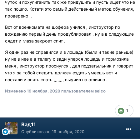
чуток и похулиганить так же придушить и пусть ищет что не
так пошло. Кстати это самый действенный метод обучения,
проверено .
Вот от военкомата на шофера учился , инструктор по
вождению первый день продублировал , ну а в следующие
сядет и глаза закроет спит .
Я один раз не справился и в лошадь (были и такие раньше)
ну не в нее а в телегу с зади уперся лошадь и тормозила
меня , инструктор проснулся , дал подзатыльник и говорит
что я за тобой следить должен ездить умеешь вот и
поехали и опять спать ,,,,,,,, выучил на отлично .
Изменено
19 ноября, 2020
пользователем selco
1
Вад11
Опубликовано
19 ноября, 2020