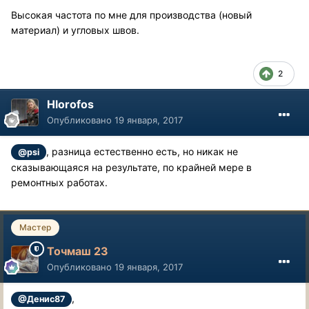
Высокая частота по мне для производства (новый
материал) и угловых швов.
2
Hlorofos
Опубликовано
19 января, 2017
, разница естественно есть, но никак не
@psi
сказывающаяся на результате, по крайней мере в
ремонтных работах.
Мастер
Точмаш 23
Опубликовано
19 января, 2017
,
@Денис87