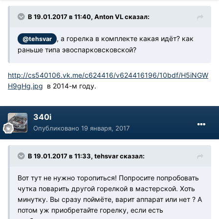
В 19.01.2017 в 11:40, Anton VL сказал:
, а горелка в комплекте какая идёт? как
@tehsvar
раньше типа эвоспарковсковской?
http://cs540106.vk.me/c624416/v624416196/10bdf/H5iNGW
H9gHg.jpg
в 2014-м году.
340i
Опубликовано
19 января, 2017
В 19.01.2017 в 11:33, tehsvar сказал:
Вот тут не нужно торопиться! Попросите попробовать
чутка поварить другой горелкой в мастерской. Хоть
минутку. Вы сразу поймёте, варит аппарат или нет ? А
потом уж приобретайте горелку, если есть