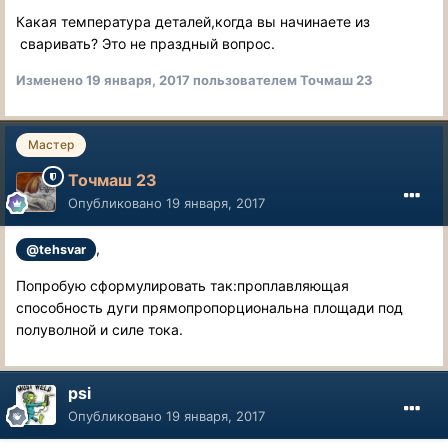
Какая температура деталей,когда вы начинаете из
сваривать? Это не праздный вопрос.
Изменено
19 января, 2017
пользователем Точмаш 23
Мастер
Точмаш 23
Опубликовано
19 января, 2017
,
@tehsvar
Попробую сформулировать так:проплавляющая
способность дуги прямопропорциональна площади под
полуволной и силе тока.
psi
Опубликовано
19 января, 2017