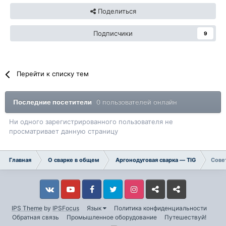
Поделиться
Подписчики
9
Перейти к списку тем
Последние посетители
0 пользователей онлайн
Ни одного зарегистрированного пользователя не
просматривает данную страницу
Главная
О сварке в общем
Аргонодуговая сварка — TIG
Сове
Vkontakte
YouTube
Facebook
Twitter
Instagram
Livejournal
Odnoklassniki
IPS Theme
by
IPSFocus
Язык
Политика конфиденциальности
Обратная связь
Промышленное оборудование
Путешествуй!