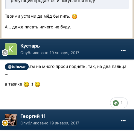
репутации продаётся и покупается и б/у
Твоими устами да мёд бы пить.
А... даже писать ничего не буду.
Кустарь
Опубликовано
19 января, 2017
,ты не много проси поднять, так, на два пальца
@tehsvar
....
в тазике
:)
1
Георгий 11
Опубликовано
19 января, 2017