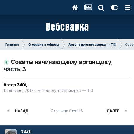
Главная
О сварке в общем
Аргонодуговая сварка — TIG
Сове
Советы начинающему аргонщику,
часть 3
Автор
340i
,
16 января, 2017
в
Аргонодуговая сварка — TIG
НАЗАД
Страница 8 из 116
ДАЛЕЕ
340i