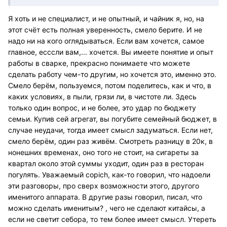
Я хоть и не специалист, и не опытный, и чайник я, но, на
этот счёт есть полная уверенность, смело берите. И не
надо ни на кого оглядываться. Если вам хочется, самое
главное, есссли вам,... хочется. Вы имеете понятие и опыт
работы в сварке, прекрасно понимаете что можете
сделать работу чем-то другим, но хочется это, именно это.
Смело берём, пользуемся, потом поделитесь, как и что, в
каких условиях, в пыли, грязи ли, в чистоте ли. Здесь
только один вопрос, и не более, это удар по бюджету
семьи. Купив сей агрегат, вы погубите семейный бюджет, в
случае неудачи, тогда имеет смысл задуматься. Если нет,
смело берём, один раз живём. Смотреть разницу в 20к, в
нонешних временах, оно того не стоит, на сигареты за
квартал около этой суммы уходит, один раз в ресторан
погулять. Уважаемый copich, как-то говорил, что надоели
эти разговоры, про сверх возможности этого, другого
именитого аппарата. В другие разы говорил, писал, что
можно сделать именитым? , чего не сделают китайсы, а
если не светит себора, то тем более имеет смысл. Утереть