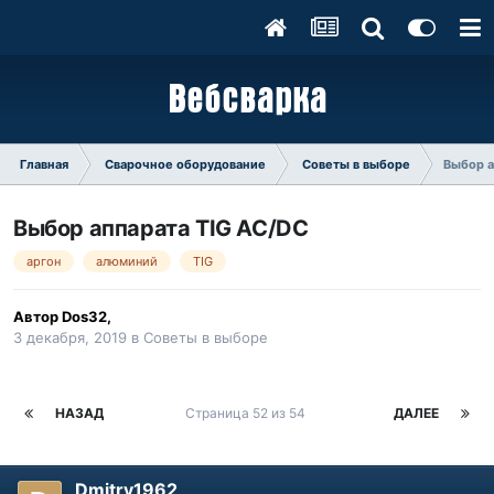
Главная
Сварочное оборудование
Советы в выборе
Выбор а
Выбор аппарата TIG AC/DC
аргон
алюминий
TIG
Автор
Dos32
,
3 декабря, 2019
в
Советы в выборе
НАЗАД
Страница 52 из 54
ДАЛЕЕ
Dmitry1962