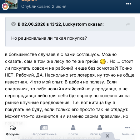
Опубликовано
2 июня
В 02.06.2026 в 13:22,
Luckystorm
сказал:
Но рациональна ли такая покупка?
в большинстве случаев я с вами соглашусь. Можно
сказать, сам в том же лесу по те же грибы
. Но ... стоит
ли покупать совсем не рабочий и еще без осмотра?! Точно
НЕТ. Рабочий, ДА. Насколько это лотерея, ну точно не обще
известная. И это мой опыт. В дебри не полезу. Если
сварочник, то либо новый
китайский но у продавца, а не
перепродавца либо для себя б\е европу но конечно их на
рынке штучные предложения. Т.е. вот китаца б\у я
покупать не буду, если только его просто так не отдадут.
Может что-то изменится и я изменю своим правилам, но
пока так.
Форумы
Непрочитанные
Войти
Регистрация
Больше
В 02.06.2026 в 13:22,
Luckystorm
сказал: