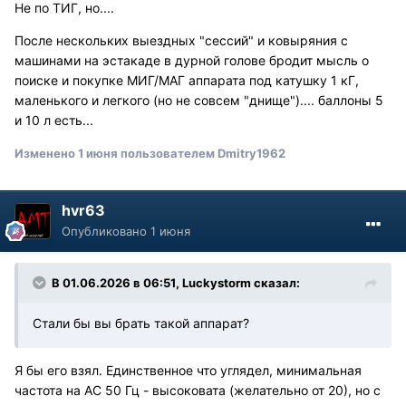
Не по ТИГ, но....
После нескольких выездных "сессий" и ковыряния с
машинами на эстакаде в дурной голове бродит мысль о
поиске и покупке МИГ/МАГ аппарата под катушку 1 кГ,
маленького и легкого (но не совсем "днище").... баллоны 5
и 10 л есть...
Изменено
1 июня
пользователем Dmitry1962
hvr63
Опубликовано
1 июня
В 01.06.2026 в 06:51,
Luckystorm
сказал:
Стали бы вы брать такой аппарат?
Я бы его взял. Единственное что углядел, минимальная
частота на АС 50 Гц - высоковата (желательно от 20), но с