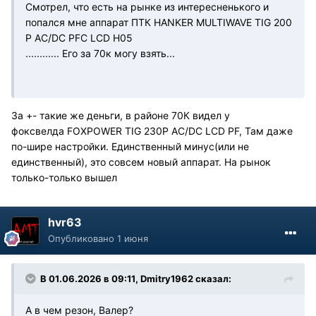
Смотрел, что есть на рынке из интересненького и
попался мне аппарат ПТК HANKER MULTIWAVE TIG 200
P AC/DC PFC LCD H05
............ Его за 70к могу взять...
За +- такие же деньги, в районе 70К видел у
фоксвелда FOXPOWER TIG 230P AC/DC LCD PF, Там даже
по-шире настройки. Единственный минус(или не
единственный), это совсем новый аппарат. На рынок
только-только вышел
hvr63
Опубликовано
1 июня
В 01.06.2026 в 09:11,
Dmitry1962
сказал:
А в чем резон, Валер?