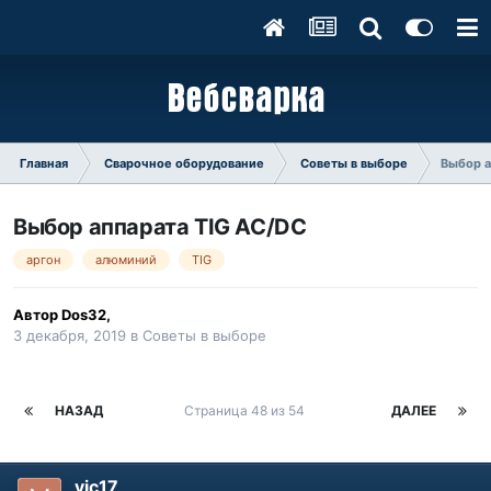
Главная
Сварочное оборудование
Советы в выборе
Выбор а
Выбор аппарата TIG AC/DC
аргон
алюминий
TIG
Автор
Dos32
,
3 декабря, 2019
в
Советы в выборе
НАЗАД
Страница 48 из 54
ДАЛЕЕ
vic17