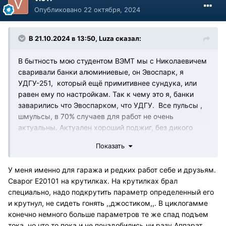
Опубликовано
22 октября, 2024
В 21.10.2024 в 13:50,
Luza
сказал:
В бытность мою студентом ВЭМТ мы с Николаевичем
сваривали банки алюминиевые, он Эвоспарк, я
УДГУ-251, который ещё примитивнее сундука, или
равен ему по настройкам. Так к чему это я, банки
заварились что Эвоспарком, что УДГУ. Все пульсы ,
шмульсы, в 70% случаев для работ не очень
актуальны. Актуален хороший поджиг, без дикого
наброса тока, ну и адекватный баланс полярности,
Показать
вернее его регулировка. В принципе и все. Меня мой
старый сундук вполне устраивал, если бы для редких
У меня именно для гаража и редких работ себе и друзьям.
работ в гараже, для себя, мне бы ничего больше бы и
Сварог E20101 на крутилках. На крутилках брал
не нужно было бы.
специально, надо подкрутить параметр определенный его
и крутнул, не сидеть гонять ,,джостиком,,. В циклогамме
конечно немного больше параметров те же спад подъем
тока, но что то пока и не понадобились ни разу.Аппарат