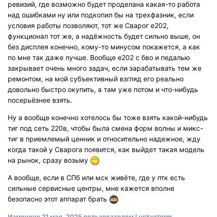
ревизий, где возможно будет проделана какая-то работа
над ошибками ну или подкопил бы на трехфазник, если
условия работы позволяют, тот же Сварог е202,
функционал тот же, а надёжность будет сильно выше, он
без дисплея конечно, кому-то минусом покажется, а как
по мне так даже лучше. Вообще е202 с бво и педалью
закрывает очень много задач, если зарабатывать тем же
ремонтом, на мой субъективный взгляд его реально
довольно быстро окупить, а там уже потом и что-нибудь
посерьёзнее взять.
Ну а вообще конечно хотелось бы тоже взять какой-нибудь
тиг под сеть 220в, чтобы была смена форм волны и микс-
тиг в приемлемый ценник и относительно надежное, жду
когда такой у Сварога появится, как выйдет такая модель
на рынок, сразу возьму
А вообще, если в СПб или мск живёте, где у птк есть
сильные сервисные центры, мне кажется вполне
безопасно этот аппарат брать
Изменено
21 мая, 2025
пользователем Luckystorm