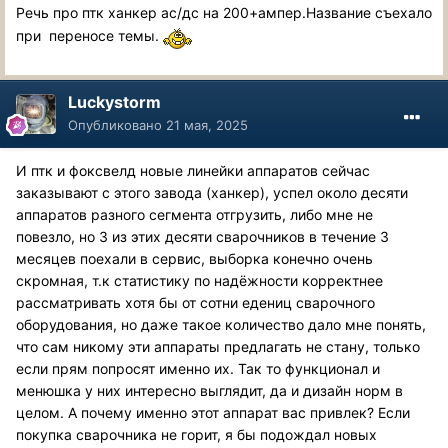
Речь про птк ханкер ас/дс на 200+ампер.Название съехало
при переносе темы.
Luckystorm
Опубликовано
21 мая, 2025
И птк и фоксвелд новые линейки аппаратов сейчас
заказывают с этого завода (ханкер), успел около десяти
аппаратов разного сегмента отгрузить, либо мне не
повезло, но 3 из этих десяти сварочников в течение 3
месяцев поехали в сервис, выборка конечно очень
скромная, т.к статистику по надёжности корректнее
рассматривать хотя бы от сотни едениц сварочного
оборудования, но даже такое количество дало мне понять,
что сам никому эти аппараты предлагать не стану, только
если прям попросят именно их. Так то функционал и
менюшка у них интересно выглядит, да и дизайн норм в
целом. А почему именно этот аппарат вас привлек? Если
покупка сварочника не горит, я бы подождал новых