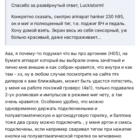
Спасибо за развёрнутый ответ, Luckistorm!
Конкретно сказать, смотрю аппарат hanker 230 h95,
он и миг и полноценный тиг, т.е. поджиг ВЧ и педаль.
Хочу домой взять. Экран весь из себя сенсорный, уж
больно красивый, даже настораживает...
Ааа, я почему-то подумал что вы про аргонник (H05), на
бумаге аппарат который вы выбрали очень зачётный и
лично мне внешне и как собран нравится, что внутри и как
там - хз, ну в любом случае посмотрите на сайте птк
дилеров к вам ближайших, может быть удастся потестить,
у меня на работе похожий гроверс (4в1), только подавалка
2-ух роликовая и импульсов в режиме миг нету, а так
очень нравится. Особенно удобно, что можно
одновременно держать подключенными и
полуавтоматическую и аргонодуговую горелку, и баллона
тоже два сразу можно подключить , у меня аргон и смесь
подключены, если например сваривал тигом при нажатии
кнопки на полуавтоматической горелке он мгновенно