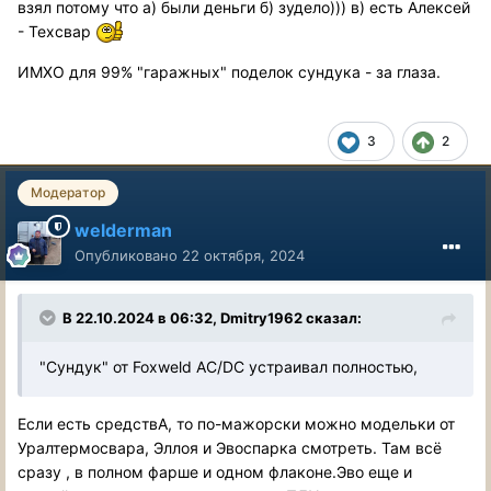
взял потому что а) были деньги б) зудело))) в) есть Алексей
- Техсвар
ИМХО для 99% "гаражных" поделок сундука - за глаза.
3
2
Модератор
welderman
Опубликовано
22 октября, 2024
В 22.10.2024 в 06:32,
Dmitry1962
сказал:
"Сундук" от Foxweld AC/DC устраивал полностью,
Если есть средствА, то по-мажорски можно модельки от
Уралтермосвара, Эллоя и Эвоспарка смотреть. Там всё
сразу , в полном фарше и одном флаконе.Эво еще и