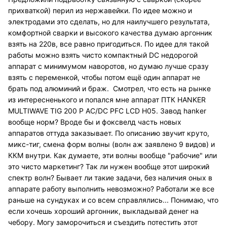
прихваткой) перил из нержавейки. По идее можно и
электродами это сделать, но для наилучшего результата,
комфортной сварки и высокого качества думаю аргонник
взять на 220в, все равно пригодиться. По идее для такой
работы можно взять чисто компактный DC недорогой
аппарат с минимумом наворотов, но думаю лучше сразу
взять с переменкой, чтобы потом ещё один аппарат не
брать под алюминий и браж. Смотрел, что есть на рынке
из интересненького и попался мне аппарат ПТК HANKER
MULTIWAVE TIG 200 P AC/DC PFC LCD H05. Завод hanker
вообще норм? Вроде бы и фоксвелд часть новых
аппаратов оттуда заказывает. По описанию звучит круто,
микс-тиг, смена форм волны (волн аж заявлено 9 видов) и
ККМ внутри. Как думаете, эти волны вообще "рабочие" или
это чисто маркетинг? Так ли нужен вообще этот широкий
спектр волн? Бывает ли такие задачи, без наличия оных в
аппарате работу выполнить невозможно? Работали же все
раньше на сундуках и со всем справлялись... Понимаю, что
если хочешь хороший аргонник, выкладывай денег на
чебору. Могу заморочиться и съездить потестить этот