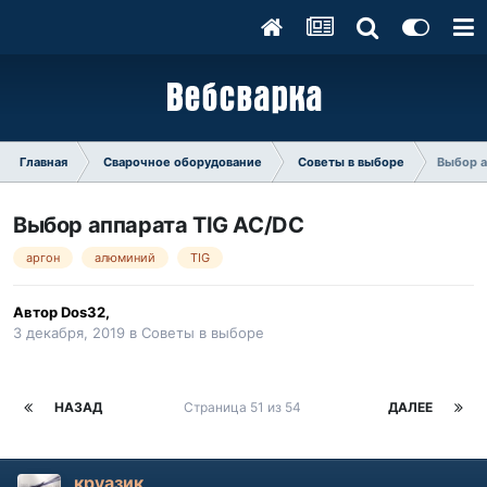
Главная
Сварочное оборудование
Советы в выборе
Выбор а
Выбор аппарата TIG AC/DC
аргон
алюминий
TIG
Автор
Dos32
,
3 декабря, 2019
в
Советы в выборе
НАЗАД
Страница 51 из 54
ДАЛЕЕ
круазик