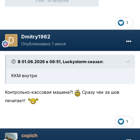
2 MB
·
26 загрузок
1
Dmitry1962
Опубликовано
1 июня
В 01.06.2026 в 06:51,
Luckystorm
сказал:
ККМ внутри
Контрольно-кассовая машина?!
Сразу чек за шов
печатает!
1
copich