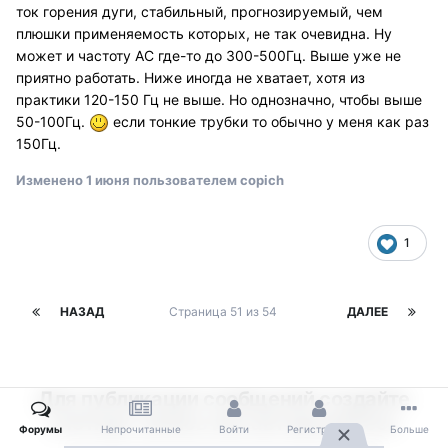
ток горения дуги, стабильный, прогнозируемый, чем
плюшки применяемость которых, не так очевидна. Ну
может и частоту АС где-то до 300-500Гц. Выше уже не
приятно работать. Ниже иногда не хватает, хотя из
практики 120-150 Гц не выше. Но однозначно, чтобы выше
50-100Гц.
если тонкие трубки то обычно у меня как раз
150Гц.
Изменено
1 июня
пользователем copich
1
НАЗАД
Страница 51 из 54
ДАЛЕЕ
Для публикации сообщений создайте
учётную запись или авторизуйтесь
Форумы
Непрочитанные
Войти
Регистрация
Больше