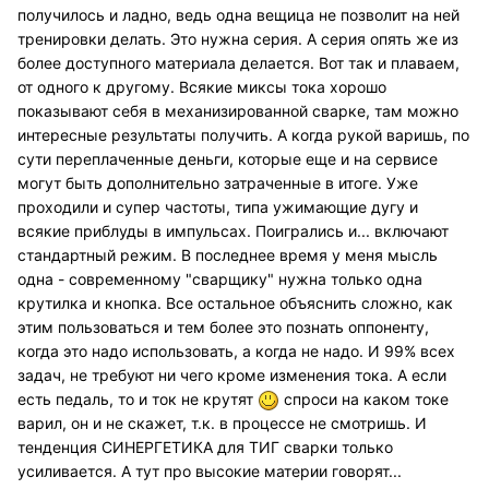
получилось и ладно, ведь одна вещица не позволит на ней
тренировки делать. Это нужна серия. А серия опять же из
более доступного материала делается. Вот так и плаваем,
от одного к другому. Всякие миксы тока хорошо
показывают себя в механизированной сварке, там можно
интересные результаты получить. А когда рукой варишь, по
сути переплаченные деньги, которые еще и на сервисе
могут быть дополнительно затраченные в итоге. Уже
проходили и супер частоты, типа ужимающие дугу и
всякие приблуды в импульсах. Поигрались и... включают
стандартный режим. В последнее время у меня мысль
одна - современному "сварщику" нужна только одна
крутилка и кнопка. Все остальное объяснить сложно, как
этим пользоваться и тем более это познать оппоненту,
когда это надо использовать, а когда не надо. И 99% всех
задач, не требуют ни чего кроме изменения тока. А если
есть педаль, то и ток не крутят
спроси на каком токе
варил, он и не скажет, т.к. в процессе не смотришь. И
тенденция СИНЕРГЕТИКА для ТИГ сварки только
усиливается. А тут про высокие материи говорят...