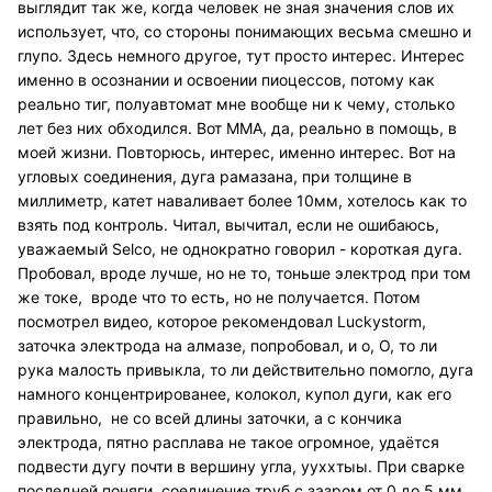
выглядит так же, когда человек не зная значения слов их
использует, что, со стороны понимающих весьма смешно и
глупо. Здесь немного другое, тут просто интерес. Интерес
именно в осознании и освоении пиоцессов, потому как
реально тиг, полуавтомат мне вообще ни к чему, столько
лет без них обходился. Вот ММА, да, реально в помощь, в
моей жизни. Повторюсь, интерес, именно интерес. Вот на
угловых соединения, дуга рамазана, при толщине в
миллиметр, катет наваливает более 10мм, хотелось как то
взять под контроль. Читал, вычитал, если не ошибаюсь,
уважаемый Selco, не однократно говорил - короткая дуга.
Пробовал, вроде лучше, но не то, тоньше электрод при том
же токе, вроде что то есть, но не получается. Потом
посмотрел видео, которое рекомендовал Luckystorm,
заточка электрода на алмазе, попробовал, и о, О, то ли
рука малость привыкла, то ли действительно помогло, дуга
намного концентрированее, колокол, купол дуги, как его
правильно, не со всей длины заточки, а с кончика
электрода, пятно расплава не такое огромное, удаётся
подвести дугу почти в вершину угла, ууххтыы. При сварке
последней поняги, соединение труб с зазром от 0 до 5 мм