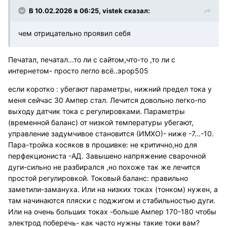
В 10.02.2026 в 06:25,
vistek
сказал:
чем отрицательно проявил себя
Печатал, печатал...то ли с сайтом,что-то ,то ли с
интернетом- просто легло всё..эрор505
если коротко : убегают параметры, нижний предел тока у
меня сейчас 30 Ампер стал. Лечится довольно легко-по
выходу датчик тока с регулировками. Параметры
(временной баланс) от низкой температуры убегают,
управление задумчивое становится (ИМХО)- ниже -7...-10.
Пара-тройка косяков в прошивке: не критично,но для
перфекциониста -АД. Завышено напряжение сварочной
дуги-сильно не разбирался ,но похоже так же лечится
простой регулировкой. Токовый баланс: правильно
заметили-замануха. Или на низких токах (тонком) нужен, а
там начинаются пляски с поджигом и стабильностью дуги.
Или на очень больших токах -больше Ампер 170-180 чтобы
электрод поберечь- как часто нужны такие токи вам?