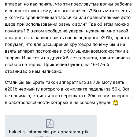
аппарат, но как понять, что эти пресловутые волны рабочие
и соответствуют тому, что выставляешь? Быть может есть
у кого-то сравнительная табличка или сравнительные фото
швов при использовании разных волн? Где об этом можно
почитать? В целом вообще не уверен, нужен ли мне такой
аппарат, есть вариант взять очень недорого е201b, просто
подумал, что для расширения кругозора почему бы и не
взять аппарат посложнее и с бОльшими возможностями в
теории. И на тот и на другой 5 лет гарантия, так что ничего
особо и не теряю. Прикрепил буклет, на 16-17-ой
страницах о нем написано.
Стали бы вы брать такой аппарат? Его за 70к могу взять,
е201b черный (у которого в комплекте педаль) за 50к. Вот
не понимаю, стоит ли того переплата в 20к за эти навороты,
в работоспособности которых я не совсем уверен
buklet-s-informaciej-po-apparatam-ptk-hanker.pdf