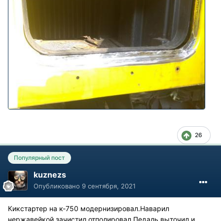
26
Популярный пост
kuznezs
Опубликовано
9 сентября, 2021
Кикстартер на к-750 модернизировал.Наварил
нержавейкой,зачистил,отполировал.Педаль выточил и