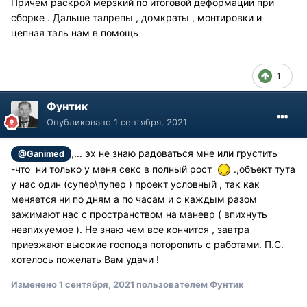
Причем раскрой мерзкий по итоговой деформации при
сборке . Дальше талрепы , домкраты , монтировки и
цепная таль нам в помощь
1
Фунтик
Опубликовано
1 сентября, 2021
,... эх не знаю радоваться мне или грустить
@Ganimed
-что ни только у меня секс в полный рост
.,объект тута
у нас один (супер\пупер ) проект условный , так как
меняется ни по дням а по часам и с каждым разом
зажимают нас с пространством на маневр ( впихнуть
невпихуемое ). Не знаю чем все кончится , завтра
приезжают высокие господа поторопить с работами. П.С.
хотелось пожелать Вам удачи !
Изменено
1 сентября, 2021
пользователем Фунтик