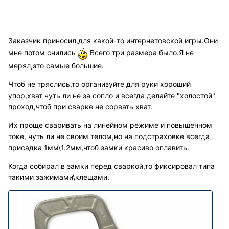
Заказчик приносил,для какой-то интернетовской игры.Они
мне потом снились
Всего три размера было.Я не
мерял,это самые большие.
Чтоб не тряслись,то организуйте для руки хороший
упор,хват чуть ли не за сопло и всегда делайте "холостой"
проход,чтоб при сварке не сорвать хват.
Их проще сваривать на линейном режиме и повышенном
токе, чуть ли не своим телом,но на подстраховке всегда
присадка 1мм\1.2мм,чтоб замки красиво оплавить.
Когда собирал в замки перед сваркой,то фиксировал типа
такими зажимами\клещами.