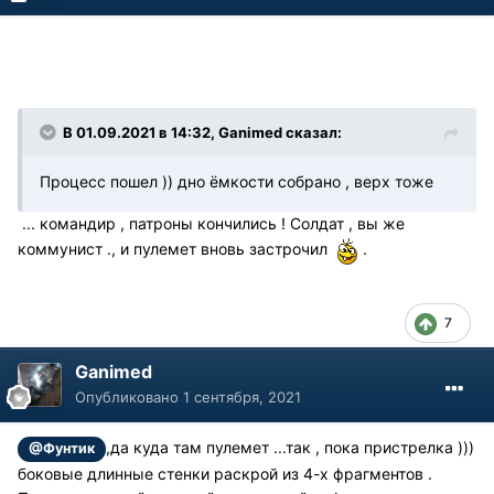
В 01.09.2021 в 14:32, Ganimed сказал:
Процесс пошел )) дно ёмкости собрано , верх тоже
... командир , патроны кончились ! Солдат , вы же
коммунист ., и пулемет вновь застрочил
.
7
Ganimed
Опубликовано
1 сентября, 2021
,да куда там пулемет ...так , пока пристрелка )))
@Фунтик
боковые длинные стенки раскрой из 4-х фрагментов .