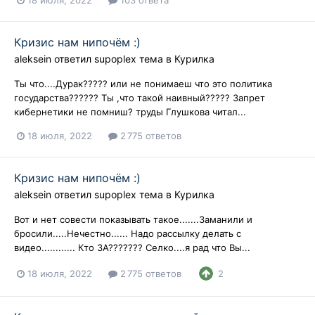
Кризис нам нипочём :)
aleksein
ответил
supoplex
тема в
Курилка
Ты что....Дурак????? или не понимаеш что это политика
государства?????? Ты ,что такой наивный????? Запрет
кибернетики не помниш? труды Глушкова читал...
18 июля, 2022
2 775 ответов
Кризис нам нипочём :)
aleksein
ответил
supoplex
тема в
Курилка
Вот и нет совести показывать такое.......Заманили и
бросили.....Нечестно...... Надо рассылку делать с
видео............ Кто ЗА??????? Селко....я рад что Вы...
18 июля, 2022
2 775 ответов
2