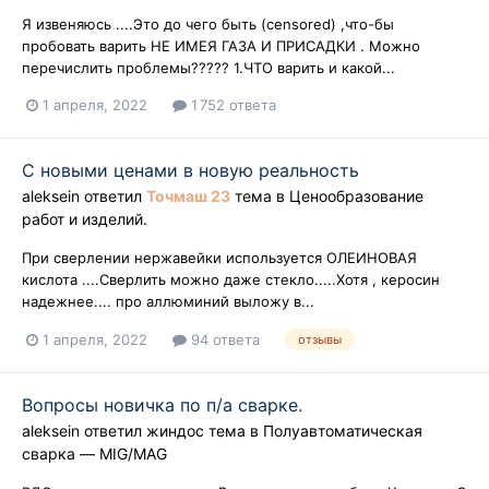
Я извеняюсь ....Это до чего быть (censored) ,что-бы
пробовать варить НЕ ИМЕЯ ГАЗА И ПРИСАДКИ . Можно
перечислить проблемы????? 1.ЧТО варить и какой...
1 апреля, 2022
1 752 ответа
С новыми ценами в новую реальность
aleksein
ответил
Точмаш 23
тема в
Ценообразование
работ и изделий.
При сверлении нержавейки используется ОЛЕИНОВАЯ
кислота ....Сверлить можно даже стекло.....Хотя , керосин
надежнее.... про аллюминий выложу в...
1 апреля, 2022
94 ответа
отзывы
Вопросы новичка по п/а сварке.
aleksein
ответил
жиндос
тема в
Полуавтоматическая
сварка — MIG/MAG