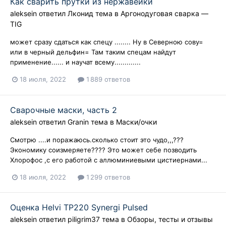
Как сварить прутки из нержавейки
aleksein
ответил
Лконид
тема в
Аргонодуговая сварка —
TIG
может сразу сдаться как спецу ........ Ну в Северною сову=
или в черный дельфин= Там таким спецам найдут
применение...... и научат всему.............
18 июля, 2022
1 889 ответов
Сварочные маски, часть 2
aleksein
ответил
Granin
тема в
Маски/очки
Смотрю ....и поражаюсь.сколько стоит это чудо,,,???
Экономику соизмеряете???? Это может себе позводить
Хлорофос ,с его работой с аллюминиевыми цистиернами...
18 июля, 2022
1 299 ответов
Оценка Helvi TP220 Synergi Pulsed
aleksein
ответил
piligrim37
тема в
Обзоры, тесты и отзывы