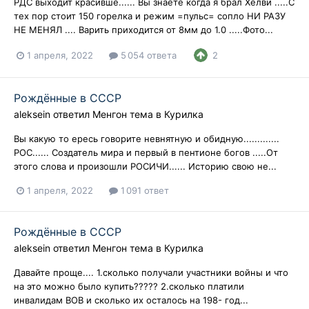
РДС выходит красивше...... Вы знаете когда я брал Хелви .....С
тех пор стоит 150 горелка и режим =пульс= сопло НИ РАЗУ
НЕ МЕНЯЛ .... Варить приходится от 8мм до 1.0 .....Фото...
1 апреля, 2022
5 054 ответа
2
Рождённые в СССР
aleksein
ответил
Менгон
тема в
Курилка
Вы какую то ересь говорите невнятную и обидную.............
РОС...... Создатель мира и первый в пентионе богов .....От
этого слова и произошли РОСИЧИ...... Историю свою не...
1 апреля, 2022
1 091 ответ
Рождённые в СССР
aleksein
ответил
Менгон
тема в
Курилка
Давайте проще.... 1.сколько получали участники войны и что
на это можно было купить????? 2.сколько платили
инвалидам ВОВ и сколько их осталось на 198- год...