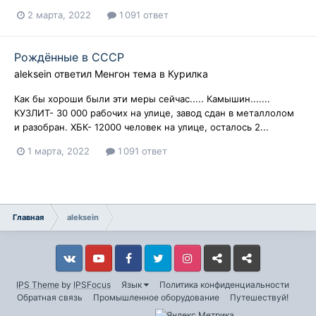
2 марта, 2022
1 091 ответ
Рождённые в СССР
aleksein
ответил
Менгон
тема в
Курилка
Как бы хороши были эти меры сейчас..... Камышин.......
КУЗЛИТ- 30 000 рабочих на улице, завод сдан в металлолом
и разобран. ХБК- 12000 человек на улице, осталось 2...
1 марта, 2022
1 091 ответ
Главная
aleksein
Vkontakte
YouTube
Facebook
Twitter
Instagram
Livejournal
Odnoklassniki
IPS Theme
by
IPSFocus
Язык
Политика конфиденциальности
Обратная связь
Промышленное оборудование
Путешествуй!