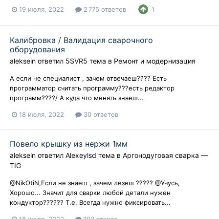
19 июля, 2022
2 775 ответов
1
Калибровка / Валидация сварочного
оборудования
aleksein
ответил
5SVR5
тема в
Ремонт и модернизация
А если не специалист , зачем отвечаеш???? Есть
программатор считать программу???есть редактор
программ????/ А куда что менять знаеш...
18 июля, 2022
30 ответов
Повело крышку из нержи 1мм
aleksein
ответил
Alexeylsd
тема в
Аргонодуговая сварка —
TIG
@NikOtiN,Если не знаеш , зачем лезеш ????? @Учусь,
Хорошо... Значит для сварки любой детали нужен
кондуктор?????? Т.е. Всегда нужно фиксировать...
18 июля, 2022
103 ответа