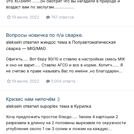
Это ХОЗЯИН .......он смотрит что вы нагадили в природе и
воздаст вам по заслугам.................
19 июля, 2022
747 ответов
Вопросы новичка по п/а сварке.
aleksein
ответил
жиндос
тема в
Полуавтоматическая
сварка — MIG/MAG
Офигеть..... Вот беру 90/10 и ставлю в настройках смесь MIX
и оно не варит..... Ставлю АГСО и все в норме. Копитч...... Я
не считаю в праве называть Вас по имени ,но благодарен...
19 июля, 2022
5 054 ответа
Кризис нам нипочём :)
aleksein
ответил
supoplex
тема в
Курилка
Хочу предложить простое блюдо..... 1моем 4 картошки 2
разрезаем в длинну на 2 половины вырезаем по окружности
углубление около 1 см 3 солим и ложим на каждую...