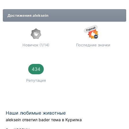
Достижения aleksein
Редкий
Новичок (1/14)
Последние значки
434
Репутация
Наши любимые животные
aleksein
ответил
bader
тема в
Курилка