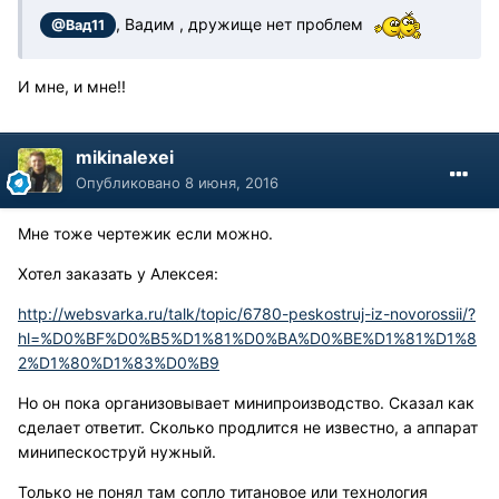
, Вадим , дружище нет проблем
@Вад11
И мне, и мне!!
mikinalexei
Опубликовано
8 июня, 2016
Мне тоже чертежик если можно.
Хотел заказать у Алексея:
http://websvarka.ru/talk/topic/6780-peskostruj-iz-novorossii/?
hl=%D0%BF%D0%B5%D1%81%D0%BA%D0%BE%D1%81%D1%8
2%D1%80%D1%83%D0%B9
Но он пока организовывает минипроизводство. Сказал как
сделает ответит. Сколько продлится не известно, а аппарат
минипескоструй нужный.
Только не понял там сопло титановое или технология