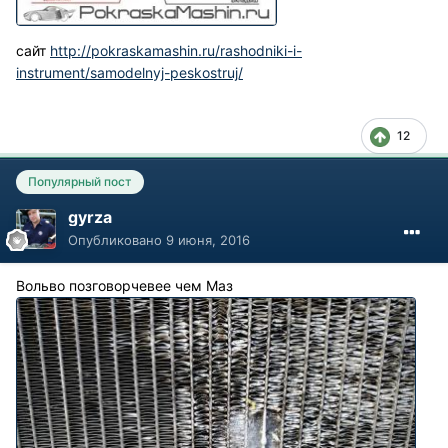
сайт
http://pokraskamashin.ru/rashodniki-i-
instrument/samodelnyj-peskostruj/
12
Популярный пост
gyrza
Опубликовано
9 июня, 2016
Вольво позговорчевее чем Маз