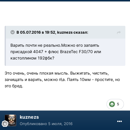
В 05.07.2016 в 19:52, kuznezs сказал:
Варить почти не реально.Можно его запаять
присадкой 4047 + флюс BrazeTec F30/70 или
кастоллином 192фбк?
Это очень, очень плохая мысль. Выжигать, чистить,
зачищать и варить, можно п\а. Паять 10мм - простите, но
это бред.
5
kuznezs
Опубликовано
5 июля, 2016