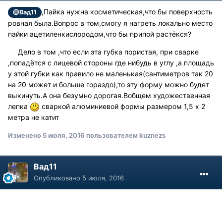
,Пайка нужна косметическая,что бы поверхность
@Вад11
ровная была.Вопрос в том,смогу я нагреть локально место
пайки ацетиленкислородом,что бы припой растёкся?
Дело в том ,что если эта губка пористая, при сварке
,попадётся с лицевой стороны где нибудь в углу ,а площадь
у этой губки как правило не маленькая(сантиметров так 20
на 20 может и больше гораздо),то эту форму можно будет
выкинуть.А она безумно дорогая.Вобщем художественная
лепка
сваркой алюминиевой формы размером 1,5 х 2
метра не катит
Изменено
5 июля, 2016
пользователем kuznezs
Вад11
Опубликовано
5 июля, 2016