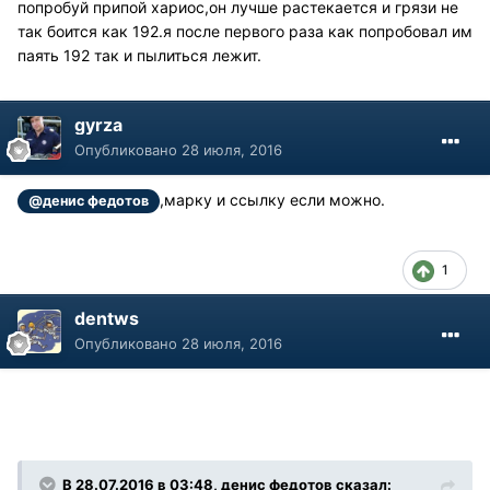
попробуй припой хариос,он лучше растекается и грязи не
так боится как 192.я после первого раза как попробовал им
паять 192 так и пылиться лежит.
gyrza
Опубликовано
28 июля, 2016
,марку и ссылку если можно.
@денис федотов
1
dentws
Опубликовано
28 июля, 2016
В 28.07.2016 в 03:48, денис федотов сказал: