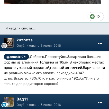
10
4 недели спустя...
kuznezs
Опубликовано
5 июля, 2016
,Доброго.Посоветуйте.Завариваю большие
@anmaik1971
формы из алюминия.Толщина от 10мм.В некоторых местах
просто ужасный пористый,грязный алюминий.Варить почти
не реально.Можно его запаять присадкой 4047 +
флюс
BrazeTec F30/70 или кастоллином 192фбк?Или это
только для радиаторов хорошо?
Вад11
Опубликовано
5 июля, 2016