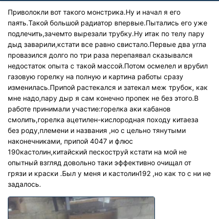
Приволокли вот такого монстрика.Ну и начал я его
паять.Такой большой радиатор впервые.Пытались его уже
подлечить,зачемто вырезали трубку.Ну итак по телу пару
дыд заварили,кстати все равно свистало.Первые два угла
провазился долго по три раза перепаявал сказывался
недостаток опыта с такой массой.Потом осмелел и врубил
газовую горелку на полную и картина работы сразу
изменилась.Припой растекался и затекал меж трубок, как
мне надо,пару дыр я сам конечно пропек не без этого.В
работе принимали участие:горелка аки кабанов
смолить,горелка ацетилен-кислородная походу китаеза
без роду,племени и названия ,но с цельно тянутыми
наконечниками, припой 4047 и флюс
190кастолин,китайский пескоструй кстати на мой не
опытный взгляд довольно таки эффективно очищал от
грязи и краски .Был у меня и кастолин192 ,но как то с ни не
задалось.