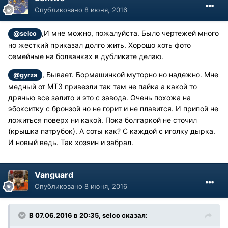
Опубликовано
8 июня, 2016
,И мне можно, пожалуйста. Было чертежей много
@selco
но жесткий приказал долго жить. Хорошо хоть фото
семейные на болванках в дубликате делаю.
, Бывает. Бормашинкой муторно но надежно. Мне
@gyrza
медный от МТЗ привезли так там не пайка а какой то
дрянью все залито и это с завода. Очень похожа на
эбокситку с бронзой но не горит и не плавится. И припой не
ложиться поверх ни какой. Пока болгаркой не сточил
(крышка патрубок). А соты как? С каждой с иголку дырка.
И новый ведь. Так хозяин и забрал.
Vanguard
Опубликовано
8 июня, 2016
В 07.06.2016 в 20:35, selco сказал: