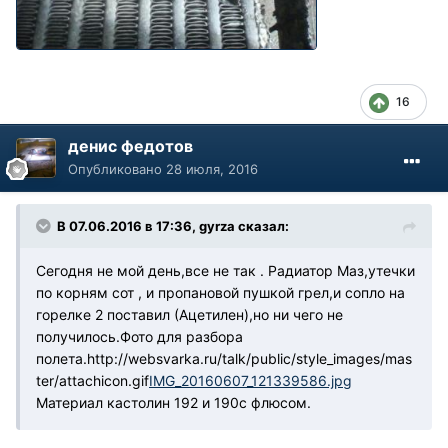
16
денис федотов
Опубликовано
28 июля, 2016
В 07.06.2016 в 17:36, gyrza сказал:
Сегодня не мой день,все не так . Радиатор Маз,утечки
по корням сот , и пропановой пушкой грел,и сопло на
горелке 2 поставил (Ацетилен),но ни чего не
получилось.Фото для разбора
полета.
http://websvarka.ru/talk/public/style_images/mas
ter/attachicon.gif
IMG_20160607_121339586.jpg
Материал кастолин 192 и 190с флюсом.