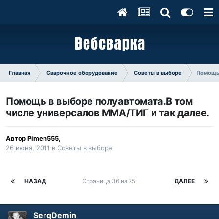
Главная
Сварочное оборудование
Советы в выборе
Помощь 
Помощь в выборе полуавтомата.В том
числе универсалов ММА/ТИГ и так далее.
Автор
Pimen555
,
26 июня, 2011
в
Советы в выборе
НАЗАД
Страница 36 из 75
ДАЛЕЕ
SergDemin