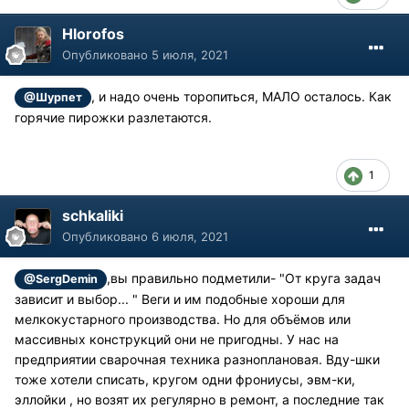
Hlorofos
Опубликовано
5 июля, 2021
, и надо очень торопиться, МАЛО осталось. Как
@Шурпет
горячие пирожки разлетаются.
1
schkaliki
Опубликовано
6 июля, 2021
,вы правильно подметили- "От круга задач
@SergDemin
зависит и выбор... " Веги и им подобные хороши для
мелкокустарного производства. Но для объëмов или
массивных конструкций они не пригодны. У нас на
предприятии сварочная техника разноплановая. Вду-шки
тоже хотели списать, кругом одни фрониусы, эвм-ки,
эллойки , но возят их регулярно в ремонт, а последние так