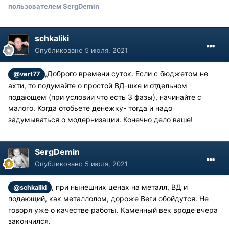
пользователем SergDemin
schkaliki
Опубликовано
5 июля, 2021
,Доброго времени суток. Если с бюджетом не
@vert77
ахти, то подумайте о простой ВД-шке и отдельном
подающем (при условии что есть 3 фазы), начинайте с
малого. Когда отобьете денежку- тогда и надо
задумываться о модернизации. Конечно дело ваше!
SergDemin
Опубликовано
5 июля, 2021
, при нынешних ценах на металл, ВД и
@schkaliki
подающий, как металлолом, дороже Веги обойдутся. Не
говоря уже о качестве работы. Каменный век вроде вчера
закончился.