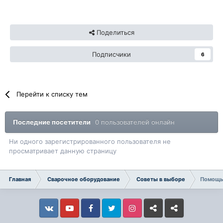
Поделиться
Подписчики
6
Перейти к списку тем
Последние посетители
0 пользователей онлайн
Ни одного зарегистрированного пользователя не
просматривает данную страницу
Главная
Сварочное оборудование
Советы в выборе
Помощь 
Vkontakte
YouTube
Facebook
Twitter
Instagram
Livejournal
Odnoklassniki