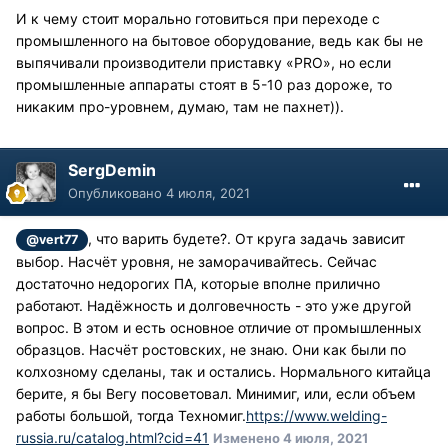
И к чему стоит морально готовиться при переходе с
промышленного на бытовое оборудование, ведь как бы не
выпячивали производители приставку «PRO», но если
промышленные аппараты стоят в 5-10 раз дороже, то
никаким про-уровнем, думаю, там не пахнет)).
SergDemin
Опубликовано
4 июля, 2021
, что варить будете?. От круга задачь зависит
@vert77
выбор. Насчёт уровня, не заморачивайтесь. Сейчас
достаточно недорогих ПА, которые вполне прилично
работают. Надёжность и долговечность - это уже другой
вопрос. В этом и есть основное отличие от промышленных
образцов. Насчёт ростовских, не знаю. Они как были по
колхозному сделаны, так и остались. Нормального китайца
берите, я бы Вегу посоветовал. Минимиг, или, если объем
работы большой, тогда Техномиг.
https://www.welding-
russia.ru/catalog.html?cid=41
Изменено
4 июля, 2021