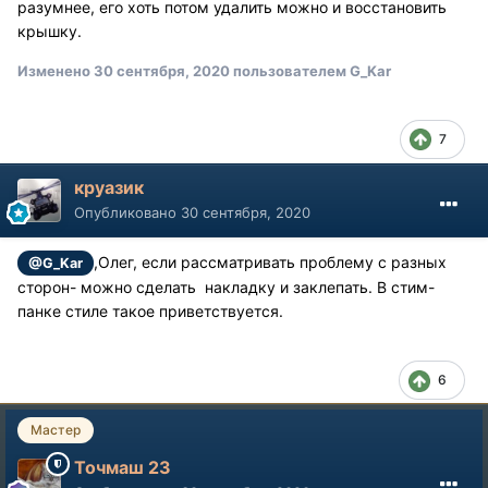
разумнее, его хоть потом удалить можно и восстановить
крышку.
Изменено
30 сентября, 2020
пользователем G_Kar
7
круазик
Опубликовано
30 сентября, 2020
,Олег, если рассматривать проблему с разных
@G_Kar
сторон- можно сделать накладку и заклепать. В стим-
панке стиле такое приветствуется.
6
Мастер
Точмаш 23