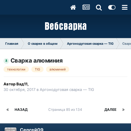
Главная
О сварке в общем
Аргонодуговая сварка — TIG
Свар
Сварка алюминия
технологии
TIG
алюминий
Автор
Вад11
,
30 октября, 2017
в
Аргонодуговая сварка — TIG
НАЗАД
Страница 85 из 134
ДАЛЕЕ
Сергей09