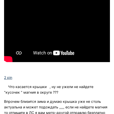
2 pin
Что касается крышки , ну не ужели не найдете
"кусочек " магния в округе ???
Впрочем близится зима и думаю крышка уже не столь
актуальна и может подождать ,,,,, если не найдете магния
то отпишите в ЛС я вам метр-другой отправлю безплатно