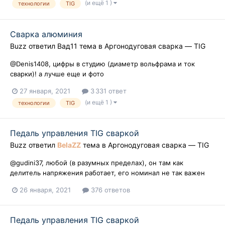
(и ещё 1 )
технологии
TIG
Сварка алюминия
Buzz
ответил
Вад11
тема в
Аргонодуговая сварка — TIG
@Denis1408, цифры в студию (диаметр вольфрама и ток
сварки)! а лучше еще и фото
27 января, 2021
3 331 ответ
(и ещё 1 )
технологии
TIG
Педаль управления TIG сваркой
Buzz
ответил
BelaZZ
тема в
Аргонодуговая сварка — TIG
@gudini37, любой (в разумных пределах), он там как
делитель напряжения работает, его номинал не так важен
26 января, 2021
376 ответов
Педаль управления TIG сваркой