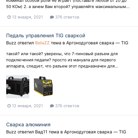
номинал особой роли не играет (поставьте любой от 20 до
50 КОм) 2. а зачем Вам второй? управляйте максимальным...
13 января, 2021
376 ответов
Педаль управления TIG сваркой
Buzz
ответил
BelaZZ
тема в
Аргонодуговая сварка — TIG
такой? или такой? уверены, что 7-пиновый разъем для
подключения педали? просто из мануала для первого
аппарата, следует, что разъем этот предназначен для...
12 января, 2021
376 ответов
Сварка алюминия
Buzz
ответил
Вад11
тема в
Аргонодуговая сварка — TIG