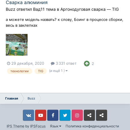
Сварка алюминия
Buzz
ответил
Вад11
тема в
Аргонодуговая сварка — TIG
а можете модель назвать? к слову, Боинг в процессе сборки,
весь в заклепках
29 декабря, 2020
3 331 ответ
2
(и ещё 1 )
технологии
TIG
Главная
Buzz
Vkontakte
YouTube
Facebook
Twitter
Instagram
Livejournal
Odnoklassniki
IPS Theme
by
IPSFocus
Язык
Политика конфиденциальности