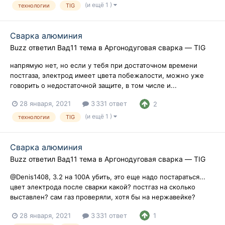
(и ещё 1 )
технологии
TIG
Сварка алюминия
Buzz
ответил
Вад11
тема в
Аргонодуговая сварка — TIG
напрямую нет, но если у тебя при достаточном времени
постгаза, электрод имеет цвета побежалости, можно уже
говорить о недостаточной защите, в том числе и...
28 января, 2021
3 331 ответ
2
(и ещё 1 )
технологии
TIG
Сварка алюминия
Buzz
ответил
Вад11
тема в
Аргонодуговая сварка — TIG
@Denis1408, 3.2 на 100А убить, это еще надо постараться...
цвет электрода после сварки какой? постгаз на сколько
выставлен? сам газ проверяли, хотя бы на нержавейке?
28 января, 2021
3 331 ответ
1