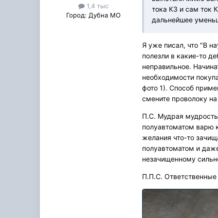
1,4 тыс
тока КЗ и сам ток 
Город:
Дубна МО
дальнейшее уменьш
Я уже писал, что "В н
полезли в какие-то де
неправильное. Начинат
необходимости покупа
фото 1). Способ приме
смените проволоку на 
П.С. Мудрая мудрость
полуавтоматом варю к
желания что-то зачища
полуавтоматом и даже 
незачищенному сильно
П.П.С. Ответственные