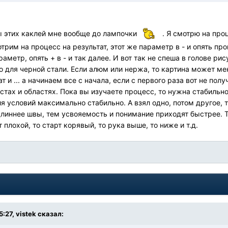
ы этих каклей мне вообще до лампочки
. Я смотрю на про
отрим на процесс на результат, этот же параметр в - и опять п
раметр, опять + в - и так далее. И вот так не спеша в голове ри
ко для черной стали. Если алюм или нержа, то картина может мен
ат и ... а начинаем все с начала, если с первого раза вот не пол
стах и областях. Пока вы изучаете процесс, то нужна стабильно
 условий максимально стабильно. А взял одно, потом другое, тр
длиннее швы, тем усвояемость и понимание приходят быстрее. Т.
т плохой, то старт корявый, то рука выше, то ниже и т.д.
5:27,
vistek
сказал: