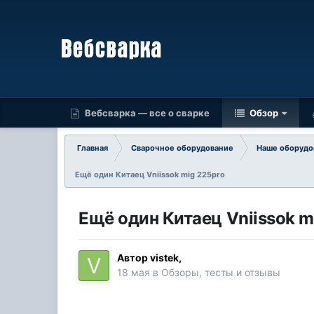
Вебсварка — все о сварке
Обзор
Главная
Сварочное оборудование
Наше оборудо
Ещё один Китаец Vniissok mig 225pro
Ещё один Китаец Vniissok m
Автор
vistek
,
18 мая
в
Обзоры, тесты и отзывы