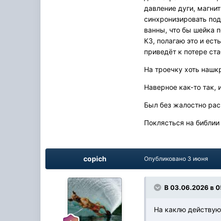
давление дуги, магнит
синхронизировать под
ванны, что бы шейка 
КЗ, полагаю это и ест
приведёт к потере ст
На троечку хоть нашк
Наверное как-то так, 
Был без жалостно расп
Поклясться на библии 
copich
Опубликовано
3 июня
В 03.06.2026 в 0
На каклю действую