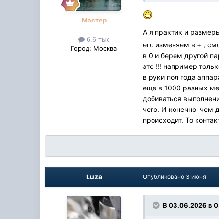
Мастер
А я практик и размер
6,6 тыс
его изменяем в + , см
Город:
Москва
в 0 и берем другой па
это !!! например толь
в руки пол года аппар
еще в 1000 разных ме
добиваться выполнения
чего. И конечно, чем 
происходит. То контак
Luza
Опубликовано
3 июня
В 03.06.2026 в 0