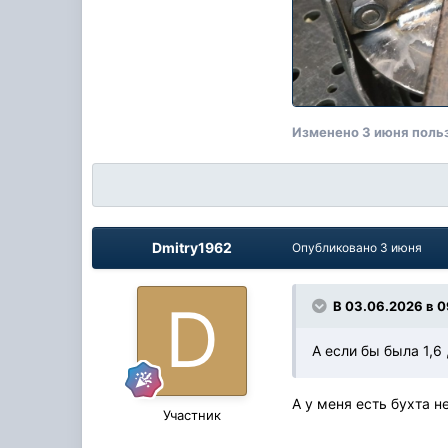
Изменено
3 июня
поль
Dmitry1962
Опубликовано
3 июня
В 03.06.2026 в 0
А если бы была 1,6
А у меня есть бухта 
Участник