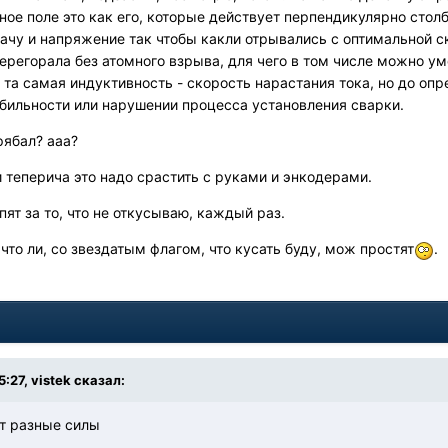
ное поле это как его, которые действует перпендикулярно столбу
ачу и напряжение так чтобы какли отрывались с оптимальной 
перегорала без атомного взрыва, для чего в том числе можно у
ь та самая индуктивность - скорость нарастания тока, но до о
абильности или нарушении процесса установления сварки.
рябал? ааа?
и теперича это надо срастить с руками и энкодерами.
ят за то, что не откусываю, каждый раз.
что ли, со звездатым флагом, что кусать буду, мож простят
.
5:27,
vistek
сказал:
т разные силы