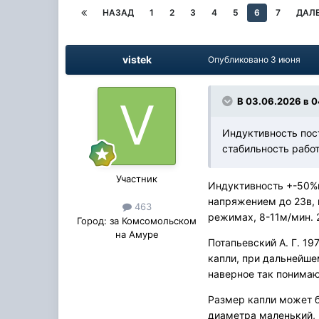
НАЗАД
1
2
3
4
5
6
7
ДАЛ
vistek
Опубликовано
3 июня
В 03.06.2026 в 0
Индуктивность пост
стабильность рабо
Участник
Индуктивность +-50%по
напряжением до 23в, 
463
режимах, 8-11м/мин. 2
Город:
за Комсомольском
на Амуре
Потапьевский А. Г. 19
капли, при дальнейшем
наверное так понима
Размер капли может б
диаметра маленький, 