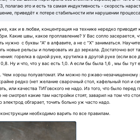
КЗ, полагаю это и есть та самая индуктивность - скорость нарас
ение, приведёт к потере стабильности или нарушении процесса
ауке, как и в любви, концентрация на технике нередко приводит 
бри. Какие швы, какое проплавление? У Вас сопло засерается, ч
ь нужно с буквы "А" в алфавите, а не с "Х" заниматься. Научите
ть новые рельсы и полировать их до зеркала. Достаточно вот т
нения: горелка в одной руке, крутилка в другой руке (если все
0,8. Ну и что, что у вас есть 1,0. А если бы была 1,6 , мы бы ту
. Чем хорош полуавтомат. Им можно по ржаво-незачищенному зав
райне редко (нет желание сварочный стол, кафельный пол и себ
ть, или качества ТИГовского не надо. Из того, что было перед г
не смотрел какие там настройки стоят, заварил на том что стоя
 электрод обгарает, точить больно уж часто надо.
 конструкции необходимо варить по все правилам.