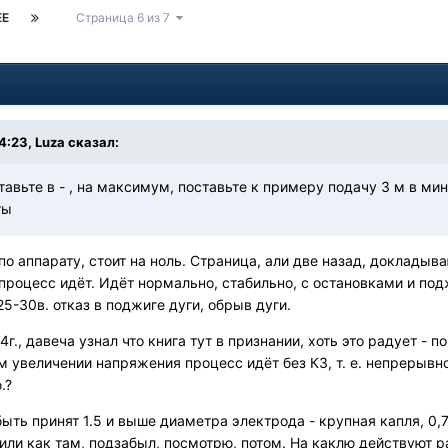
ЕЕ
Страница 6 из 7
4:23,
Luza
сказал:
авьте в - , на максимум, поставьте к примеру подачу 3 м в мин
ты
 аппарату, стоит на ноль. Страница, али две назад, докладываю
процесс идёт. Идёт нормально, стабильно, с остановками и под
5-30в. отказ в поджиге дуги, обрыв дуги.
74г., давеча узнал что книга тут в признании, хоть это радует 
 увеличении напряжения процесс идёт без КЗ, т. е. непрерывно г
ю.?
ыть принят 1.5 и выше диаметра электрода - крупная капля, 0,7
или как там, подзабыл, посмотрю, потом. На каклю действуют р