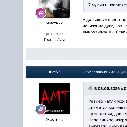
7 м/мин и напряжен
А дальше уже идёт пр
Участник
ионизации дуги, как н
выкрутитите в -. Стаб
1,3 тыс
Город:
Луза
hvr63
Опубликовано
3 июня
(из
В 03.06.2026 в 0
Размер капли может
диаметра маленький
притяжения, давлен
Участник
Надо синхронизиро
вылетали мимо ван