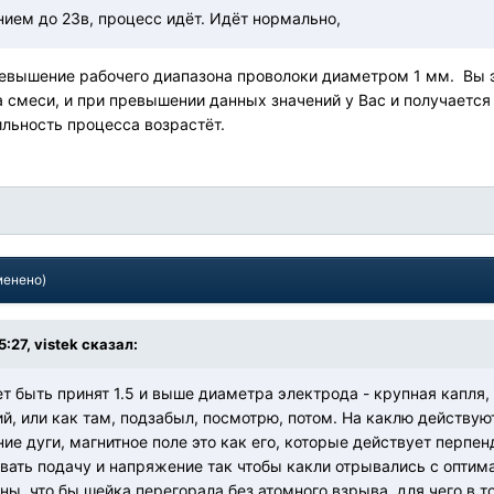
ием до 23в, процесс идёт. Идёт нормально,
евышение рабочего диапазона проволоки диаметром 1 мм. Вы эт
а смеси, и при превышении данных значений у Вас и получается 
ильность процесса возрастёт.
менено)
5:27,
vistek
сказал:
 быть принят 1.5 и выше диаметра электрода - крупная капля, 
, или как там, подзабыл, посмотрю, потом. На каклю действую
ие дуги, магнитное поле это как его, которые действует перпенд
вать подачу и напряжение так чтобы какли отрывались с оптим
ны, что бы шейка перегорала без атомного взрыва, для чего в