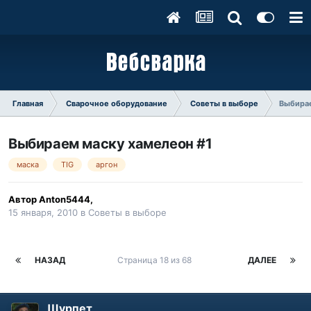
Главная
Сварочное оборудование
Советы в выборе
Выбирае
Выбираем маску хамелеон #1
маска
TIG
аргон
Автор
Anton5444
,
15 января, 2010
в
Советы в выборе
НАЗАД
Страница 18 из 68
ДАЛЕЕ
Шурпет