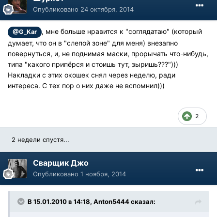
Опубликовано
24 октября, 2014
, мне больше нравится к "соглядатаю" (который
@G_Kar
думает, что он в "слепой зоне" для меня) внезапно
повернуться, и, не поднимая маски, прорычать что-нибудь,
типа "какого припёрся и стоишь тут, зыришь???")))
Накладки с этих окошек снял через неделю, ради
интереса. С тех пор о них даже не вспомнил)))
2
2 недели спустя...
Cварщик Джо
Опубликовано
1 ноября, 2014
В 15.01.2010 в 14:18, Anton5444 сказал: