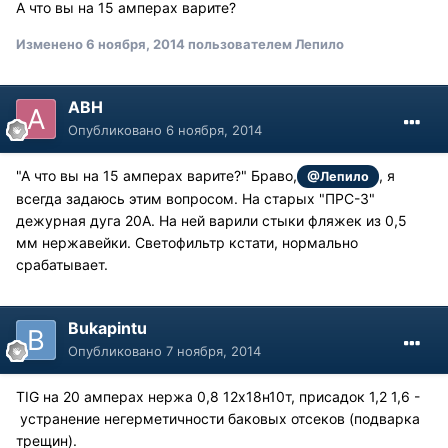
А что вы на 15 амперах варите?
Изменено
6 ноября, 2014
пользователем Лепило
АВН
Опубликовано
6 ноября, 2014
"А что вы на 15 амперах варите?" Браво,
, я
@Лепило
всегда задаюсь этим вопросом. На старых "ПРС-3"
дежурная дуга 20А. На ней варили стыки фляжек из 0,5
мм нержавейки. Светофильтр кстати, нормально
срабатывает.
Bukapintu
Опубликовано
7 ноября, 2014
TIG на 20 амперах нержа 0,8 12х18н10т, присадок 1,2 1,6 -
устранение негерметичности баковых отсеков (подварка
трещин).