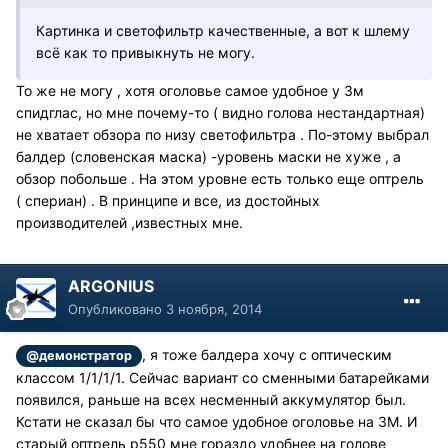
Картинка и светофильтр качественные, а вот к шлему
всё как то привыкнуть не могу.
То же не могу , хотя оголовье самое удобное у 3м
спидглас, но мне почему-то ( видно голова нестандартная)
не хватает обзора по низу светофильтра . По-этому выбрал
балдер (словенская маска) -уровень маски не хуже , а
обзор побольше . На этом уровне есть только еще оптрель
( спериан) . В принципе и все, из достойных
производителей ,известных мне.
ARGONIUS
Опубликовано
3 ноября, 2014
, я тоже балдера хочу с оптическим
@демонстратор
классом 1/1/1/1. Сейчас вариант со сменными батарейками
появился, раньше на всех несменный аккумулятор был.
Кстати не сказал бы что самое удобное оголовье на 3М. И
старый оптрель р550 мне гораздо удобнее на голове