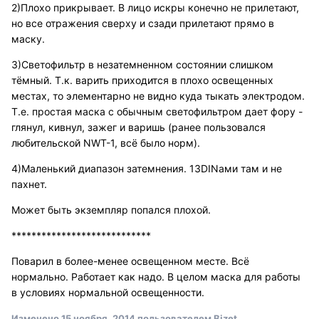
2)Плохо прикрывает. В лицо искры конечно не прилетают,
но все отражения сверху и сзади прилетают прямо в
маску.
3)Светофильтр в незатемненном состоянии слишком
тёмный. Т.к. варить приходится в плохо освещенных
местах, то элементарно не видно куда тыкать электродом.
Т.е. простая маска с обычным светофильтром дает фору -
глянул, кивнул, зажег и варишь (ранее пользовался
любительской NWT-1, всё было норм).
4)Маленький диапазон затемнения. 13DINами там и не
пахнет.
Может быть экземпляр попался плохой.
****************************
Поварил в более-менее освещенном месте. Всё
нормально. Работает как надо. В целом маска для работы
в условиях нормальной освещенности.
Изменено
15 ноября, 2014
пользователем Bizet