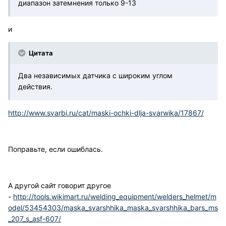
диапазон затемнения только 9-13
и
Цитата
Два независимых датчика с широким углом
действия.
http://www.svarbi.ru/cat/maski-ochki-dlja-svarwika/17867/
Поправьте, если ошиблась.
А другой сайт говорит другое
-
http://tools.wikimart.ru/welding_equipment/welders_helmet/m
odel/53454303/maska_svarshhika_maska_svarshhika_bars_ms
_207_s_asf-607/