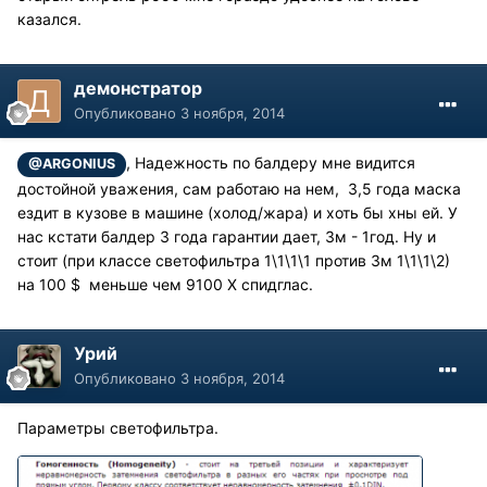
казался.
демонстратор
Опубликовано
3 ноября, 2014
, Надежность по балдеру мне видится
@ARGONIUS
достойной уважения, сам работаю на нем, 3,5 года маска
ездит в кузове в машине (холод/жара) и хоть бы хны ей. У
нас кстати балдер 3 года гарантии дает, 3м - 1год. Ну и
стоит (при классе светофильтра 1\1\1\1 против 3м 1\1\1\2)
на 100 $ меньше чем 9100 Х спидглас.
Урий
Опубликовано
3 ноября, 2014
Параметры светофильтра.