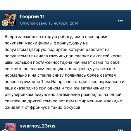
Георгий 11
Опубликовано
13 ноября, 2014
Вчера заезжал на старую работу,там в свое время
покупали маски фирмы фрониус,одну на
полуавтомат,вторую под аргон.Которая работает на
полуавтомате начала глючить,при сварке емкостей,когда
швы большой протяженности,она начинает сама по себе
светлеть,по словам сварщика-от нагрева,чуть остынет-
нормально и на стекле снизу появилась более светлая
полоса примерно 1 см.На аргоне которая-все нормально и
еще сказали,что при одном и том же затемнении по
регулировкам,визуально затемнение разное,т.е. на одной
светлее,на другой темнее,вот вам и фирменные маски,не
ожидал я от фрониуса таких фокусов.
swarnoy_23rus