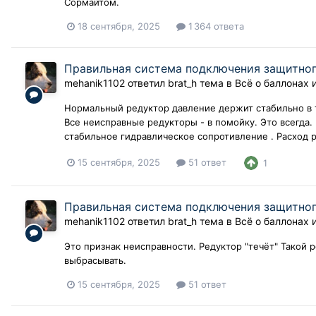
Сормайтом.
18 сентября, 2025
1 364 ответа
Правильная система подключения защитного
mehanik1102
ответил
brat_h
тема в
Всё о баллонах 
Нормальный редуктор давление держит стабильно в т
Все неисправные редукторы - в помойку. Это всегда.
стабильное гидравлическое сопротивление . Расход 
15 сентября, 2025
51 ответ
1
Правильная система подключения защитного
mehanik1102
ответил
brat_h
тема в
Всё о баллонах 
Это признак неисправности. Редуктор "течёт" Такой 
выбрасывать.
15 сентября, 2025
51 ответ