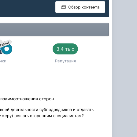
Обзор контента
й
Редкий
3,4 тыс
чки
Репутация
, взаимоотношения сторон
своей деятельности субподрядчиков и отдавать
римеру) решать сторонним специалистам?