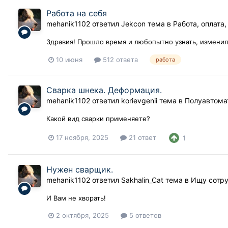
Работа на себя
mehanik1102
ответил
Jekcon
тема в
Работа, оплата
Здравия! Прошло время и любопытно узнать, изменил
10 июня
512 ответа
работа
Сварка шнека. Деформация.
mehanik1102
ответил
korievgenii
тема в
Полуавтома
Какой вид сварки применяете?
17 ноября, 2025
21 ответ
1
Нужен сварщик.
mehanik1102
ответил
Sakhalin_Cat
тема в
Ищу сотр
И Вам не хворать!
2 октября, 2025
5 ответов