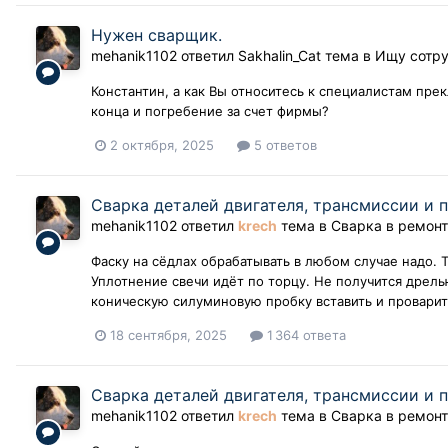
Нужен сварщик.
mehanik1102
ответил
Sakhalin_Cat
тема в
Ищу сотр
Константин, а как Вы относитесь к специалистам прек
конца и погребение за счет фирмы?
2 октября, 2025
5 ответов
Сварка деталей двигателя, трансмиссии и 
mehanik1102
ответил
krech
тема в
Сварка в ремонт
Фаску на сёдлах обрабатывать в любом случае надо. 
Уплотнение свечи идёт по торцу. Не получится дрель
коническую силуминовую пробку вставить и проварить 
18 сентября, 2025
1 364 ответа
Сварка деталей двигателя, трансмиссии и 
mehanik1102
ответил
krech
тема в
Сварка в ремонт