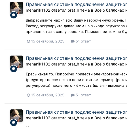
Правильная система подключения защитного
mehanik1102
ответил
brat_h
тема в
Всё о баллонах 
Выбрасывайте нафиг всю Вашу навороченную хрень. 
Расход регулируйте давлением на выходе редуктора 
прислоняется к соплу горелки. Пшиков при том не бу
15 сентября, 2025
51 ответ
Правильная система подключения защитного
mehanik1102
ответил
brat_h
тема в
Всё о баллонах 
Ересь какая то. Попробую привести электротехническ
(редуктор) после него в цепи стоит амперметр (рот
регулировки) после него - ёмкость (шланг) выключател
15 сентября, 2025
51 ответ
Правильная система подключения защитного
mehanik1102
ответил
brat_h
тема в
Всё о баллонах 