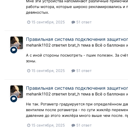
Мне эти устройства напоминают различные примочки
работы мотора, которые широко рекламировались и п
девяностых.
15 сентября, 2025
51 ответ
Правильная система подключения защитного
mehanik1102
ответил
brat_h
тема в
Всё о баллонах 
А с иной стороны посмотреть - пшик полезен. За счё
зоны.
15 сентября, 2025
51 ответ
Правильная система подключения защитного
mehanik1102
ответил
brat_h
тема в
Всё о баллонах 
Не так. Ротаметр градуируется при определённом дав
вентилем после ротаметра - по сути жиклёр перемен
давление до этого жиклёра много выше чем после. пр
15 сентября, 2025
51 ответ