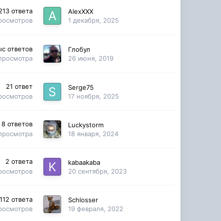
213
ответа
AlexXXX
росмотров
1 декабря, 2025
ыс
ответов
Глобул
просмотра
26 июня, 2019
21
ответ
Serge75
росмотров
17 ноября, 2025
8
ответов
Luckystorm
просмотра
18 января, 2024
2
ответа
kabaakaba
росмотров
20 сентября, 2023
112
ответа
Schlosser
росмотров
19 февраля, 2022