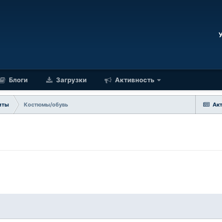
Блоги
Загрузки
Активность
иты
Костюмы/обувь
Ак