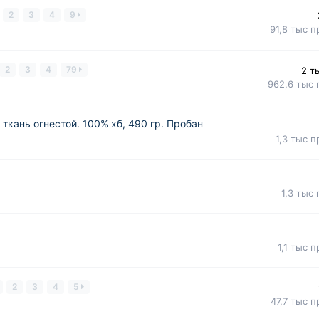
2
3
4
9
91,8 тыс
п
2
3
4
79
2 т
962,6 тыс
ткань огнестой. 100% хб, 490 гр. Пробан
1,3 тыс
п
1,3 тыс
1,1 тыс
п
2
3
4
5
47,7 тыс
п