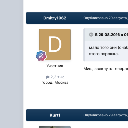
Dmitry1962
Опубликовано
29 августа,
В 29.08.2016 в 06
мало того они (сна
этого порошка.
Участник
Миш, звякнуть генер
2,3 тыс
Город:
Москва
Kurt1
Опубликовано
29 августа,