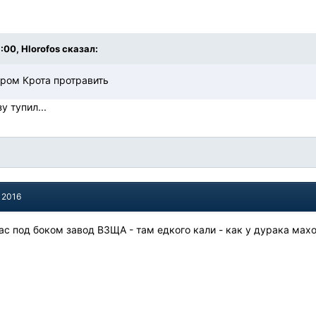
:00, Hlorofos сказал:
ором Крота протравить
у тупил...
 2016
вас под боком завод ВЗЩА - там едкого кали - как у дурака махор