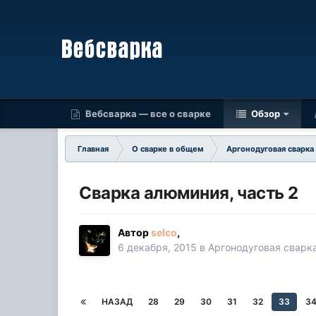
Вебсварка — все о сварке
Обзор
Главная
О сварке в общем
Аргонодуговая сварка
Сварка алюминия, часть 2
Автор
selco
,
6 декабря, 2015
в
Аргонодуговая сварк
НАЗАД
28
29
30
31
32
33
3