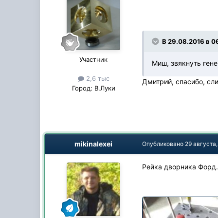
В 29.08.2016 в 0
Участник
Миш, звякнуть ген
2,6 тыс
Дмитрий, спасибо, сл
Город:
В.Луки
mikinalexei
Опубликовано
29 августа,
Рейка дворника Форд