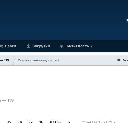
Блоги
Загрузки
Активность
 — TIG
Сварка алюминия, часть 2
Ак
а — TIG
4
35
36
37
38
ДАЛЕЕ
Страница 33 из 79