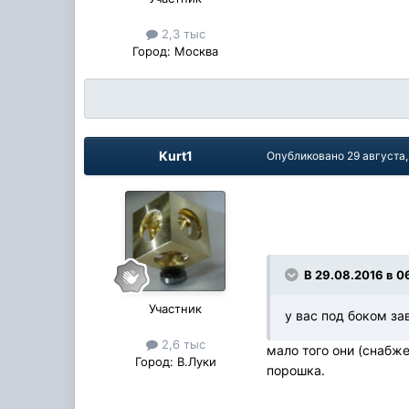
2,3 тыс
Город:
Москва
Kurt1
Опубликовано
29 августа,
В 29.08.2016 в 0
Участник
у вас под боком з
2,6 тыс
мало того они (снабж
Город:
В.Луки
порошка.