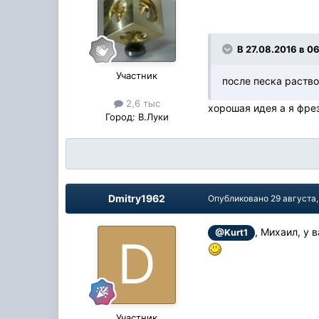
В 27.08.2016 в 06
Участник
после песка раств
2,6 тыс
хорошая идея а я фрез
Город:
В.Луки
Dmitry1962
Опубликовано
29 августа,
, Михаил, у 
@Kurt1
Участник