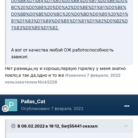
D0%B8%D1%84%D1%80%D0%B8%D0%B7%D0%BE%D0%
BC%20%D0%B8%20%D0%A2%D0%BE%D1%81%D0%BE%
D0%BB%D0%BE%D0%BC%20%D0%BD%D0%B5%20%D1%
81%D1%83%D1%89%D0%B5%D1%81%D1%82%D0%B2%D
1%83%D0%B5%D1%82.
А вот от качества любой ОЖ работоспособность
зависит.
Нет разницы,ну и хорошо,первую горелку у меня знатно
поело,а так да,одно и то же
Изменено
7 февраля, 2022
пользователем Nick5228
Pallas_Cat
Опубликовано
7 февраля, 2022
В 06.02.2022 в 19:12, Serj55441 сказал: