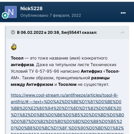
Nick5228
Опубликовано
7 февраля, 2022
В 06.02.2022 в 20:38, Serj55441 сказал:
Тосол
— это тоже название (имя) конкретного
антифриза
. Даже на титульном листе Технических
Условий ТУ 6-57-95-96 написано
Антифриз
«
Тосол
-
АМ». Таким образом, принципиальной
разницы
между Антифризом
и
Тосолом
не существует.
https://www.cool-stream.ru/antifreeze/articles/tosol-ili-
antifriz/#:~:text=%D0%A2%D0%BE%D1%81%D0%BE%D0
%BB%20%E2%80%94%20%D1%8D%D1%82%D0%BE%20
%D1%82%D0%BE%D0%B6%D0%B5%20%D0%BD%D0%B0
%D0%B7%D0%B2%D0%B0%D0%BD%D0%B8%D0%B5%2
0(%D0%B8%D0%BC%D1%8F,%D0%90%D0%BD%D1%82%