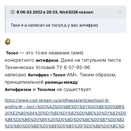
В 06.02.2022 в 20:23, Nick5228 сказал:
Таки я и написал не тосол,а у вас антифриз
— это тоже название (имя)
Тосол
конкретного
. Даже на титульном листе
антифриза
Технических Условий ТУ 6-57-95-96
написано
«
-АМ». Таким образом,
Антифриз
Тосол
принципиальной
разницы между
и
не существует.
Антифризом
Тосолом
https://www.cool-stream.ru/antifreeze/articles/tosol-ili-
antifriz/#:~:text=%D0%A2%D0%BE%D1%81%D0%BE%D0%BB%
20%E2%80%94%20%D1%8D%D1%82%D0%BE%20%D1%82%D0
%BE%D0%B6%D0%B5%20%D0%BD%D0%B0%D0%B7%D0%B2
%D0%B0%D0%BD%D0%B8%D0%B5%20(%D0%B8%D0%BC%D