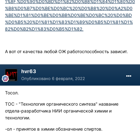
1%8F,%D0%90%D0%BD%D1%82%D0%B8%D1%84%D1%80%D0
%B8%D0%B7%D0%BE%D0%BC%20%D0%B8%20%D0%A2%D0
%BE%D1%81%D0%BE%D0%BB%D0%BE%D0%BC%20%D0%BD
%D0%B5%20%D1%81%D1%83%D1%89%D0%B5%D1%81%D1%
82%D0%B2%D1%83%D0%B5%D1%82.
А вот от качества любой ОЖ работоспособность зависит.
hvr63
Опубликовано
6 февраля, 2022
Тосол.
ТОС - "Технология органического синтеза" название
отдела-разработчика НИИ органической химии и
технологии.
-ол - принятое в химии обозначение спиртов.