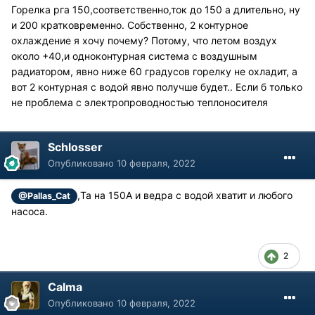
Горелка рга 150,соответственно,ток до 150 а длительно, ну
и 200 кратковременно. Собственно, 2 контурное
охлаждение я хочу почему? Потому, что летом воздух
около +40,и одноконтурная система с воздушным
радиатором, явно ниже 60 градусов горелку не охладит, а
вот 2 контурная с водой явно получше будет.. Если б только
не проблема с электропроводностью теплоносителя
Schlosser
Опубликовано
10 февраля, 2022
,Та на 150А и ведра с водой хватит и любого
@Pallas_Cat
насоса.
2
Calma
Опубликовано
10 февраля, 2022