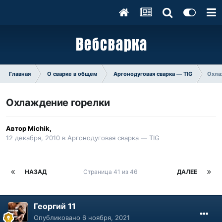
Главная
О сварке в общем
Аргонодуговая сварка — TIG
Охла
Охлаждение горелки
Автор
Michik
,
12 декабря, 2010
в
Аргонодуговая сварка — TIG
НАЗАД
Страница 41 из 46
ДАЛЕЕ
Георгий 11
Опубликовано
6 ноября, 2021