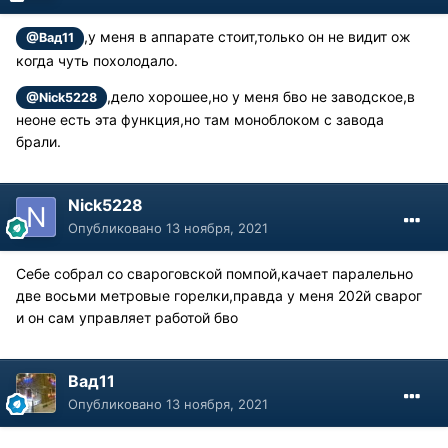
,у меня в аппарате стоит,только он не видит ож
@Вад11
когда чуть похолодало.
,дело хорошее,но у меня бво не заводское,в
@Nick5228
неоне есть эта функция,но там моноблоком с завода
брали.
Nick5228
Опубликовано
13 ноября, 2021
Себе собрал со свароговской помпой,качает паралельно
две восьми метровые горелки,правда у меня 202й сварог
и он сам управляет работой бво
Вад11
Опубликовано
13 ноября, 2021