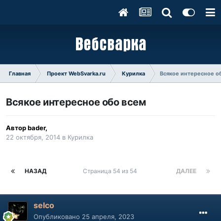
Главная
Проект WebSvarka.ru
Курилка
Всякое интересное о
Всякое интересное обо всем
Автор
bader
,
22 октября, 2014
в
Курилка
НАЗАД
Страница 54 из 54
ДАЛЕЕ
selco
Опубликовано
25 апреля, 2023