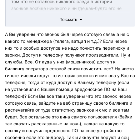
том,что не осталось никакого следа в истории
звонков,вообще никакого и ни где,как-будто его не
было.Понятно,что это мошенники,но уровень ...
Показать
А Вы уверены что звонок был через сотовую связь а не с
какого то менеджера (телега, ватцап и т.д.)? Если через
них то и особых доступов не надо почистить переписку и
звонки. Доступ к телефону получают производители. Ну и
службы. Все. От куда у них (мошенников) доступ к
биллингу оператора сотовой связи почистить все? Ну чисто
гипотетически вдруг, то история звонков и смс она у Вас на
телефоне, тогда от куда доступ к Вашему телефону (если
не установили с Вашей помощи вредоносное ПО на Ваш
телефон)? Если Вы все таки уверены что это звонок через
сотовую связь, зайдите на веб страницу своего биллинга и
распечатайте от туда статистику звонков и смс и все там
будет. Все остальное это вина самого пользователя (байки
так сказать рассказанные на ночь), нажал на какую то
ссылку и получил вредоносно ПО на свое устройство
особенно если это андроид. Так и аккаунты воруют и соц