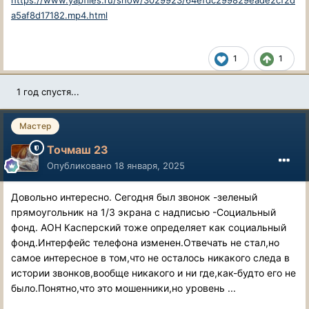
https://www.yapfiles.ru/show/3029923/64efdc299829eade2cf2d
a5af8d17182.mp4.html
1
1
1 год спустя...
Мастер
Точмаш 23
Опубликовано
18 января, 2025
Довольно интересно. Сегодня был звонок -зеленый
прямоугольник на 1/3 экрана с надписью -Социальный
фонд. АОН Касперский тоже определяет как социальный
фонд.Интерфейс телефона изменен.Отвечать не стал,но
самое интересное в том,что не осталось никакого следа в
истории звонков,вообще никакого и ни где,как-будто его не
было.Понятно,что это мошенники,но уровень ...