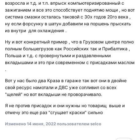
возросла и т.д. и т.п. впрыск компьютеризированный с
зажиганием и все это способствует поднятию мощи , но вот
система смазки осталась таковой с 30х годов 20го века ,
ну если форсунку в шатун добавили на поршень прыскать
из внутри для охлаждения .
Ну и вот конкретный пример , что в Грузовом центре полно
полным большегрузов как Российских так и Прибалтика ,
Польша и т.д. с провернутыми и раздавленными
вкладышами и это при современном с присадками маслом
.
Вот у нас было два Краза в гараже так вот они в двойне
свой ресурс намотали и ДВС уже сопливил со всех
"щелей" но вот вкладыши не проворачивало.
Я не против присадок и они нужны но товарищ выше и
отмечу это еще раз "сгущает краски" сильно
Изменено
14 июня, 2022
пользователем selco