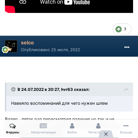
3
selco
Опубликовано
25 июля, 2022
В 24.07.2022 в 20:27, hvr63 сказал:
Навеяло воспоминаний для чего нужен шлем
Валер , пяток раз пересмотрел падение но так и не
обнаружил причину , на ладно в мото все бывает и да
хороший шлем это главное .
Форумы
Непрочитанные
Войти
Регистрация
Больше