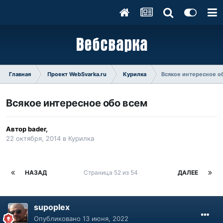
Главная
Проект WebSvarka.ru
Курилка
Всякое интересное о
Всякое интересное обо всем
Автор
bader
,
22 октября, 2014
в
Курилка
НАЗАД
Страница 52 из 54
ДАЛЕЕ
supoplex
Опубликовано
13 июня, 2022