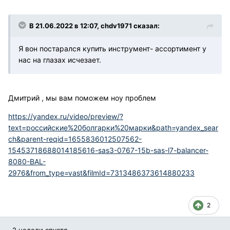
В 21.06.2022 в 12:07, chdv1971 сказал:
Я вон постарался купить инструмент- ассортимент у
нас на глазах исчезает.
Дмитрий , мы вам поможем ноу проблем
https://yandex.ru/video/preview/?
text=российские%20болгарки%20марки&path=yandex_sear
ch&parent-reqid=1655836012507562-
15453718688014185616-sas3-0767-15b-sas-l7-balancer-
8080-BAL-
2976&from_type=vast&filmId=7313486373614880233
2
2 недели спустя...