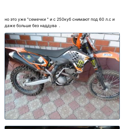
но это уже "семечки " и с 250куб снимают под 60 л.с и
даже больше без наддува .