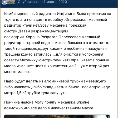
Опубликовано
1 марта, 2020
Комбинированный радиатор Инфинити. Была претензия на
то,что влага попадает в коробку .Опрессовал масляный
радиатор -течи нет.Зову механика,приезжай,
смотри.Давай разрежем,вытащим
посмотрим,Хорошо.Разрезал.Опрессовал масляный
радиатор в горячей воде -смысла большого в этом нет для
такой толщины,но,вдруг какая-то необычная паскудная
трещина где-то затаилась ...для очистки и успокоения
совести.Механику-смотри,течи нет.Спрашивает,а почему
масло изменяет цвет и консистенцию ?... уже второй раз
меняю масло.
Надо будет делать из алюминиевой трубки змеевик,его
либо навивать , либо складывать в бачок ..посмотрю,надо
метра 1,5 -2 трубки туда засунуть.
Причина неясна.Могу понять механика.Вполне
возможно,что все дело в некачественном масле.