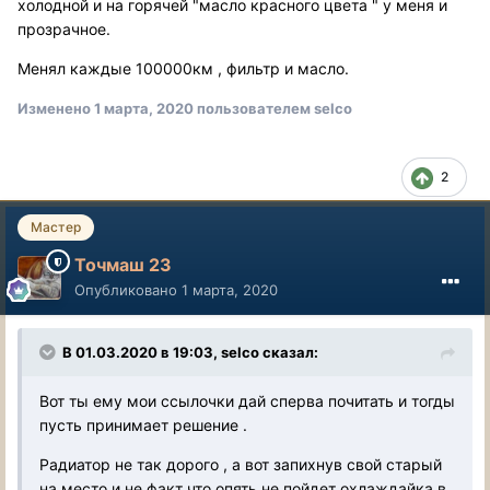
холодной и на горячей "масло красного цвета " у меня и
прозрачное.
Менял каждые 100000км , фильтр и масло.
Изменено
1 марта, 2020
пользователем selco
2
Мастер
Точмаш 23
Опубликовано
1 марта, 2020
В 01.03.2020 в 19:03, selco сказал:
Вот ты ему мои ссылочки дай сперва почитать и тогды
пусть принимает решение .
Радиатор не так дорого , а вот запихнув свой старый
на место и не факт что опять не пойдет охлаждайка в