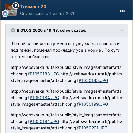
Точмаш 23
Опубликовано
1 марта, 2020
В 01.03.2020 в 18:48, selco сказал:
Я свой разбирал но у меня наружу масло поперло из
под гайки , поменял прокладку усе в норме . По сути
это теплообменник
http://websvarka.ru/talk/public/style_images/master/atta
chicon.gif
P1050183.JPG
http://websvarka.ru/talk/public/
style_images/master/attachicon.gif
P1050185.JPG
http://websvarka.ru/talk/public/style_images/master/atta
chicon.gif
P1050184.JPG
http://websvarka.ru/talk/public/
style_images/master/attachicon.gif
P1050199.JPG
http://websvarka.ru/talk/public/style_images/master/atta
chicon.gif
P1050194.JPG
http://websvarka.ru/talk/public/
style_images/master/attachicon.gif
P1050201.JPG