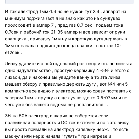
И так электрод 1мм-1.6 но не нужон тут 2.4 , аппарат на
минимум поджига (вот я не знаю как это на сундуках
происходит) в ампер 7 , пред газ 0.7 сек , подъем тока
0.7сек и рабочий ток 21-35 ампер и все зависит от руки
сварщика , присадку 1мм ну и короткую дугу держать в
1мм от начала поджига до конца сварки , пост газ 10-
ё12сек .
Линзу удалите и о ней отдельный разговор и это не линзы а
одно надувательство , простую керамику 4 -5№ и этого с
лихвой, да и наконец вы увидите ванну а то эта линза
мешает обзору и правильно держать дугу , вот №4 или 5
компактно все видно и электрод можно сразу поставить с
зазором 1мм к прутку а еще лучше где то 0.5-07мм и не
чего уже без вашего ведома не расплавиться .
ЗЫ на 50А электрод в шарик не соберется если
правильная полярность и DC ток включен и по фото вижу
вы просто поймали на электрод капельку нерж. , то есть
макнули или нерж начала "гулять " при нагреве и