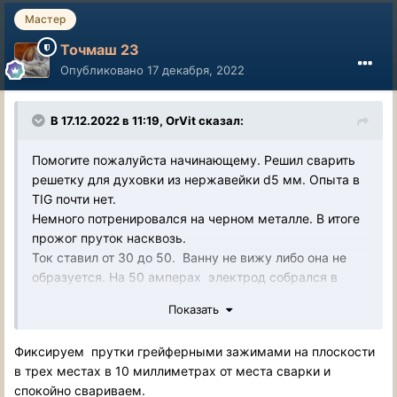
Мастер
Точмаш 23
Опубликовано
17 декабря, 2022
В 17.12.2022 в 11:19,
OrVit
сказал:
Помогите пожалуйста начинающему. Решил сварить
решетку для духовки из нержавейки d5 мм. Опыта в
TIG почти нет.
Немного потренировался на черном металле. В итоге
прожог пруток насквозь.
Ток ставил от 30 до 50. Ванну не вижу либо она не
образуется. На 50 амперах электрод собрался в
шарик.
Показать
Варил на постоянке, электрод WL20, 2.4 мм. Сопло 5,
газовая линза, аргон ставил 6 л/мин. Присадка
Фиксируем прутки грейферными зажимами на плоскости
ER308L 1,6 мм.
в трех местах в 10 миллиметрах от места сварки и
Попробовал пульс - то же самое. Надо его еще
спокойно свариваем.
настраивать.