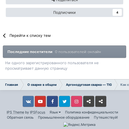
Подписчики
4
Перейти к списку тем
Последние посетители
0 пользователей онлайн
Ни одного зарегистрированного пользователя не
просматривает данную страницу
Главная
О сварке в общем
Аргонодуговая сварка — TIG
Как 
Vkontakte
YouTube
Facebook
Twitter
Instagram
Livejournal
Odnoklassniki
IPS Theme
by
IPSFocus
Язык
Политика конфиденциальности
Обратная связь
Промышленное оборудование
Путешествуй!