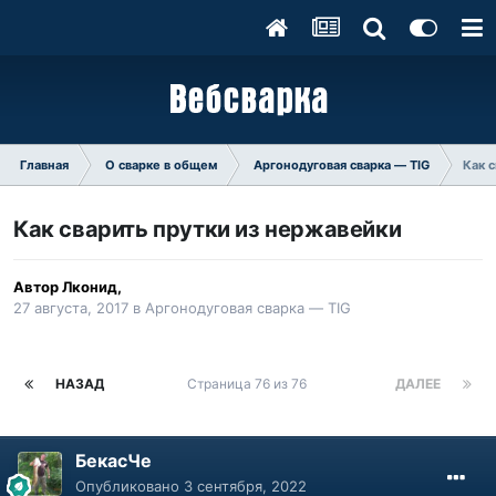
Главная
О сварке в общем
Аргонодуговая сварка — TIG
Как 
Как сварить прутки из нержавейки
Автор
Лконид
,
27 августа, 2017
в
Аргонодуговая сварка — TIG
НАЗАД
Страница 76 из 76
ДАЛЕЕ
БекасЧе
Опубликовано
3 сентября, 2022