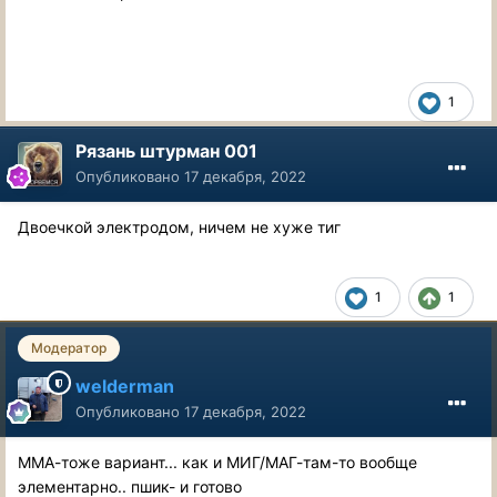
Посоветуйте как быть.
1
Рязань штурман 001
Опубликовано
17 декабря, 2022
Двоечкой электродом, ничем не хуже тиг
1
1
Модератор
welderman
Опубликовано
17 декабря, 2022
ММА-тоже вариант... как и МИГ/МАГ-там-то вообще
элементарно.. пшик- и готово