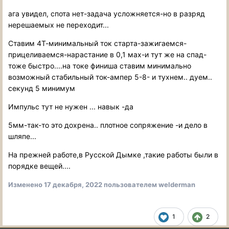
ага увидел, спота нет-задача усложняется-но в разряд
нерешаемых не переходит...
Ставим 4Т-минимальный ток старта-зажигаемся-
прицеливаемся-нарастание в 0,1 мах-и тут же на спад-
тоже быстро....на токе финиша ставим минимально
возможный стабильный ток-ампер 5-8- и тухнем.. дуем..
секунд 5 минимум
Импульс тут не нужен ... навык -да
5мм-так-то это дохрена.. плотное сопряжение -и дело в
шляпе...
На прежней работе,в Русской Дымке ,такие работы были в
порядке вещей....
Изменено
17 декабря, 2022
пользователем welderman
1
2