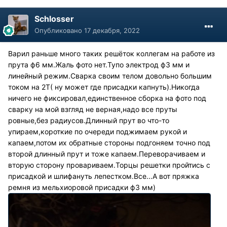
Schlosser
Опубликовано
17 декабря, 2022
Варил раньше много таких решёток коллегам на работе из
прута ф6 мм.Жаль фото нет.Тупо электрод ф3 мм и
линейный режим.Сварка своим телом довольно большим
током на 2Т( ну может где присадки капнуть).Никогда
ничего не фиксировал,единственное сборка на фото под
сварку на мой взгляд не верная,надо все пруты
ровные,без радиусов.Длинный прут во что-то
упираем,короткие по очереди поджимаем рукой и
капаем,потом их обратные стороны подгоняем точно под
второй длинный прут и тоже капаем.Переворачиваем и
вторую сторону провариваем.Торцы решетки пройтись с
присадкой и шлифануть лепестком.Все...А вот пряжка
ремня из мельхиоровой присадки ф3 мм)