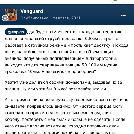
Vanguard
Опубликовано
1 февраля, 2021
, да будет вам известно, гражданин теоретик
@copich
давно не игравший струёй, проволока 0.8мм запросто
работает в струйном режиме и протыкает десятку. Исходя
же из вашей логики, основанной на всеобъемлющих
знаниях, полученных подглядыванием в лаборатории,
выходит что для сваривания толщин 50-100мм нужна
проволока 10мм. Я не ошибся в пропорции?
Хватит уже делиться своими домыслами, выдавая их за
знания. Ну или хотя бы "имхо" вставляйте что-ли.
А то примеряли на себя рубашку академика всея наук и не
снимаете, понравилось видимо. От чистого сердца могу
пожелать подружиться со здравым смыслом, снять
корону, протереть с неё пыль и больше не одевать. После
чего станет вполне возможно, изрядно пополнить свои
знания, хотя бы в теоритической части, так как тут на