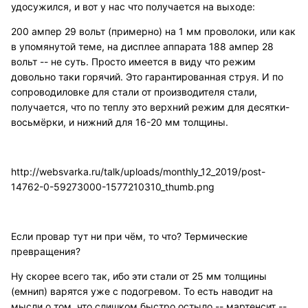
удосужился, и вот у нас что получается на выходе:
200 ампер 29 вольт (примерно) на 1 мм проволоки, или как
в упомянутой теме, на дисплее аппарата 188 ампер 28
вольт -- не суть. Просто имеется в виду что режим
довольно таки горячий. Это гарантированная струя. И по
сопроводиловке для стали от производителя стали,
получается, что по теплу это верхний режим для десятки-
восьмёрки, и нижний для 16-20 мм толщины.
http://websvarka.ru/talk/uploads/monthly_12_2019/post-
14762-0-59273000-1577210310_thumb.png
Если провар тут ни при чём, то что? Термические
превращения?
Ну скорее всего так, ибо эти стали от 25 мм толщины
(емнип) варятся уже с подогревом. То есть наводит на
мысли о том, что слишком быстро остыло -- мартенсит --