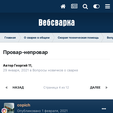
Главная
О сварке в общем
Скорая техническая помощь
Воп
Провар-непровар
Автор
Георгий 11
,
29 января, 2021
в
Вопросы новичков о сварке
НАЗАД
Страница 4 из 12
ДАЛЕЕ
copich
Опубликовано
1 февраля, 2021