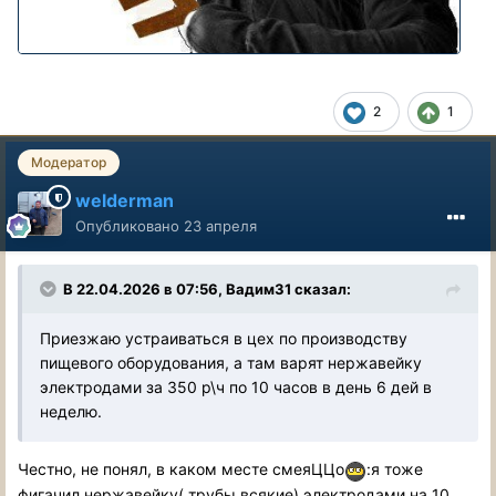
2
1
Модератор
welderman
Опубликовано
23 апреля
В 22.04.2026 в 07:56,
Вадим31
сказал:
Приезжаю устраиваться в цех по производству
пищевого оборудования, а там варят нержавейку
электродами за 350 р\ч по 10 часов в день 6 дей в
неделю.
Честно, не понял, в каком месте смеяЦЦо
:я тоже
фигачил нержавейку( трубы всякие) электродами на 10