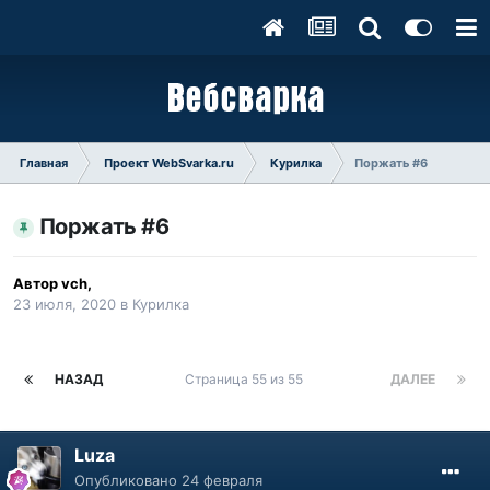
Главная
Проект WebSvarka.ru
Курилка
Поржать #6
Поржать #6
Автор
vch
,
23 июля, 2020
в
Курилка
НАЗАД
Страница 55 из 55
ДАЛЕЕ
Luza
Опубликовано
24 февраля