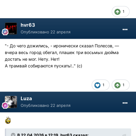
1
hvr63
Опубликовано
22 апреля
"- До чего дожились, - иронически сказал Полесов, —
вчера весь город обегал, плашек три восьмых дюйма
достать не мог. Нету. Нет!
А трамвай собираются пускать!.." (с)
1
1
Luza
Опубликовано
22 апреля
В 22.04.2026 в 12:19,
hvr63
сказал: