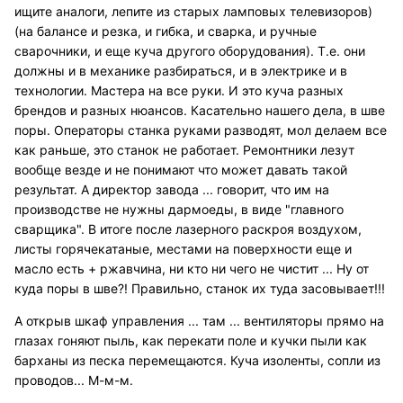
ищите аналоги, лепите из старых ламповых телевизоров)
(на балансе и резка, и гибка, и сварка, и ручные
сварочники, и еще куча другого оборудования). Т.е. они
должны и в механике разбираться, и в электрике и в
технологии. Мастера на все руки. И это куча разных
брендов и разных нюансов. Касательно нашего дела, в шве
поры. Операторы станка руками разводят, мол делаем все
как раньше, это станок не работает. Ремонтники лезут
вообще везде и не понимают что может давать такой
результат. А директор завода ... говорит, что им на
производстве не нужны дармоеды, в виде "главного
сварщика". В итоге после лазерного раскроя воздухом,
листы горячекатаные, местами на поверхности еще и
масло есть + ржавчина, ни кто ни чего не чистит ... Ну от
куда поры в шве?! Правильно, станок их туда засовывает!!!
А открыв шкаф управления ... там ... вентиляторы прямо на
глазах гоняют пыль, как перекати поле и кучки пыли как
барханы из песка перемещаются. Куча изоленты, сопли из
проводов... М-м-м.