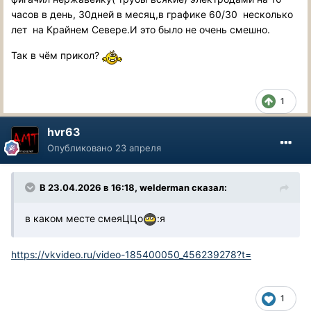
часов в день, 30дней в месяц,в графике 60/30 несколько
лет на Крайнем Севере.И это было не очень смешно.
Так в чём прикол?
1
hvr63
Опубликовано
23 апреля
В 23.04.2026 в 16:18,
welderman
сказал:
в каком месте смеяЦЦо
:я
https://vkvideo.ru/video-185400050_456239278?t=
1