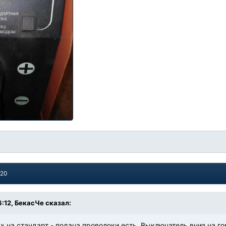
020
6:12, БекасЧе сказал:
 на стандарт - подача проволоки есть. Выключатель вниз на горе