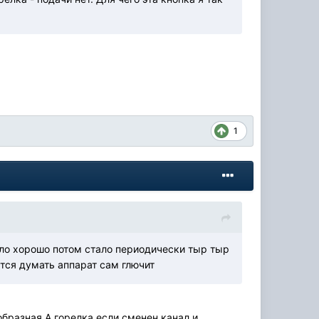
1
тало хорошо потом стало периодически тыр тыр
ется думать аппарат сам глючит
образная.А горелка если сменен канал и