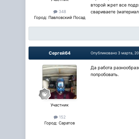
второй жрет все подря
свариваете (материал
348
Город:
Павловский Посад
Сергей64
Опубликовано
3 марта, 2
Да работа разнообраз
попробовать.
Участник
152
Город:
Саратов