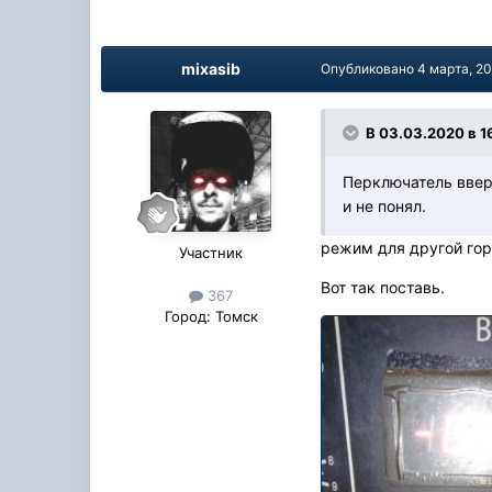
mixasib
Опубликовано
4 марта, 2
В 03.03.2020 в 1
Перключатель вверх
и не понял.
режим для другой гор
Участник
Вот так поставь.
367
Город:
Томск