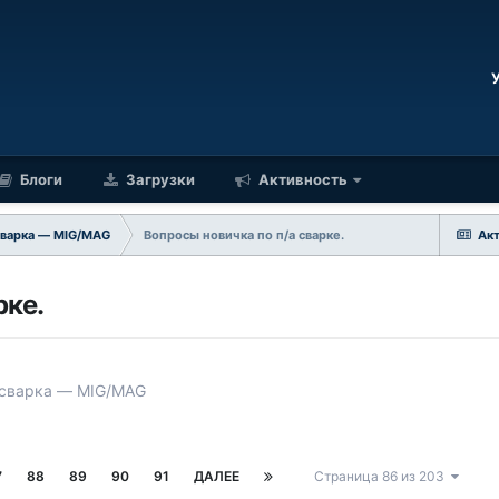
Блоги
Загрузки
Активность
сварка — MIG/MAG
Вопросы новичка по п/а сварке.
Ак
рке.
 сварка — MIG/MAG
7
88
89
90
91
ДАЛЕЕ
Страница 86 из 203