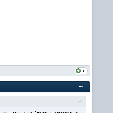
1
лка - подачи нет. Для чего эта кнопка я так