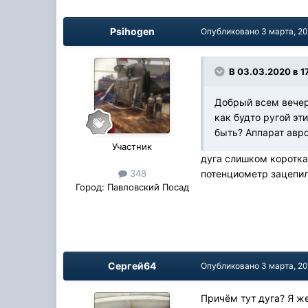
Psihogen
Опубликовано
3 марта, 2
В 03.03.2020 в 1
Добрый всем вечер.
как будто ругой э
быть? Аппарат авр
Участник
дуга слишком коротка
потенциометр зацепи
348
Город:
Павловский Посад
Сергей64
Опубликовано
3 марта, 2
Причём тут дуга? Я ж