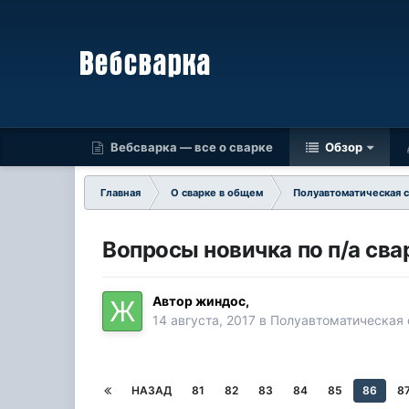
Вебсварка — все о сварке
Обзор
Главная
О сварке в общем
Полуавтоматическая 
Вопросы новичка по п/а сва
Автор
жиндос
,
14 августа, 2017
в
Полуавтоматическая
НАЗАД
81
82
83
84
85
86
8