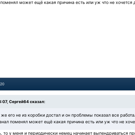
л поменял может ещё какая причина есть или уж что не хочется 
020
8:07, Сергей64 сказал:
 же его не из коробки достал и он проблемы показал все рабо
Канал поменял может ещё какая причина есть или уж что не хоч
ь, то у меня и периодически немец начинает выпендриваться при