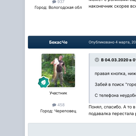
937
наконечник скорее вс
Город:
Вологодская обл
БекасЧе
Опубликовано
4 марта, 2
В 04.03.2020 в 01
правая кнопка, ниж
Забей в поиск "гор
Участник
С телефона неудобн
458
Понял, спасибо. А то 
Город:
Череповец
подавалка перестала р