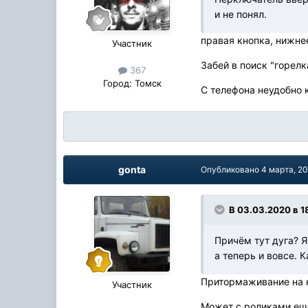
и не понял.
правая кнопка, нижнее
Участник
Забей в поиск "горелк
367
Город:
Томск
С телефона неудобно 
gonta
Опубликовано
4 марта, 2
В 03.03.2020 в 1
Причём тут дуга? Я
а теперь и вовсе. 
Притормаживание на к
Участник
Может с роликами еще