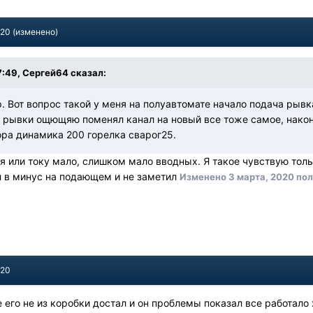
020
(изменено)
7:49, Сергей64 сказал:
 Вот вопрос такой у меня на полуавтомате начало подача рывка
ти рывки ощющяю поменял канал на новый все тоже самое, нако
ора динамика 200 горелка сварог25.
я или току мало, слишком мало вводных. Я такое чувствую толь
л в минус на подающем и не заметил
Изменено
3 марта, 2020
пол
020
е его не из коробки достал и он проблемы показал все работал