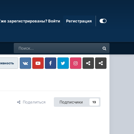
Уже зарегистрированы? Войти
Регистрация
тивность
Vkontakte
YouTube
Facebook
Twitter
Instagram
Livejournal
Odnoklassniki
Поделиться
Подписчики
13