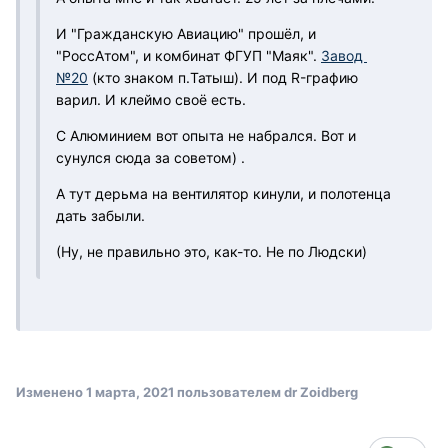
И "Гражданскую Авиацию" прошёл, и
"РоссАтом", и комбинат ФГУП "Маяк".
Завод
№20
(кто знаком п.Татыш). И под R-графию
варил. И клеймо своё есть.
С Алюминием вот опыта не набрался. Вот и
сунулся сюда за советом) .
А тут дерьма на вентилятор кинули, и полотенца
дать забыли.
(Ну, не правильно это, как-то. Не по Людски)
Изменено
1 марта, 2021
пользователем dr Zoidberg