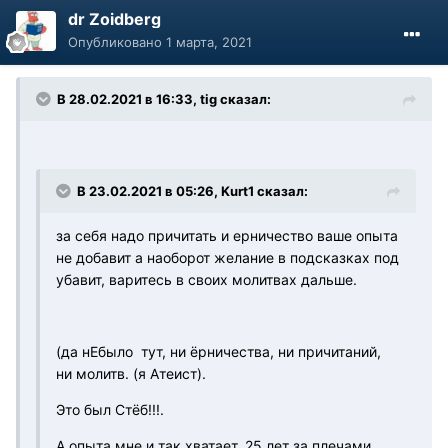
dr Zoidberg
Опубликовано
1 марта, 2021
В 28.02.2021 в 16:33, tig сказал:
В 23.02.2021 в 05:26, Kurt1 сказал:
за себя надо причитать и ерничество ваше опыта
не добавит а наоборот желание в подсказках под
убавит, варитесь в своих молитвах дальше.
(да нЕбыло тут, ни ёрничества, ни причитаний,
ни молитв. (я Атеист).
Это был Стёб!!!.
А опыта мне и так хватает. 25 лет за плечами.