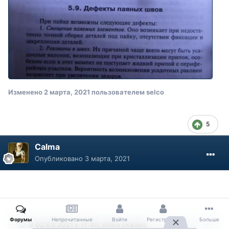
Изменено
2 марта, 2021
пользователем selco
5
Calma
Опубликовано
3 марта, 2021
Форумы
Непрочитанные
Войти
Регистрация
Больше
В 02.03.2021 в 17:40, selco сказал: