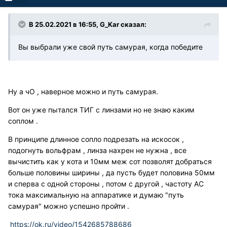
В 25.02.2021 в 16:55, G_Kar сказал:
Вы выбрали уже свой путь самурая, когда победите
Ну а чО , наверное можно и путь самурая.
Вот он уже пытался ТИГ с линзами но не знаю каким
соплом .
В принципе длинное сопло подрезать на искосок ,
подогнуть вольфрам , линза нахрен не нужна , все
вычистить как у кота и 10мм меж сот позволят добраться
больше половины ширины , да пусть будет половина 50мм
и сперва с одной стороны , потом с другой , частоту АС
тока максимальную на аппаратике и думаю "путь
самурая" можно успешно пройти .
https://ok.ru/video/1542685788686