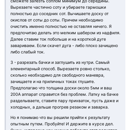
сможете залезть соплом минимум до середины.
Вырезаете частично соту и убираете гармошки
полностью до соседних сот. Вычишаете доску от
окислов от соты до соты. Причем необходимо
очистить именно полностью не оставляя ничего. Я
предпочитаю делать это мелким шабером из надфиля.
Далее ставим ток побольше и на короткой дуге
завариваем. Если скачет дуга - либо плохо зачищено
либо слабый ток.
3 - разрезать бачки и заглушить из нутри. Самый
элементарный способ. Вырезаете ровно столько,
сколько необходимо для свободного маневра,
зачищаете и на приличных токах глушите.
Предполагаю что толщина доски около 5мм и ваш
200А аппарат справится без проблем. Латку на бачке
разделываете, ставите пару прихваток, пусть даже и
холодных, а дальше прогрев резаком и заварка.
Но я понимаю что вы решили прийти к результату
опытным путем. Пробуйте! И держите в курсе дел.