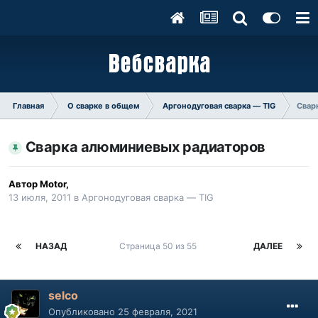
Главная
О сварке в общем
Аргонодуговая сварка — TIG
Свар
Сварка алюминиевых радиаторов
Автор
Motor
,
13 июля, 2011
в
Аргонодуговая сварка — TIG
НАЗАД
Страница 50 из 55
ДАЛЕЕ
selco
Опубликовано
25 февраля, 2021