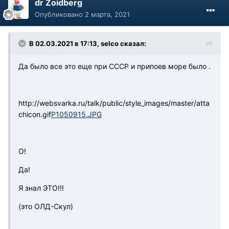
dr Zoidberg
Опубликовано
2 марта, 2021
В 02.03.2021 в 17:13, selco сказал:
Да было все это еще при СССР и припоев море было .
http://websvarka.ru/talk/public/style_images/master/atta
chicon.gif
P1050915.JPG
О!
Да!
Я знал ЭТО!!!
(это ОЛД-Скул)