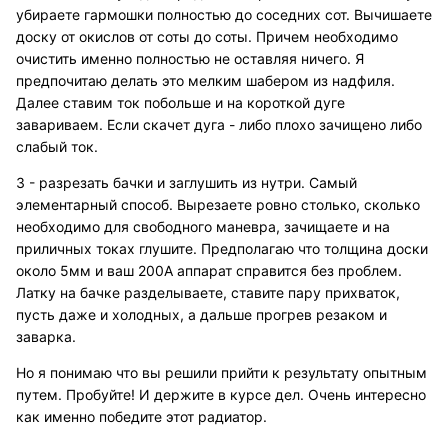
убираете гармошки полностью до соседних сот. Вычишаете
доску от окислов от соты до соты. Причем необходимо
очистить именно полностью не оставляя ничего. Я
предпочитаю делать это мелким шабером из надфиля.
Далее ставим ток побольше и на короткой дуге
завариваем. Если скачет дуга - либо плохо зачищено либо
слабый ток.
3 - разрезать бачки и заглушить из нутри. Самый
элементарный способ. Вырезаете ровно столько, сколько
необходимо для свободного маневра, зачищаете и на
приличных токах глушите. Предполагаю что толщина доски
около 5мм и ваш 200А аппарат справится без проблем.
Латку на бачке разделываете, ставите пару прихваток,
пусть даже и холодных, а дальше прогрев резаком и
заварка.
Но я понимаю что вы решили прийти к результату опытным
путем. Пробуйте! И держите в курсе дел. Очень интересно
как именно победите этот радиатор.