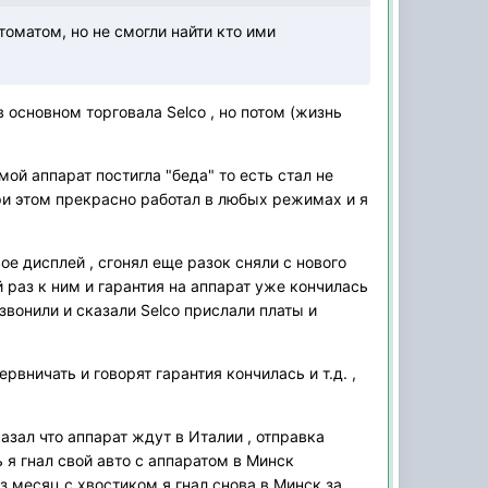
томатом, но не смогли найти кто ими
 основном торговала Selco , но потом (жизнь
 мой аппарат постигла "беда" то есть стал не
при этом прекрасно работал в любых режимах и я
вое дисплей , сгонял еще разок сняли с нового
й раз к ним и гарантия на аппарат уже кончилась
звонили и сказали Selco прислали платы и
рвничать и говорят гарантия кончилась и т.д. ,
азал что аппарат ждут в Италии , отправка
ь я гнал свой авто с аппаратом в Минск
з месяц с хвостиком я гнал снова в Минск за