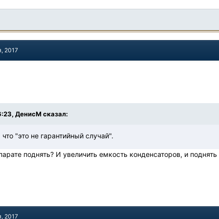
я, 2017
6:23, ДенисМ сказал:
 что "это не гарантийный случай".
парате поднять? И увеличить емкость конденсаторов, и поднять
я, 2017