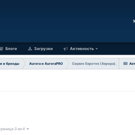
Блоги
Загрузки
Активность
и и бренды
Aurora и AuroraPRO
Сервис Евротек (Аврора).
Ак
траница 3 из 4