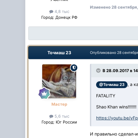
Изменено
28 сентября,
4,8 тыс
Город:
Донецк РФ
Точмаш 23
Опубликовано
28 сентябр
В 28.09.2017 в 14
, а 
@Точмаш 23
FATALITY
Мастер
Shao Khan wins!!!!!!!
5,6 тыс
https://youtu.be/v
Город:
Юг России
И правильно сделал-и