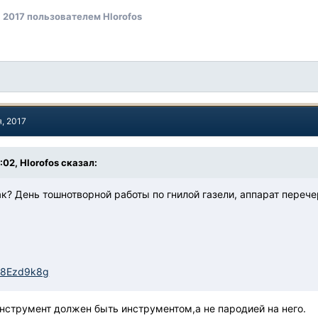
 2017
пользователем Hlorofos
я, 2017
:02, Hlorofos сказал:
как? День тошнотворной работы по гнилой газели, аппарат перече
Fp8Ezd9k8g
нструмент должен быть инструментом,а не пародией на него.