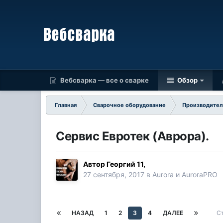
Вебсварка — все о сварке
Обзор
Главная
Сварочное оборудование
Производител
Сервис Евротек (Аврора).
Автор
Георгий 11
,
27 сентября, 2017
в
Aurora и AuroraPRO
НАЗАД
1
2
3
4
ДАЛЕЕ
С