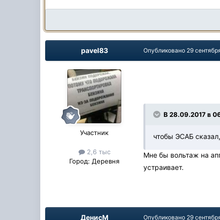
pavel83
Опубликовано
29 сентябр
В 28.09.2017 в 0
Участник
чтобы ЭСАБ сказал,
2,6 тыс
Мне бы вольтаж на ап
Город:
Деревня
устраивает.
ДенисМ
Опубликовано
29 сентябр