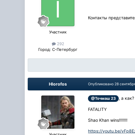
Контакты представите
Участник
292
Город:
С-Петербург
Hlorofos
Опубликовано
28 сентябр
, а как
@Точмаш 23
FATALITY
Shao Khan wins!!!!!!!
https://youtu.be/vFp8
Участник