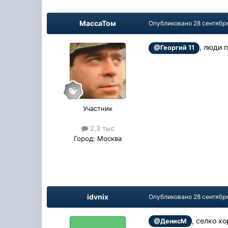
МассаТом
Опубликовано
28 сентябр
, люди 
@Георгий 11
Участник
2,3 тыс
Город:
Москва
idvnix
Опубликовано
28 сентябр
, селко х
@ДенисМ