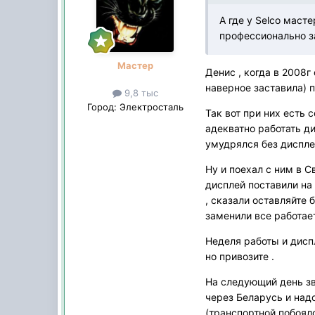
А где у Selco маст
профессионально 
Мастер
Денис , когда в 2008г
наверное заставила) 
9,8 тыс
Город:
Электросталь
Так вот при них есть 
адекватно работать ди
умудрялся без диспле
Ну и поехал с ним в С
дисплей поставили на 
, сказали оставляйте 
заменили все работае
Неделя работы и диспл
но привозите .
На следующий день зв
через Беларусь и надо
(транспортной побоялс