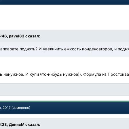
5:46, pavel83 сказал:
аппарате поднять? И увеличить емкость конденсаторов, и подня
ь ненужное. И купи что-нибудь нужное)). Формула из Простокваш
я, 2017
(изменено)
6:23, ДенисМ сказал: