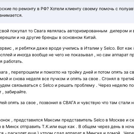
ерские по ремонту в РФ? Хотели клиенту своему помочь с полуав
занимается.
 свой покупал то Свага являлась авторизированным дилером и в
перешли и на другие бренды в основном Китай.
сервис , и ребятки даже вроде учились в Италии у Selco. Вот как
сплей и иногда вообще не чего не показывал , но сам аппарат 
я работать.
вага , перепрошили и помогло на тройку дней и потом опять за с
мой и снова неделя все пучком и опять за свое . Сгонял в трети
будем связываться с Selco и решать проблему . Через неделю по
т , забирайте.
ей опять за свое , позвонил в СВАГА и чувствую что там стали не
онок , представился Максим представитель Selco в Москве и ск
 в Минск отправить Т.К.или еще как . В общем через день в ноч
я - расколят еще ) утром сдал аппарат в Минске и домой . Чере