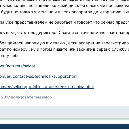
цы молодцы , поставили больший дисплей с новыми прошивками 
будет не только у меня но и у всех аппаратов да и гарантию вы
м уже представителем не работает и говорит что сейчас предст
ь вам , есть тел. директора Свага и он точнее меня знает навер
обращайтесь напрямую в Италию , если аппарат не зарегистриров
ат по номеру , ну и потом пишите или звоните в сервис службу 
онт у себя.
nufacturers/selco/
om/en/contact-us/technical-support.html
om/en/selcoapp/richiesta-assistenza-tecnica.html
 2017
пользователем selco