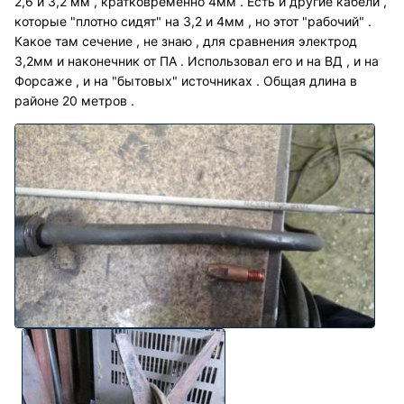
2,6 и 3,2 мм , кратковременно 4мм . Есть и другие кабели ,
которые "плотно сидят" на 3,2 и 4мм , но этот "рабочий" .
Какое там сечение , не знаю , для сравнения электрод
3,2мм и наконечник от ПА . Использовал его и на ВД , и на
Форсаже , и на "бытовых" источниках . Общая длина в
районе 20 метров .