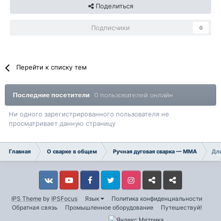
Поделиться
Подписчики
0
Перейти к списку тем
Последние посетители
0 пользователей онлайн
Ни одного зарегистрированного пользователя не
просматривает данную страницу
Главная
О сварке в общем
Ручная дуговая сварка — ММA
Дли
Vkontakte
YouTube
Facebook
Twitter
Instagram
Livejournal
Odnoklassniki
IPS Theme
by
IPSFocus
Язык
Политика конфиденциальности
Обратная связь
Промышленное оборудование
Путешествуй!