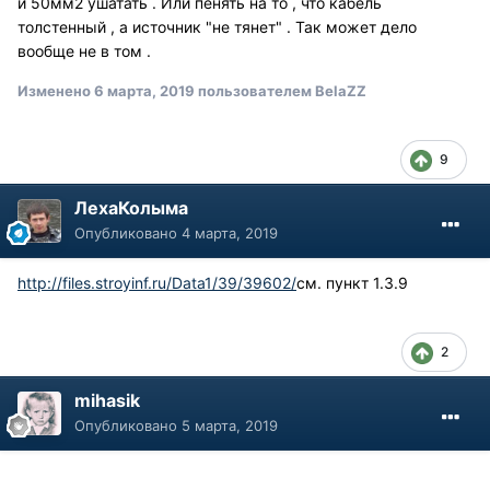
и 50мм2 ушатать . Или пенять на то , что кабель
толстенный , а источник "не тянет" . Так может дело
вообще не в том .
Изменено
6 марта, 2019
пользователем BelaZZ
9
ЛехаКолыма
Опубликовано
4 марта, 2019
http://files.stroyinf.ru/Data1/39/39602/
см. пункт 1.3.9
2
mihasik
Опубликовано
5 марта, 2019