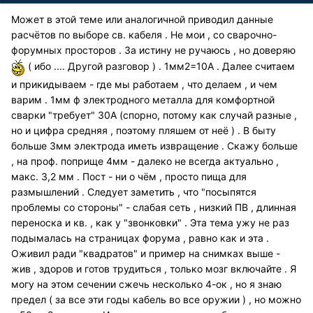
Может в этой теме или аналогичной приводил данные
расчётов по выборе св. кабеля . Не мои , со сварочно-
форумных просторов . За истину не ручаюсь , но доверяю
( ибо .... Другой разговор ) . 1мм2=10А . Далее считаем
и прикидываем - где мы работаем , что делаем , и чем
варим . 1мм ф электродного металла для комфортной
сварки "требует" 30А (спорно, потому как случай разные ,
но и цифра средняя , поэтому пляшем от неё ) . В быту
больше 3мм электрода иметь извращение . Скажу больше
, на проф. поприще 4мм - далеко не всегда актуально ,
макс. 3,2 мм . Пост - ни о чём , просто пища для
размышлений . Следует заметить , что "посыпятся
проблемы со стороны" - слабая сеть , низкий ПВ , длинная
переноска и кв. , как у "звонковки" . Эта тема ужу не раз
подымалась на страницах форума , равно как и эта .
Оживил ради "квадратов" и пример на снимках выше -
жив , здоров и готов трудиться , только мозг включайте . Я
могу на этом сечении сжечь несколько 4-ок , но я знаю
предел ( за все эти годы кабель во все оружии ) , но можно