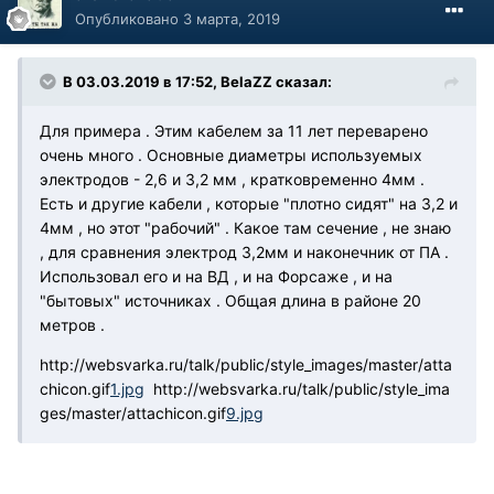
Опубликовано
3 марта, 2019
В 03.03.2019 в 17:52, BelaZZ сказал:
Для примера . Этим кабелем за 11 лет переварено
очень много . Основные диаметры используемых
электродов - 2,6 и 3,2 мм , кратковременно 4мм .
Есть и другие кабели , которые "плотно сидят" на 3,2 и
4мм , но этот "рабочий" . Какое там сечение , не знаю
, для сравнения электрод 3,2мм и наконечник от ПА .
Использовал его и на ВД , и на Форсаже , и на
"бытовых" источниках . Общая длина в районе 20
метров .
http://websvarka.ru/talk/public/style_images/master/atta
chicon.gif
1.jpg
http://websvarka.ru/talk/public/style_ima
ges/master/attachicon.gif
9.jpg