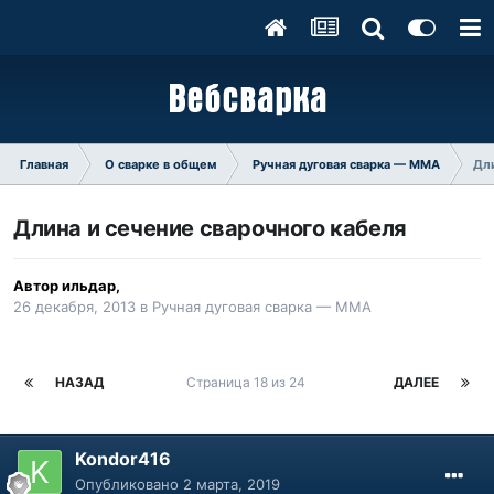
Главная
О сварке в общем
Ручная дуговая сварка — ММA
Дли
Длина и сечение сварочного кабеля
Автор
ильдар
,
26 декабря, 2013
в
Ручная дуговая сварка — ММA
НАЗАД
Страница 18 из 24
ДАЛЕЕ
Kondor416
Опубликовано
2 марта, 2019