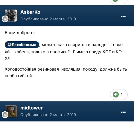
AskerKo
Опубликовано
2 марта, 2019
Всем доброго!
,
может
, как говорится в народе:" Те же
@ЛехаКолыма
яй
.. кабеля, только в профиль?" Я имею ввиду КОГ и КГ-
ХЛ.
Холодостойкая резиновая изоляция, походу, должна быть
особо гибкой.
1
midtower
Опубликовано
2 марта, 2019