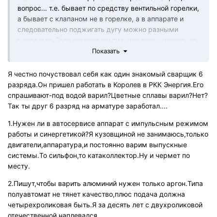
вопрос... т.е. бывает по средству вентильной горелки,
а бывает с клапаном не в горелке, а в аппарате и
следовательно поджигать дугу можно разными
методами. Если горелка вентильная применяется, то
ТИГ этот вообще не ТИГ. Проблем в использовании
Показать
будет много, особенно для начинающего.
Я честно почуствовал себя как один знакомый сварщик 6
Для мастерской, лучше иметь два аппарата, это П\А и
разряда.Он пришел работать в Королев в РКК Энергия.Его
второй отдельный, это ТИГ AC\DC, т.к. алюминий
спрашивают-под водой варил?Цветные сплавы варил?Нет?
иногда лучше ТИГ варить, но без АС его на ТИГ
Так ты друг 6 разряд на арматуре заработал....
практически не сварить.
1.Нужен ли в автосервисе аппарат с импульсным режимом
По вопросу смеси... для синергетического режима
работы и синергетикой?Я кузовщиной не занимаюсь,только
работы аппарата, смесь 80\20, она же 82\18, такое
двигатели,аппаратура,и постоянно варим выпускные
себе удовольствие. Т.е. швы то лучше, но дороже
системы.То сильфон,то катаколлектор.Ну и чермет по
будет. Т.е. нет раскрытия полного потенциала этой
месту.
смеси. Для получения 100% эффекта нужен аппарат
работающий в импульсном режиме. Так же и для
2.Пишут,чтобы варить алюминий нужен только аргон.Типа
алюминия, П\А в импульсе, даст лучше результат, чем
полуавтомат не тянет качество,плюс подача должна
обычная синергетика. Ну скажем так, на тонком
четырехроликовая быть.Я за десять лет с двухроликовой
материале это будет в разы проще.
отечественной наплевался.