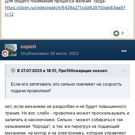
Для общего понимания процесса-велкам сюда-
https://dzen.ru/video/watch/6429a271cdd629700ab83ea9?
t=12
2
copich
Опубликовано
28 июля, 2023
В 27.07.2023 в 18:51,
Про100сварщик
сказал:
Если его затягивать это сильно повлияет на скорость
подачи проволоки?
нет, если механизм не раздолбан и не будет повышенного
трения. Но вот, слабо - проволока может проскальзывать и
залипать в наконечнике. Сильно - может собираться так
называемая "борода", а так же перегруз на подающий
механизм. на мотор и на электронику, которая управляет