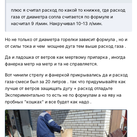
плюс я считал расход по какой то книжке, где расход
газа от диаметра сопла считается по формуле и
насчитал 9 л\мин. Накручивал 10-13 л/мин.
Но не только от диаметра горелки зависит формула , но и
от силы тока и чем мощнее дуга тем выше расход газа .
Да и ладошка от ветров как мертвому припарка , иногда
фанерка метр на метр и та не справляется.
Вот чинили стрелу и фанеркой прикрывались да и расход
газа-смеси был за 20 литров . так что придумывайте как
лучше от ветров защищать дугу + расход отладьте
Экспериментально то есть не по формулам а на яву на
пробных "кошках" и все будет как надо .