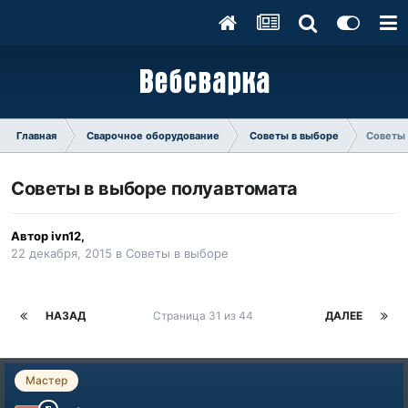
Главная
Сварочное оборудование
Советы в выборе
Советы 
Советы в выборе полуавтомата
Автор
ivn12
,
22 декабря, 2015
в
Советы в выборе
НАЗАД
Страница 31 из 44
ДАЛЕЕ
Мастер