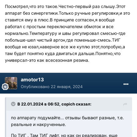
Посмотрел,что это такое.Честно-первый раз слышу.Этот
аппарат без синергетики.Только ручные регулировки,и это
ставится ему в плюс.В принципе согласен,я вообще
работал с простым переключателем обмоток и все
нормально.Температуру и швы регулировал смесью-где
побольше-шел чистый аргон,где поменьше-смесь.ТИГ
вообще не юзал,наверное все же куплю этот,попробую,а
там будет понятно куда двигаться дальше.Понятно,что
универсал-это как всесезонная резина.
amotor13
Опубликовано
22 января, 2024
В 22.01.2024 в 06:52,
copich
сказал:
по аппарату подумайте... отзывы бывают разные, т.е.
реальные и накрученные.
По ТИГ . Там ТИГ лифт, но как он реализован, еще