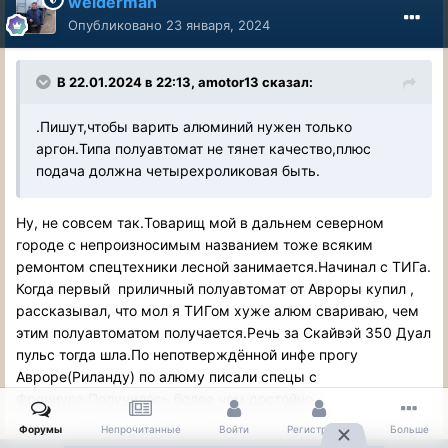
welderman
Опубликовано
23 января, 2024
В 22.01.2024 в 22:13,
amotor13
сказал:
.Пишут,чтобы варить алюминий нужен только
аргон.Типа полуавтомат не тянет качество,плюс
подача должна четырехроликовая быть.
Ну, не совсем так.Товарищ мой в дальнем северном
городе с непроизносимым названием тоже всяким
ремонтом спецтехники лесной занимается.Начинал с ТИГа.
Когда первый приличный полуавтомат от Авроры купил ,
рассказывал, что мол я ТИГом хуже алюм свариваю, чем
этим полуавтоматом получается.Речь за Скайвэй 350 Дуал
пульс тогда шла.По непотверждённой инфе прогу
Авроре(Риланду) по алюму писали спецы с
Фрониуса.Получилось более чем достойно.
Форумы
Непрочитанные
Войти
Регистрация
Больше