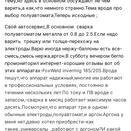
тему,но здесь в основном обсуждают не чем
варить,а как,что немного странно.Тема вроде про
выбор полуавтомата,Теперь исходные ;
Свой автосервис,В основном сварка
полуавтоматом металла от 0.8 до 2.5.Если надо
варить трешку или толще-перехожу на
электроды.Варю иногда нержу-баллоны есть все-
смесь,смесь нержа,аргон.В субботу вечером бегло
промониторил интернет-хорошие отзывы вот об
этих аппаратах-
FoxWeld invermig 185/205.Вроде
пишут,что аппарат надежный,многие им работают
в профессиональных условиях, постоянно в
течении нескольких лет.По току и ПВ вроде с
запасом,-сварка в месяц работает максимум часов
десять.Посмотрел,что аппарат три в одном-
обычные электроды,полуавтомат,и аргон.Аргона у
меня нет,давно хотел приобрести-как
такие,,универсалы ,,работают с аргоном?И какой