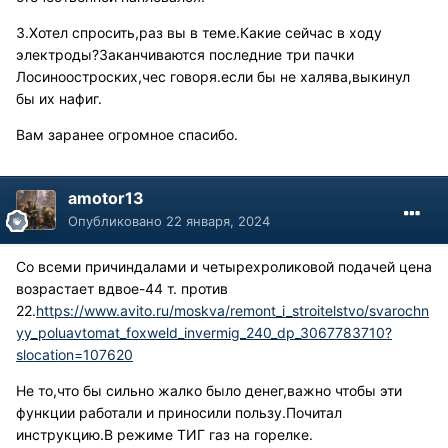
Для тонкой стали, авто кузова, тут лучше наверное
3.Хотел спросить,раз вы в теме.Какие сейчас в ходу
синергетика и чистая углекислота, режим более
электроды?Заканчиваются последние три пачки
холодный и меньше шанс делать дырки.
Лосиноостроских,чес говоря.если бы не халява,выкинул
бы их нафиг.
Поэтому для себя решите, что у вас больше по
задачам и тогда определяйтесь в аппарате, который
Вам заранее огромное спасибо.
будет больше подходить вам, т.к. среди китайцев, нет
универсалов, которые во всех режимах одинаково
amotor13
хорошо себя ведут, либо либо либо. Ну или основное
хорошо, а вспомогательное за счет бубна но решаемо.
Опубликовано
22 января, 2024
Но и касательно ТИГ. Чтобы и П\А был хороший по
характеристикам и полноценный ТИГ, таких нет. А так
Со всеми причиндалами и четырехроликовой подачей цена
же еще один момент, сломается один аппарат, где
возрастает вдвое-44 т. против
сразу все, то вы остаетесь вообще без подменного.
22.
https://www.avito.ru/moskva/remont_i_stroitelstvo/svarochn
yy_poluavtomat_foxweld_invermig_240_dp_3067783710?
slocation=107620
Не то,что бы сильно жалко было денег,важно чтобы эти
функции работали и приносили пользу.Почитал
инструкцию.В режиме ТИГ газ на горелке.