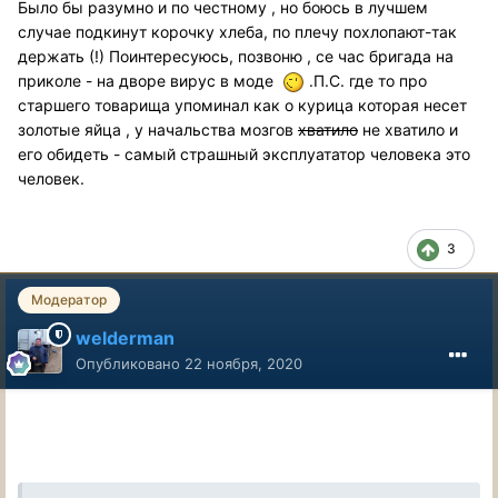
Было бы разумно и по честному , но боюсь в лучшем
случае подкинут корочку хлеба, по плечу похлопают-так
держать (!) Поинтересуюсь, позвоню , се час бригада на
приколе - на дворе вирус в моде
.П.С. где то про
старшего товарища упоминал как о курица которая несет
золотые яйца , у начальства мозгов
хватило
не хватило и
его обидеть - самый страшный эксплуататор человека это
человек.
3
Модератор
welderman
Опубликовано
22 ноября, 2020