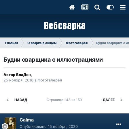
Главная
О сварке в общем
Фотогалерея
Будни сварщика с 
Будни сварщика с иллюстрациями
Автор
ВлаДон
,
25 ноября, 2018
в
Фотогалерея
НАЗАД
Страница 143 из 159
ДАЛЕЕ
Calma
Опубликовано
15 ноября, 2020