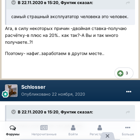
В 22.11.2020 в 15:20, Фунтик сказал:
самый страшный эксплуататор человека это человек.
Ага, в силу некоторых причин -двойная ставка-получаю
расчётку-в плюс на 20%.. как так?-А Вы и так много
получаете..?!
Поэтому- нафиг..заработаем в другом месте..
3
Schlosser
Опубликовано
22 ноября, 2020
В 22.11.2020 в 15:20, Фунтик сказал:
по плечу похлопают-так держать
Форумы
Непрочитанные
Войти
Регистрация
Больше