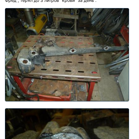
Фред , терял до 3 литров "крови" за день .